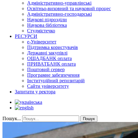
Адміністративно-управлінські
Освітньо-виховний та науковий процес
Адміністративно-господарські
Наукові підрозділи
Наукова бібліотека
Студмістечко
РЕСУРСИ
е-Університет
Підтримка користувачів
Державні закупівлі
ОЩАДБАНК оплата
ПРИВАТБАНК оплата
Поштовий сервер
Програмне забезпечення
Інституційний репозитарій
Сайти університету
Запитати у ректора
Пошук...
Пошук