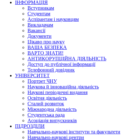
ІНФОРМАЦІЯ
Вступникам
Студентам
Аспірантам і науковцям
Викладачам
Вакансії
Документи
Цікаво про науку
ВАША БЕЗПЕКА
ВАРТО ЗНАТИ!
АНТИКОРУПЦІЙНА ДІЯЛЬНІСТЬ
Доступ до публічної інформації
Телефонний довідник
УНІВЕРСИТЕТ
Портрет ЧНУ
Наукова й інноваційна діяльність
Наукові періодичні видання
Освітня діяльність
Сталий розвиток
Міжнародна діяльність
Студентська рада
Асоціація випускників
ПІДРОЗДІЛИ
Навчально-наукові інститути та факультети
Навчально-наукові центри