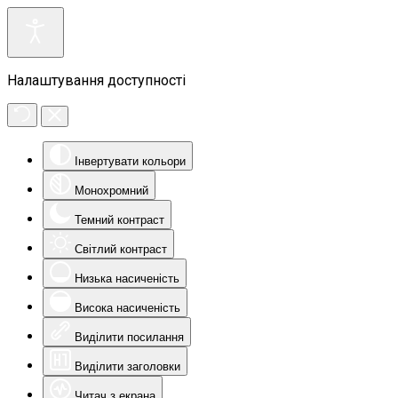
Налаштування доступності
Інвертувати кольори
Монохромний
Темний контраст
Світлий контраст
Низька насиченість
Висока насиченість
Виділити посилання
Виділити заголовки
Читач з екрана