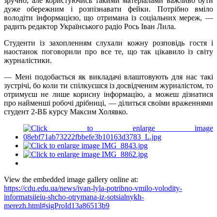
зручно, але користуючись такими матеріалами важливо бути
дуже обережним і розпізнавати фейки. Потрібно вміло
володіти інформацією, що отримана із соціальних мереж, —
радить редактор Українського радіо Рось Іван Лила.
Студенти із захопленням слухали кожну розповідь гостя і
наостанок поговорили про все те, що так цікавило із світу
журналістики.
— Мені подобається як викладачі влаштовують для нас такі
зустрічі, бо коли ти спілкуєшся із досвідченим журналістом, то
отримуєш не лише корисну інформацію, а можеш дізнатися
про найменші робочі дрібниці, — ділиться своїми враженнями
студент 2-ВБ курсу Максим Холявко.
View the embedded image gallery online at:
https://cdu.edu.ua/news/ivan-lyla-potribno-vmilo-volodity-
informatsiieiu-shcho-otrymana-iz-sotsialnykh-
merezh.html#sigProId13a86513b9