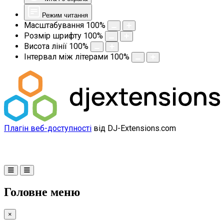
Режим читання
Масштабування
100
%
Розмір шрифту
100
%
Висота лінії
100
%
Інтервал між літерами
100
%
Плагін веб-доступності
від DJ-Extensions.com
Головне меню
×