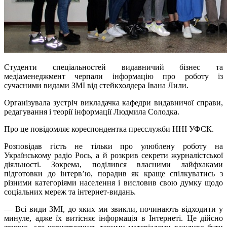
Студенти спеціальностей видавничий бізнес та
медіаменеджмент черпали інформацію про роботу із
сучасними видами ЗМІ від стейкхолдера Івана Лили.
Організувала зустріч викладачка кафедри видавничої справи,
редагування і теорії інформації Людмила Солодка.
Про це повідомляє кореспондентка пресслужби ННІ УФСК.
Розповідав гість не тільки про улюблену роботу на
Українському радіо Рось, а й розкрив секрети журналістської
діяльності. Зокрема, поділився власними лайфхаками
підготовки до інтерв’ю, порадив як краще спілкуватись з
різними категоріями населення і висловив свою думку щодо
соціальних мереж та інтернет-видань.
— Всі види ЗМІ, до яких ми звикли, починають відходити у
минуле, адже їх витісняє інформація в Інтернеті. Це дійсно