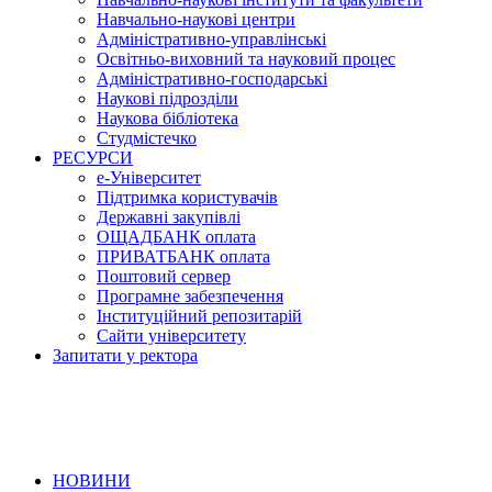
Навчально-наукові центри
Адміністративно-управлінські
Освітньо-виховний та науковий процес
Адміністративно-господарські
Наукові підрозділи
Наукова бібліотека
Студмістечко
РЕСУРСИ
е-Університет
Підтримка користувачів
Державні закупівлі
ОЩАДБАНК оплата
ПРИВАТБАНК оплата
Поштовий сервер
Програмне забезпечення
Інституційний репозитарій
Сайти університету
Запитати у ректора
НОВИНИ