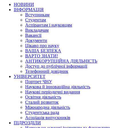
НОВИНИ
ІНФОРМАЦІЯ
Вступникам
Студентам
Аспірантам і науковцям
Викладачам
Вакансії
Документи
Цікаво про науку
ВАША БЕЗПЕКА
ВАРТО ЗНАТИ!
АНТИКОРУПЦІЙНА ДІЯЛЬНІСТЬ
Доступ до публічної інформації
Телефонний довідник
УНІВЕРСИТЕТ
Портрет ЧНУ
Наукова й інноваційна діяльність
Наукові періодичні видання
Освітня діяльність
Сталий розвиток
Міжнародна діяльність
Студентська рада
Асоціація випускників
ПІДРОЗДІЛИ
Навчально-наукові інститути та факультети