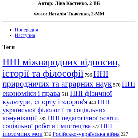
Автор: Ліна Костенко, 2-ВБ
Фото: Наталія Ткаченко, 2-ММ
Попередня
Наступна
Теги
ННІ міжнародних відносин,
історії та філософії
ННІ
796
природничих та аграрних наук
ННІ
570
економіки і права
ННІ фізичної
511
культури, спорту і здоров'я
ННІ
440
української філології та соціальних
комунікацій
ННІ педагогічної освіти,
385
соціальної роботи і мистецтва
ННІ
372
іноземних мов
Російсько-українська війна
336
227