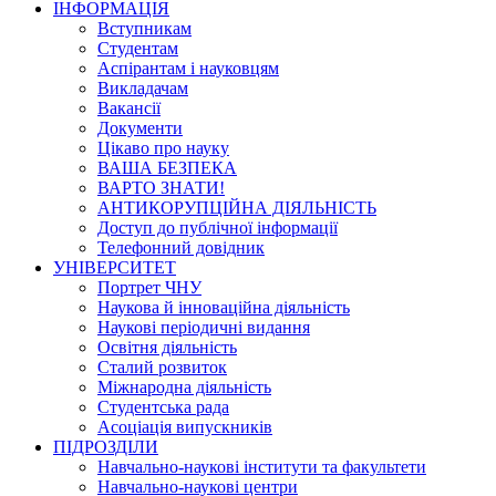
ІНФОРМАЦІЯ
Вступникам
Студентам
Аспірантам і науковцям
Викладачам
Вакансії
Документи
Цікаво про науку
ВАША БЕЗПЕКА
ВАРТО ЗНАТИ!
АНТИКОРУПЦІЙНА ДІЯЛЬНІСТЬ
Доступ до публічної інформації
Телефонний довідник
УНІВЕРСИТЕТ
Портрет ЧНУ
Наукова й інноваційна діяльність
Наукові періодичні видання
Освітня діяльність
Сталий розвиток
Міжнародна діяльність
Студентська рада
Асоціація випускників
ПІДРОЗДІЛИ
Навчально-наукові інститути та факультети
Навчально-наукові центри