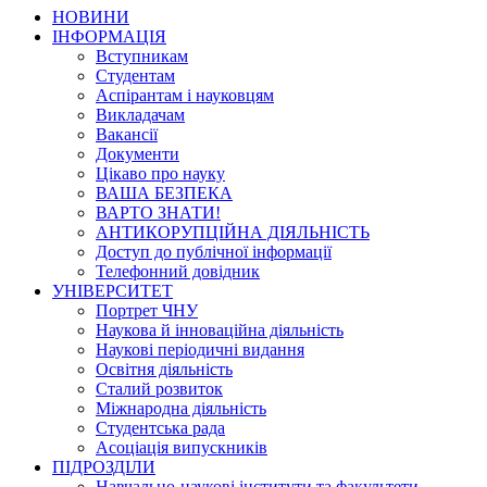
НОВИНИ
ІНФОРМАЦІЯ
Вступникам
Студентам
Аспірантам і науковцям
Викладачам
Вакансії
Документи
Цікаво про науку
ВАША БЕЗПЕКА
ВАРТО ЗНАТИ!
АНТИКОРУПЦІЙНА ДІЯЛЬНІСТЬ
Доступ до публічної інформації
Телефонний довідник
УНІВЕРСИТЕТ
Портрет ЧНУ
Наукова й інноваційна діяльність
Наукові періодичні видання
Освітня діяльність
Сталий розвиток
Міжнародна діяльність
Студентська рада
Асоціація випускників
ПІДРОЗДІЛИ
Навчально-наукові інститути та факультети