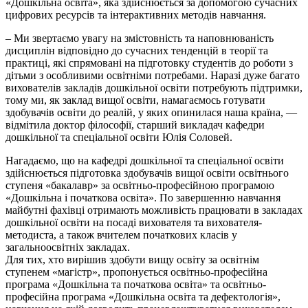
«Дошкільна освіта», яка здійснюється за допомогою сучасних
цифрових ресурсів та інтерактивних методів навчання.
– Ми звертаємо увагу на змістовність та наповнюваність
дисциплін відповідно до сучасних тенденцій в теорії та
практиці, які спрямовані на підготовку студентів до роботи з
дітьми з особливими освітніми потребами. Наразі дуже багато
вихователів закладів дошкільної освіти потребують підтримки,
тому ми, як заклад вищої освіти, намагаємось готувати
здобувачів освіти до реалій, у яких опинилася наша країна, —
відмітила доктор філософії, старший викладач кафедри
дошкільної та спеціальної освіти Юлія Соловей.
Нагадаємо, що на кафедрі дошкільної та спеціальної освіти
здійснюється підготовка здобувачів вищої освіти освітнього
ступеня «бакалавр» за освітньо-професійною програмою
«Дошкільна і початкова освіта». По завершенню навчання
майбутні фахівці отримають можливість працювати в закладах
дошкільної освіти на посаді вихователя та вихователя-
методиста, а також вчителем початкових класів у
загальноосвітніх закладах.
Для тих, хто вирішив здобути вищу освіту за освітнім
ступенем «магістр», пропонується освітньо-професійна
програма «Дошкільна та початкова освіта» та освітньо-
професійна програма «Дошкільна освіта та дефектологія»,