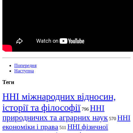
Попередня
Наступна
Теги
ННІ міжнародних відносин,
історії та філософії
ННІ
796
природничих та аграрних наук
ННІ
570
економіки і права
ННІ фізичної
511