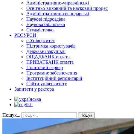
Адміністративно-управлінські
Освітньо-виховний та науковий процес
Адміністративно-господарські
Наукові підрозділи
Наукова бібліотека
Студмістечко
РЕСУРСИ
е-Університет
Підтримка користувачів
Державні закупівлі
ОЩАДБАНК оплата
ПРИВАТБАНК оплата
Поштовий сервер
Програмне забезпечення
Інституційний репозитарій
Сайти університету
Запитати у ректора
Пошук...
Пошук