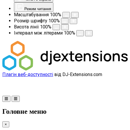
Режим читання
Масштабування
100
%
Розмір шрифту
100
%
Висота лінії
100
%
Інтервал між літерами
100
%
Плагін веб-доступності
від DJ-Extensions.com
Головне меню
×