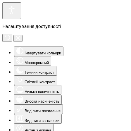
Налаштування доступності
Інвертувати кольори
Монохромний
Темний контраст
Світлий контраст
Низька насиченість
Висока насиченість
Виділити посилання
Виділити заголовки
Читач з екрана