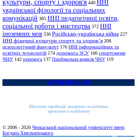
культури, спорту і здоров'я
ННІ
440
української філології та соціальних
комунікацій
ННІ педагогічної освіти,
385
соціальної роботи і мистецтва
ННІ
372
іноземних мов
Російсько-українська війна
336
227
ННІ фізичної культури спорту та здоров’я
208
психологічний факультет
ННІ інформаційних та
176
освітніх технологій
допомога ЗСУ
спортсмени
174
166
ЧНУ
перемога
142
137
Приймальна комісія ЧНУ
119
АРХІВ НОВИН
© 2006 - 2026
Черкаський національний університет імені
Богдана Хмельницького