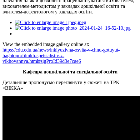
навчання на якій дозволить працевлаштуватися вихователем,
вихователем-методистом у закладах дошкільної освіти та
вчителем-дефектологом у закладах освіти.
View the embedded image gallery online at:
https://cdu.edu.ua/news/inklyuzivna-osvita-v-chnu-gotuyut-
bagatoprofilnikh-spetsialistiv-z-
vikhovannya.html#sigProId39d3e7cae6
Кафедра дошкільної та спеціальної освіти
Детальніше пропонуємо переглянути у сюжеті на ТРК
«ВІККА»