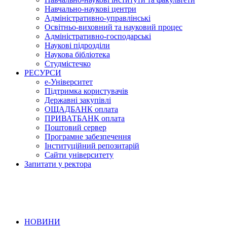
Навчально-наукові центри
Адміністративно-управлінські
Освітньо-виховний та науковий процес
Адміністративно-господарські
Наукові підрозділи
Наукова бібліотека
Студмістечко
РЕСУРСИ
е-Університет
Підтримка користувачів
Державні закупівлі
ОЩАДБАНК оплата
ПРИВАТБАНК оплата
Поштовий сервер
Програмне забезпечення
Інституційний репозитарій
Сайти університету
Запитати у ректора
НОВИНИ