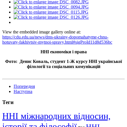
View the embedded image gallery online at:
https://cdu.edu.ua/news/dms-ukrainy-dopomahatyme-chnu-
hotuvaty-fakhivtsiv-mytnoi-spravy.html#sigProId11d8d536bc
ННІ економіки і права
Фото: Денис Коваль, студент 1-Ж курсу ННІ української
філології та соціальних комунікацій
Попередня
Наступна
Теги
ННІ міжнародних відносин,
історії та філософії