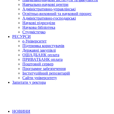
Навчально-наукові центри
Адміністративно-управлінські
Освітньо-виховний та науковий процес
Адміністративно-господарські
Наукові підрозділи
Наукова бібліотека
Студмістечко
РЕСУРСИ
е-Університет
Підтримка користувачів
Державні закупівлі
ОЩАДБАНК оплата
ПРИВАТБАНК оплата
Поштовий сервер
Програмне забезпечення
Інституційний репозитарій
Сайти університету
Запитати у ректора
НОВИНИ