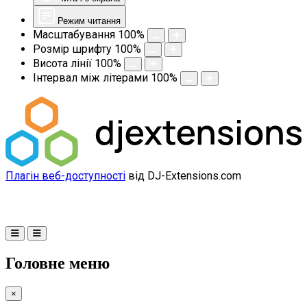
Режим читання
Масштабування
100
%
Розмір шрифту
100
%
Висота лінії
100
%
Інтервал між літерами
100
%
Плагін веб-доступності
від DJ-Extensions.com
Головне меню
×