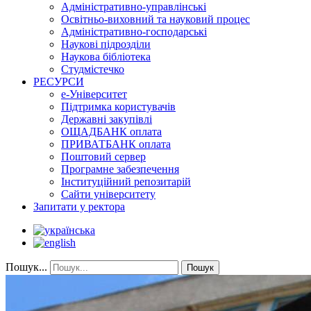
Адміністративно-управлінські
Освітньо-виховний та науковий процес
Адміністративно-господарські
Наукові підрозділи
Наукова бібліотека
Студмістечко
РЕСУРСИ
е-Університет
Підтримка користувачів
Державні закупівлі
ОЩАДБАНК оплата
ПРИВАТБАНК оплата
Поштовий сервер
Програмне забезпечення
Інституційний репозитарій
Сайти університету
Запитати у ректора
Пошук...
Пошук