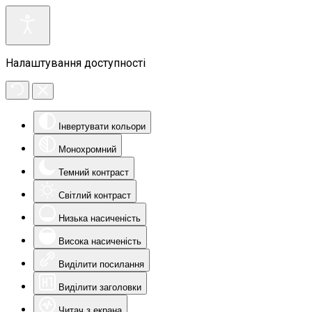
Налаштування доступності
Інвертувати кольори
Монохромний
Темний контраст
Світлий контраст
Низька насиченість
Висока насиченість
Виділити посилання
Виділити заголовки
Читач з екрана