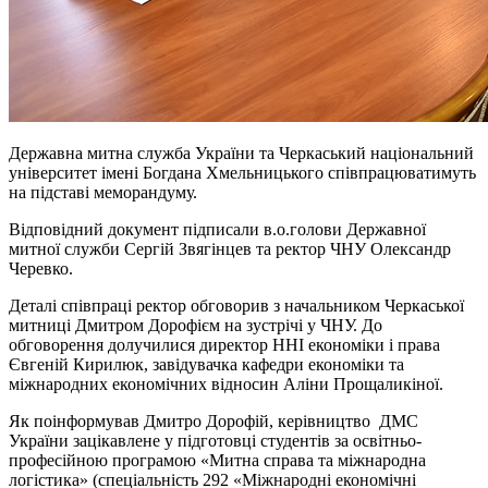
Державна митна служба України та Черкаський національний
університет імені Богдана Хмельницького співпрацюватимуть
на підставі меморандуму.
Відповідний документ підписали в.о.голови Державної
митної служби Сергій Звягінцев та ректор ЧНУ Олександр
Черевко.
Деталі співпраці ректор обговорив з начальником Черкаської
митниці Дмитром Дорофієм на зустрічі у ЧНУ. До
обговорення долучилися директор ННІ економіки і права
Євгеній Кирилюк, завідувачка кафедри економіки та
міжнародних економічних відносин Аліни Прощаликіної.
Як поінформував Дмитро Дорофій, керівництво ДМС
України зацікавлене у підготовці студентів за освітньо-
професійною програмою «Митна справа та міжнародна
логістика» (спеціальність 292 «Міжнародні економічні