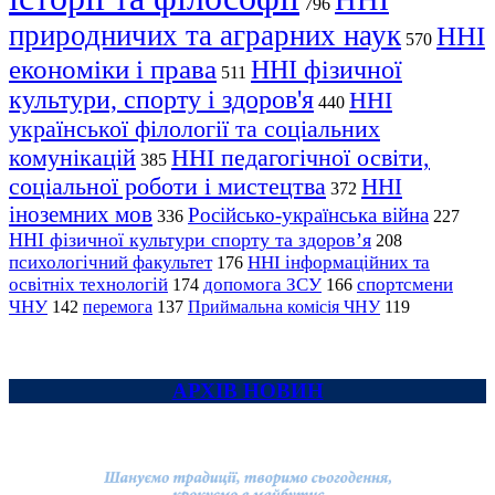
ННІ
796
природничих та аграрних наук
ННІ
570
економіки і права
ННІ фізичної
511
культури, спорту і здоров'я
ННІ
440
української філології та соціальних
комунікацій
ННІ педагогічної освіти,
385
соціальної роботи і мистецтва
ННІ
372
іноземних мов
Російсько-українська війна
336
227
ННІ фізичної культури спорту та здоров’я
208
психологічний факультет
ННІ інформаційних та
176
освітніх технологій
допомога ЗСУ
спортсмени
174
166
ЧНУ
перемога
142
137
Приймальна комісія ЧНУ
119
АРХІВ НОВИН