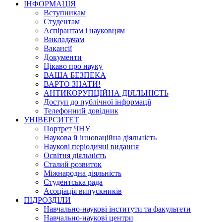
ІНФОРМАЦІЯ
Вступникам
Студентам
Аспірантам і науковцям
Викладачам
Вакансії
Документи
Цікаво про науку
ВАША БЕЗПЕКА
ВАРТО ЗНАТИ!
АНТИКОРУПЦІЙНА ДІЯЛЬНІСТЬ
Доступ до публічної інформації
Телефонний довідник
УНІВЕРСИТЕТ
Портрет ЧНУ
Наукова й інноваційна діяльність
Наукові періодичні видання
Освітня діяльність
Сталий розвиток
Міжнародна діяльність
Студентська рада
Асоціація випускників
ПІДРОЗДІЛИ
Навчально-наукові інститути та факультети
Навчально-наукові центри