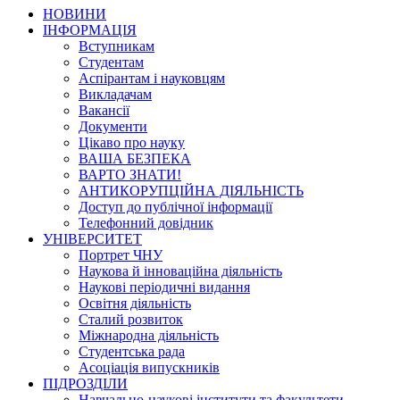
НОВИНИ
ІНФОРМАЦІЯ
Вступникам
Студентам
Аспірантам і науковцям
Викладачам
Вакансії
Документи
Цікаво про науку
ВАША БЕЗПЕКА
ВАРТО ЗНАТИ!
АНТИКОРУПЦІЙНА ДІЯЛЬНІСТЬ
Доступ до публічної інформації
Телефонний довідник
УНІВЕРСИТЕТ
Портрет ЧНУ
Наукова й інноваційна діяльність
Наукові періодичні видання
Освітня діяльність
Сталий розвиток
Міжнародна діяльність
Студентська рада
Асоціація випускників
ПІДРОЗДІЛИ
Навчально-наукові інститути та факультети