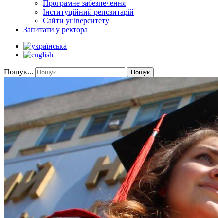
Програмне забезпечення
Інституційний репозитарій
Сайти університету
Запитати у ректора
Пошук...
Пошук