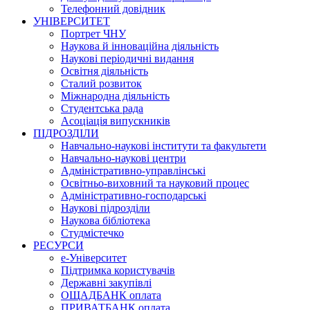
Телефонний довідник
УНІВЕРСИТЕТ
Портрет ЧНУ
Наукова й інноваційна діяльність
Наукові періодичні видання
Освітня діяльність
Сталий розвиток
Міжнародна діяльність
Студентська рада
Асоціація випускників
ПІДРОЗДІЛИ
Навчально-наукові інститути та факультети
Навчально-наукові центри
Адміністративно-управлінські
Освітньо-виховний та науковий процес
Адміністративно-господарські
Наукові підрозділи
Наукова бібліотека
Студмістечко
РЕСУРСИ
е-Університет
Підтримка користувачів
Державні закупівлі
ОЩАДБАНК оплата
ПРИВАТБАНК оплата