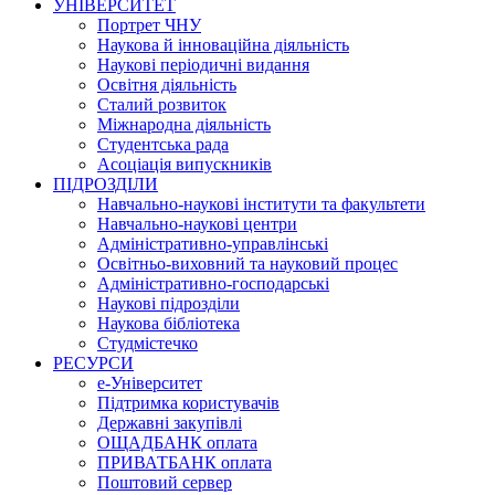
УНІВЕРСИТЕТ
Портрет ЧНУ
Наукова й інноваційна діяльність
Наукові періодичні видання
Освітня діяльність
Сталий розвиток
Міжнародна діяльність
Студентська рада
Асоціація випускників
ПІДРОЗДІЛИ
Навчально-наукові інститути та факультети
Навчально-наукові центри
Адміністративно-управлінські
Освітньо-виховний та науковий процес
Адміністративно-господарські
Наукові підрозділи
Наукова бібліотека
Студмістечко
РЕСУРСИ
е-Університет
Підтримка користувачів
Державні закупівлі
ОЩАДБАНК оплата
ПРИВАТБАНК оплата
Поштовий сервер