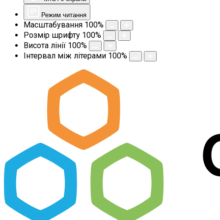
Режим читання
Масштабування
100
%
Розмір шрифту
100
%
Висота лінії
100
%
Інтервал між літерами
100
%