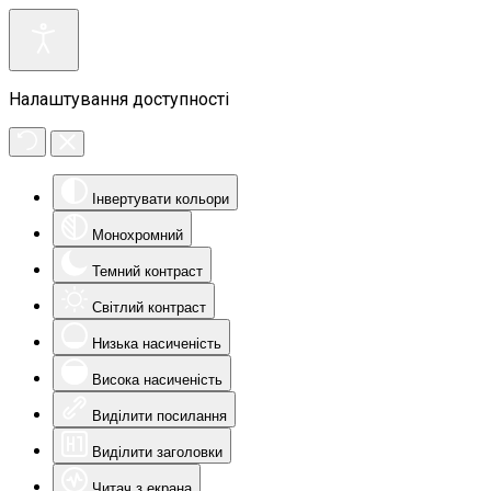
Налаштування доступності
Інвертувати кольори
Монохромний
Темний контраст
Світлий контраст
Низька насиченість
Висока насиченість
Виділити посилання
Виділити заголовки
Читач з екрана