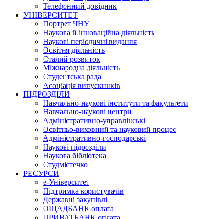
Телефонний довідник
УНІВЕРСИТЕТ
Портрет ЧНУ
Наукова й інноваційна діяльність
Наукові періодичні видання
Освітня діяльність
Сталий розвиток
Міжнародна діяльність
Студентська рада
Асоціація випускників
ПІДРОЗДІЛИ
Навчально-наукові інститути та факультети
Навчально-наукові центри
Адміністративно-управлінські
Освітньо-виховний та науковий процес
Адміністративно-господарські
Наукові підрозділи
Наукова бібліотека
Студмістечко
РЕСУРСИ
е-Університет
Підтримка користувачів
Державні закупівлі
ОЩАДБАНК оплата
ПРИВАТБАНК оплата