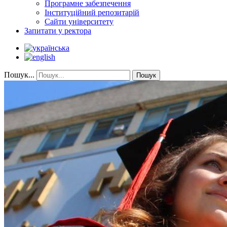
Програмне забезпечення
Інституційний репозитарій
Сайти університету
Запитати у ректора
Пошук...
Пошук