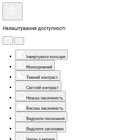
Налаштування доступності
Інвертувати кольори
Монохромний
Темний контраст
Світлий контраст
Низька насиченість
Висока насиченість
Виділити посилання
Виділити заголовки
Читач з екрана