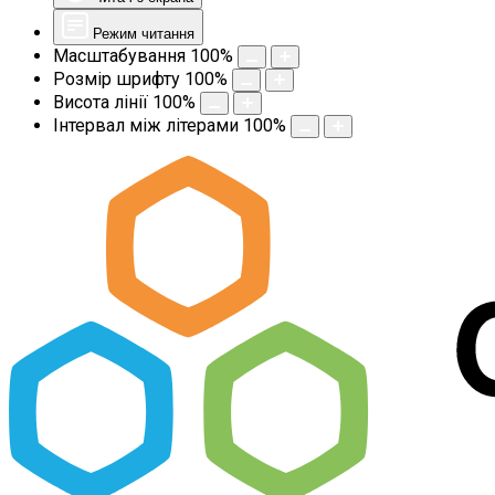
Режим читання
Масштабування
100
%
Розмір шрифту
100
%
Висота лінії
100
%
Інтервал між літерами
100
%