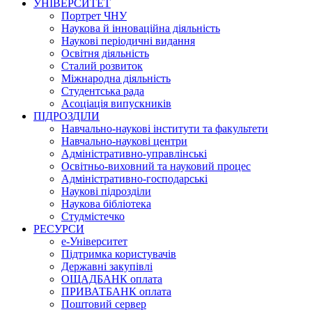
УНІВЕРСИТЕТ
Портрет ЧНУ
Наукова й інноваційна діяльність
Наукові періодичні видання
Освітня діяльність
Сталий розвиток
Міжнародна діяльність
Студентська рада
Асоціація випускників
ПІДРОЗДІЛИ
Навчально-наукові інститути та факультети
Навчально-наукові центри
Адміністративно-управлінські
Освітньо-виховний та науковий процес
Адміністративно-господарські
Наукові підрозділи
Наукова бібліотека
Студмістечко
РЕСУРСИ
е-Університет
Підтримка користувачів
Державні закупівлі
ОЩАДБАНК оплата
ПРИВАТБАНК оплата
Поштовий сервер