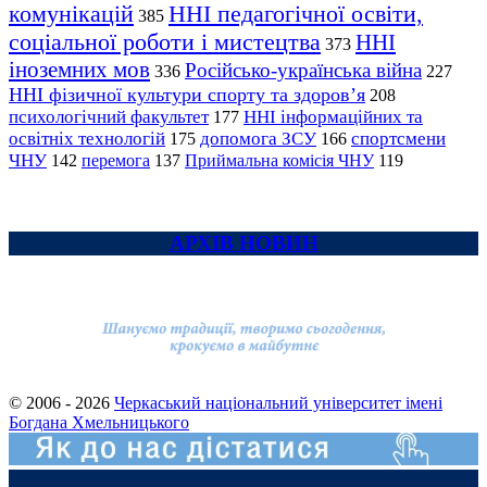
комунікацій
ННІ педагогічної освіти,
385
соціальної роботи і мистецтва
ННІ
373
іноземних мов
Російсько-українська війна
336
227
ННІ фізичної культури спорту та здоров’я
208
психологічний факультет
ННІ інформаційних та
177
освітніх технологій
допомога ЗСУ
спортсмени
175
166
ЧНУ
перемога
142
137
Приймальна комісія ЧНУ
119
АРХІВ НОВИН
© 2006 - 2026
Черкаський національний університет імені
Богдана Хмельницького