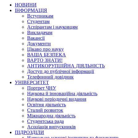
НОВИНИ
ІНФОРМАЦІЯ
Вступникам
Студентам
Аспірантам і науковцям
Викладачам
Вакансії
Документи
Цікаво про науку
ВАША БЕЗПЕКА
ВАРТО ЗНАТИ!
АНТИКОРУПЦІЙНА ДІЯЛЬНІСТЬ
Доступ до публічної інформації
Телефонний довідник
УНІВЕРСИТЕТ
Портрет ЧНУ
Наукова й інноваційна діяльність
Наукові періодичні видання
Освітня діяльність
Сталий розвиток
Міжнародна діяльність
Студентська рада
Асоціація випускників
ПІДРОЗДІЛИ
Навчально-наукові інститути та факультети