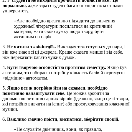
2.
У студента не виходить прочитати повністю все? Це
нормально,
адже зараз студент багато працює поза стінами
університету.
«Але необхідно креативно підходити до вивчення
художньої літератури: посилатися на критичний
матеріал, мати свою думку щодо твору, бути
активним на парі».
3.
Не читати з «вікіпедії».
Викладач теж готується до пари, і
він вже знає всі ці джерела. Краще сказати менше і від себе,
ніж переказати багато чужих думок.
4.
Бути творчою особистістю протягом семестру.
Якщо був
активним, то набираєш потрібну кількість балів й отримуєш
«відмінно» автоматом.
5.
Якщо все ж потрібно йти на екзамен, необхідно
позитивно налаштувати себе.
Це можна зробити за
допомогою читання гарних віршів (ідеально, якщо це ті твори,
які потрібно вивчити на іспит) або прослуховування класичної
музики.
6. Важливо смачно поїсти, виспатися, зберігати спокій.
«Не слухайте двієчників, вони, як правило,