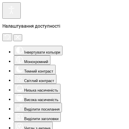
Налаштування доступності
Інвертувати кольори
Монохромний
Темний контраст
Світлий контраст
Низька насиченість
Висока насиченість
Виділити посилання
Виділити заголовки
Читач з екрана