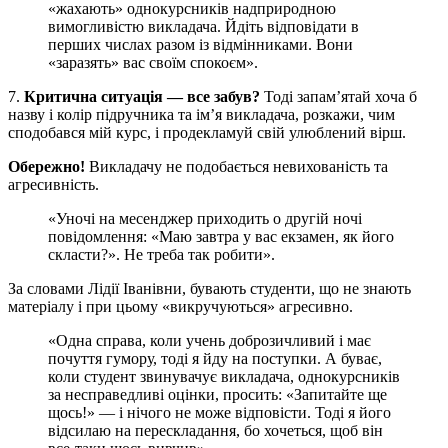
«жахають» однокурсників надприродною
вимогливістю викладача. Йдіть відповідати в
перших числах разом із відмінниками. Вони
«заразять» вас своїм спокоєм».
7.
Критична ситуація — все забув?
Тоді запам’ятай хоча б
назву і колір підручника та ім’я викладача, розкажи, чим
сподобався мій курс, і продекламуй свій улюблений вірш.
Обережно!
Викладачу не подобається невихованість та
агресивність.
«Уночі на месенджер приходить о другій ночі
повідомлення: «Маю завтра у вас екзамен, як його
скласти?». Не треба так робити».
За словами Лідії Іванівни, бувають студенти, що не знають
матеріалу і при цьому «викручуються» агресивно.
«Одна справа, коли учень доброзичливий і має
почуття гумору, тоді я йду на поступки. А буває,
коли студент звинувачує викладача, однокурсників
за несправедливі оцінки, просить: «Запитайте ще
щось!» — і нічого не може відповісти. Тоді я його
відсилаю на перескладання, бо хочеться, щоб він