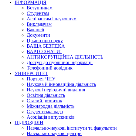
ІНФОРМАЦІЯ
Вступникам
Студентам
Аспірантам і науковцям
Викладачам
Вакансії
Документи
Цікаво про науку
ВАША БЕЗПЕКА
ВАРТО ЗНАТИ!
АНТИКОРУПЦІЙНА ДІЯЛЬНІСТЬ
Доступ до публічної інформації
Телефонний довідник
УНІВЕРСИТЕТ
Портрет ЧНУ
Наукова й інноваційна діяльність
Наукові періодичні видання
Освітня діяльність
Сталий розвиток
Міжнародна діяльність
Студентська рада
Асоціація випускників
ПІДРОЗДІЛИ
Навчально-наукові інститути та факультети
Навчально-наукові центри