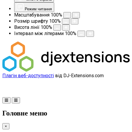
Режим читання
Масштабування
100
%
Розмір шрифту
100
%
Висота лінії
100
%
Інтервал між літерами
100
%
Плагін веб-доступності
від DJ-Extensions.com
Головне меню
×