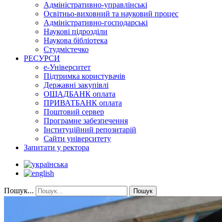
Адміністративно-управлінські
Освітньо-виховний та науковий процес
Адміністративно-господарські
Наукові підрозділи
Наукова бібліотека
Студмістечко
РЕСУРСИ
е-Університет
Підтримка користувачів
Державні закупівлі
ОЩАДБАНК оплата
ПРИВАТБАНК оплата
Поштовий сервер
Програмне забезпечення
Інституційний репозитарій
Сайти університету
Запитати у ректора
Пошук...
Пошук