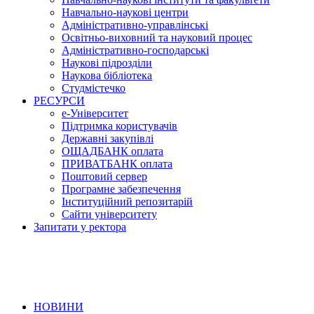
Навчально-наукові центри
Адміністративно-управлінські
Освітньо-виховний та науковий процес
Адміністративно-господарські
Наукові підрозділи
Наукова бібліотека
Студмістечко
РЕСУРСИ
е-Університет
Підтримка користувачів
Державні закупівлі
ОЩАДБАНК оплата
ПРИВАТБАНК оплата
Поштовий сервер
Програмне забезпечення
Інституційний репозитарій
Сайти університету
Запитати у ректора
НОВИНИ