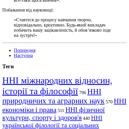
все-таки щось вивчив».
Побажання від науковиці:
«Ставтеся до процесу навчання творчо,
відповідально, креативно. Будь-який викладач
побачить вашу зацікавленість, й обов’язково піде
на зустріч!»
Попередня
Наступна
Теги
ННІ міжнародних відносин,
історії та філософії
ННІ
796
природничих та аграрних наук
ННІ
570
економіки і права
ННІ фізичної
511
культури, спорту і здоров'я
ННІ
440
української філології та соціальних