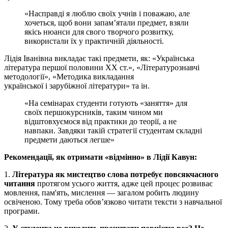
«Насправді я люблю своїх учнів і поважаю, але
хочеться, щоб вони запам’ятали предмет, взяли
якісь нюанси для свого творчого розвитку,
використали їх у практичній діяльності.
Лідія Іванівна викладає такі предмети, як: «Українська
література першої половини
ХХ
ст.», «Літературознавчі
методології», «Методика викладання
української
і
зарубіжної
літератури» та ін.
«На семінарах студенти готують «заняття» для
своїх першокурсників, таким чином ми
відштовхуємося від практики до теорії, а не
навпаки. Завдяки такій стратегії студентам складні
предмети даються легше»
Рекомендації, як отримати «відмінно» в Лідії Кавун:
1.
Література як мистецтво слова потребує повсякчасного
читання
протягом усього життя, адже цей процес розвиває
мовлення, пам'ять, мислення — загалом робить людину
освіченою. Тому треба обов’язково читати тексти з навчальної
програми.