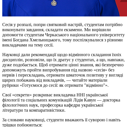
Сесія у розпалі, попри святковий настрій, студентам потрібно
виконувати завдання, складати екзамени. Ми вирішили
допомогти студентам Черкаського національного університету
імені Богдана Хмельницького, тому поспілкувалися з різними
викладачами на тему сесії.
Науковці дали рекомендації щодо відмінного складання їхніх
дисциплін, розповіли, що їх дратує у студентах, а що, навпаки,
дуже подобається. Щоб отримати цінні знання, які безперечно
допоможуть пройти випробування під назвою «сесія» без
нервів і
перескладань
, отримати шматочок позитиву у вигляді
щирих побажань від викладачів, — читайте матеріали
рубрики «Готуємося до сесії: як отримати "відмінно"».
Свої «секрети» розкриває викладачка ННІ української
філології та соціальних комунікацій Лідія Кавун — докторка
філологічних наук, професорка кафедри української
літератури та компаративістики.
За словами науковиці, студенти вважають її суворою і навіть
трішки побоюються: