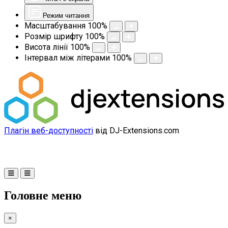
Режим читання
Масштабування
100
%
Розмір шрифту
100
%
Висота лінії
100
%
Інтервал між літерами
100
%
Плагін веб-доступності
від DJ-Extensions.com
Головне меню
×