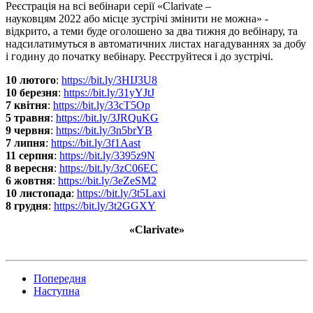
Реєстрація на всі вебінари серії «Clarivate –
науковцям 2022 або місце зустрічі змінити не можна» -
відкрито, а теми буде оголошено за два тижня до вебінару, та
надсилатимуться в автоматичних листах нагадуваннях за добу
і годину до початку вебінару. Реєструйтеся і до зустрічі.
10 лютого
:
https://bit.ly/3HIJ3U8
10 березня
:
https://bit.ly/31yYJtJ
7 квітня
:
https://bit.ly/33cT5Op
5 травня
:
https://bit.ly/3JRQuKG
9 червня
:
https://bit.ly/3n5brYB
7 липня
:
https://bit.ly/3f1Aast
11 серпня
:
https://bit.ly/3395z9N
8 вересня
:
https://bit.ly/3zC06EC
6 жовтня
:
https://bit.ly/3eZeSM2
10 листопада
:
https://bit.ly/3t5Laxi
8 грудня
:
https://bit.ly/3t2GGXY
«Clarivate»
Попередня
Наступна