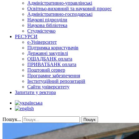
Адміністративно-управлінські
Освітньо-виховний та науковий процес
Адміністративно-господарські
Наукові підрозділи
Наукова бібліотека
Студмістечко
РЕСУРСИ
е-Університет
Підтримка користувачів
Державні закупівлі
ОЩАДБАНК оплата
ПРИВАТБАНК оплата
Поштовий сервер
Програмне забезпечення
Інституційний репозитарій
Сайти університету
Запитати у ректора
Пошук...
Пошук