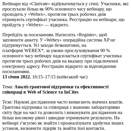
Вебінари від «Clarivate» відбуватимуться у січні. Учасники, які
прослухали більш як 90% основного часу вебінару, що
проходить у «Webex», протягом трьох робочих днів
отримують сертифікат учасника. Реєстрацію на вебінари, що
пройдуть у «Webex» — відкрито.
Перейдіть за посиланням. Натисніть «Register», щоб
заповнити анкету. У «Webex» операційна система XP не
підтримується. Усі
заходи безкоштовні, на
платформі
WEBEX
*
,
за умови прослуховування 90 %
основного часу вебінару надсилається сертифікат учасника
протягом трьох робочих днів на вказану при підключенні
електронну адресу. Реєстрацію відкрито за відповідними
посиланнями.
13 січня 2022
, 16:15–17:15 (київський час)
Тема:
Аналіз грантової підтримки та ефективності
співпраці в Web of Science та InCites
Тези: Наукові дослідження часто вимагають значних коштів.
Грантова підтримка та співпраця з знаними лабораторіями
світу буде на часі та дозволить і виконувати дослідження на
більш високому рівні і швидше отримувати результати. На
вебінарі з’ясуємо як знайти і проаналізувати здобутки інших
установ, визначити лідерів та знайти їхні контакти.