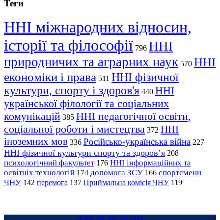
Теги
ННІ міжнародних відносин,
історії та філософії
ННІ
796
природничих та аграрних наук
ННІ
570
економіки і права
ННІ фізичної
511
культури, спорту і здоров'я
ННІ
440
української філології та соціальних
комунікацій
ННІ педагогічної освіти,
385
соціальної роботи і мистецтва
ННІ
372
іноземних мов
Російсько-українська війна
336
227
ННІ фізичної культури спорту та здоров’я
208
психологічний факультет
ННІ інформаційних та
176
освітніх технологій
допомога ЗСУ
спортсмени
174
166
ЧНУ
перемога
142
137
Приймальна комісія ЧНУ
119
АРХІВ НОВИН