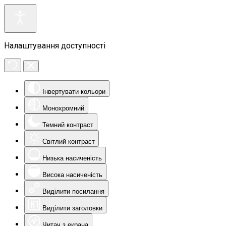
Налаштування доступності
Інвертувати кольори
Монохромний
Темний контраст
Світлий контраст
Низька насиченість
Висока насиченість
Виділити посилання
Виділити заголовки
Читач з екрана