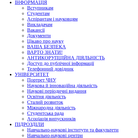
ІНФОРМАЦІЯ
Вступникам
Студентам
Аспірантам і науковцям
Викладачам
Вакансії
Документи
Цікаво про науку
ВАША БЕЗПЕКА
ВАРТО ЗНАТИ!
АНТИКОРУПЦІЙНА ДІЯЛЬНІСТЬ
Доступ до публічної інформації
Телефонний довідник
УНІВЕРСИТЕТ
Портрет ЧНУ
Наукова й інноваційна діяльність
Наукові періодичні видання
Освітня діяльність
Сталий розвиток
Міжнародна діяльність
Студентська рада
Асоціація випускників
ПІДРОЗДІЛИ
Навчально-наукові інститути та факультети
Навчально-наукові центри