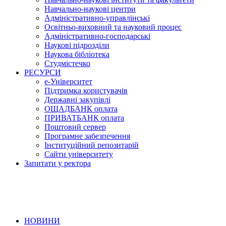
Навчально-наукові центри
Адміністративно-управлінські
Освітньо-виховний та науковий процес
Адміністративно-господарські
Наукові підрозділи
Наукова бібліотека
Студмістечко
РЕСУРСИ
е-Університет
Підтримка користувачів
Державні закупівлі
ОЩАДБАНК оплата
ПРИВАТБАНК оплата
Поштовий сервер
Програмне забезпечення
Інституційний репозитарій
Сайти університету
Запитати у ректора
НОВИНИ