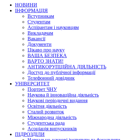
НОВИНИ
ІНФОРМАЦІЯ
Вступникам
Студентам
Аспірантам і науковцям
Викладачам
Вакансії
Документи
Цікаво про науку
ВАША БЕЗПЕКА
ВАРТО ЗНАТИ!
АНТИКОРУПЦІЙНА ДІЯЛЬНІСТЬ
Доступ до публічної інформації
Телефонний довідник
УНІВЕРСИТЕТ
Портрет ЧНУ
Наукова й інноваційна діяльність
Наукові періодичні видання
Освітня діяльність
Сталий розвиток
Міжнародна діяльність
Студентська рада
Асоціація випускників
ПІДРОЗДІЛИ
Навчально-наукові інститути та факультети