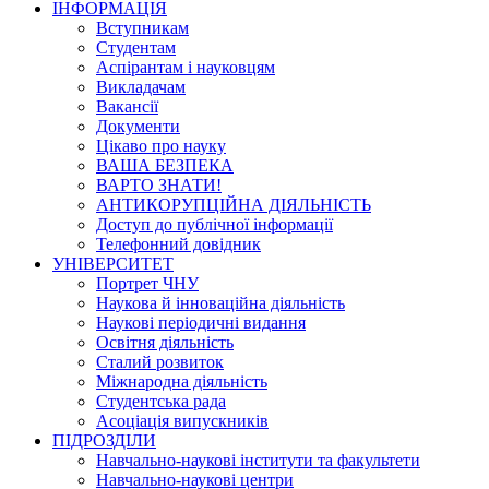
ІНФОРМАЦІЯ
Вступникам
Студентам
Аспірантам і науковцям
Викладачам
Вакансії
Документи
Цікаво про науку
ВАША БЕЗПЕКА
ВАРТО ЗНАТИ!
АНТИКОРУПЦІЙНА ДІЯЛЬНІСТЬ
Доступ до публічної інформації
Телефонний довідник
УНІВЕРСИТЕТ
Портрет ЧНУ
Наукова й інноваційна діяльність
Наукові періодичні видання
Освітня діяльність
Сталий розвиток
Міжнародна діяльність
Студентська рада
Асоціація випускників
ПІДРОЗДІЛИ
Навчально-наукові інститути та факультети
Навчально-наукові центри