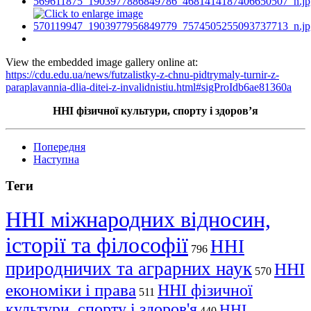
View the embedded image gallery online at:
https://cdu.edu.ua/news/futzalistky-z-chnu-pidtrymaly-turnir-z-
paraplavannia-dlia-ditei-z-invalidnistiu.html#sigProIdb6ae81360a
ННІ фізичної культури, спорту і здоров’я
Попередня
Наступна
Теги
ННІ міжнародних відносин,
історії та філософії
ННІ
796
природничих та аграрних наук
ННІ
570
економіки і права
ННІ фізичної
511
культури, спорту і здоров'я
ННІ
440