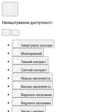
Налаштування доступності
Інвертувати кольори
Монохромний
Темний контраст
Світлий контраст
Низька насиченість
Висока насиченість
Виділити посилання
Виділити заголовки
Читач з екрана