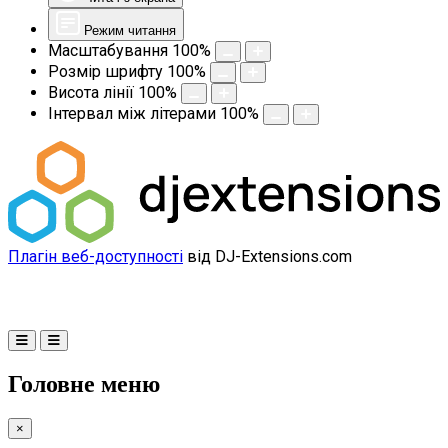
Режим читання
Масштабування
100
%
Розмір шрифту
100
%
Висота лінії
100
%
Інтервал між літерами
100
%
Плагін веб-доступності
від DJ-Extensions.com
Головне меню
×