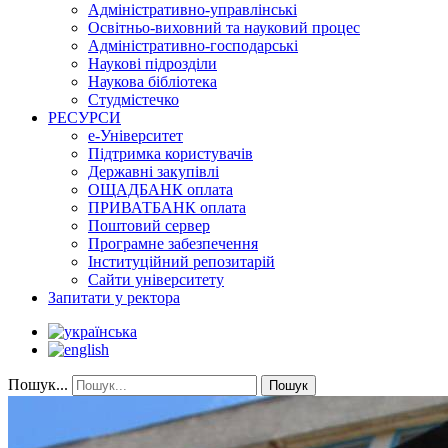
Адміністративно-управлінські
Освітньо-виховний та науковий процес
Адміністративно-господарські
Наукові підрозділи
Наукова бібліотека
Студмістечко
РЕСУРСИ
е-Університет
Підтримка користувачів
Державні закупівлі
ОЩАДБАНК оплата
ПРИВАТБАНК оплата
Поштовий сервер
Програмне забезпечення
Інституційний репозитарій
Сайти університету
Запитати у ректора
Пошук...
Пошук