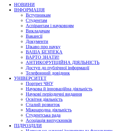
НОВИНИ
ІНФОРМАЦІЯ
Вступникам
Студентам
Аспірантам і науковцям
Викладачам
Вакансії
Документи
Цікаво про науку
ВАША БЕЗПЕКА
ВАРТО ЗНАТИ!
АНТИКОРУПЦІЙНА ДІЯЛЬНІСТЬ
Доступ до публічної інформації
Телефонний довідник
УНІВЕРСИТЕТ
Портрет ЧНУ
Наукова й інноваційна діяльність
Наукові періодичні видання
Освітня діяльність
Сталий розвиток
Міжнародна діяльність
Студентська рада
Асоціація випускників
ПІДРОЗДІЛИ
Навчально-наукові інститути та факультети