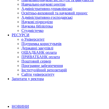
Навчально-наукові центри
Адміністративно-управлінські
Освітньо-виховний та науковий процес
Адміністративно-господарські
Наукові підрозділи
Наукова бібліотека
Студмістечко
РЕСУРСИ
е-Університет
Підтримка користувачів
Державні закупівлі
ОЩАДБАНК оплата
ПРИВАТБАНК оплата
Поштовий сервер
Програмне забезпечення
Інституційний репозитарій
Сайти університету
Запитати у ректора
НОВИНИ