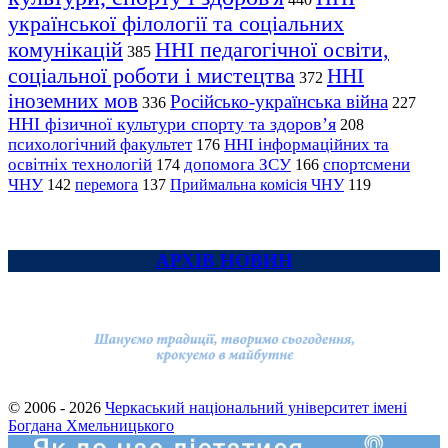
української філології та соціальних
комунікацій
ННІ педагогічної освіти,
385
соціальної роботи і мистецтва
ННІ
372
іноземних мов
Російсько-українська війна
336
227
ННІ фізичної культури спорту та здоров’я
208
психологічний факультет
ННІ інформаційних та
176
освітніх технологій
допомога ЗСУ
спортсмени
174
166
ЧНУ
перемога
142
137
Приймальна комісія ЧНУ
119
АРХІВ НОВИН
© 2006 - 2026
Черкаський національний університет імені
Богдана Хмельницького