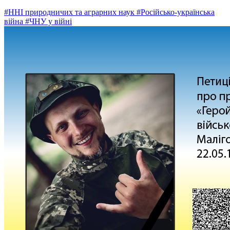
#ННІ природничих та аграрних наук
#Російсько-українська
війна
#ЧНУ у війні