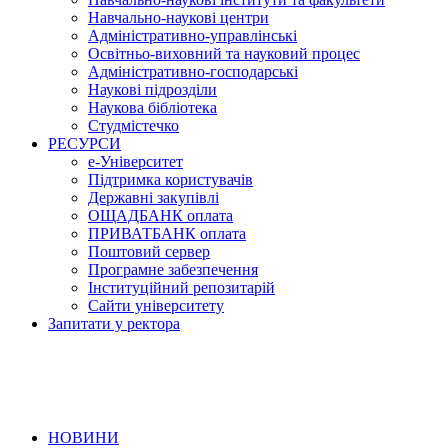
Навчально-наукові центри
Адміністративно-управлінські
Освітньо-виховний та науковий процес
Адміністративно-господарські
Наукові підрозділи
Наукова бібліотека
Студмістечко
РЕСУРСИ
е-Університет
Підтримка користувачів
Державні закупівлі
ОЩАДБАНК оплата
ПРИВАТБАНК оплата
Поштовий сервер
Програмне забезпечення
Інституційний репозитарій
Сайти університету
Запитати у ректора
НОВИНИ