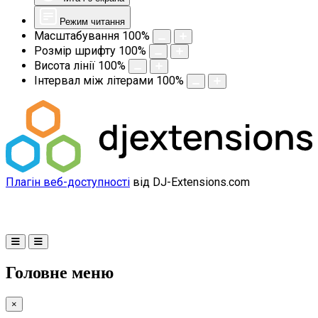
Режим читання
Масштабування
100
%
Розмір шрифту
100
%
Висота лінії
100
%
Інтервал між літерами
100
%
Плагін веб-доступності
від DJ-Extensions.com
Головне меню
×