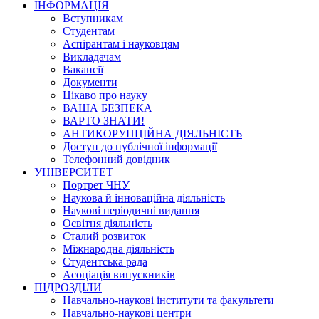
ІНФОРМАЦІЯ
Вступникам
Студентам
Аспірантам і науковцям
Викладачам
Вакансії
Документи
Цікаво про науку
ВАША БЕЗПЕКА
ВАРТО ЗНАТИ!
АНТИКОРУПЦІЙНА ДІЯЛЬНІСТЬ
Доступ до публічної інформації
Телефонний довідник
УНІВЕРСИТЕТ
Портрет ЧНУ
Наукова й інноваційна діяльність
Наукові періодичні видання
Освітня діяльність
Сталий розвиток
Міжнародна діяльність
Студентська рада
Асоціація випускників
ПІДРОЗДІЛИ
Навчально-наукові інститути та факультети
Навчально-наукові центри