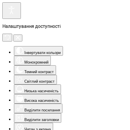
Налаштування доступності
Інвертувати кольори
Монохромний
Темний контраст
Світлий контраст
Низька насиченість
Висока насиченість
Виділити посилання
Виділити заголовки
Читач з екрана