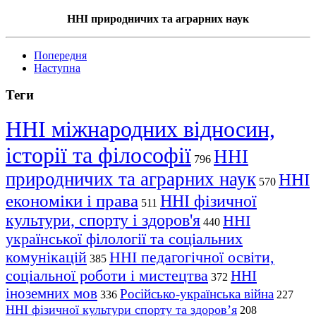
ННІ природничих та аграрних наук
Попередня
Наступна
Теги
ННІ міжнародних відносин,
історії та філософії
ННІ
796
природничих та аграрних наук
ННІ
570
економіки і права
ННІ фізичної
511
культури, спорту і здоров'я
ННІ
440
української філології та соціальних
комунікацій
ННІ педагогічної освіти,
385
соціальної роботи і мистецтва
ННІ
372
іноземних мов
Російсько-українська війна
336
227
ННІ фізичної культури спорту та здоров’я
208