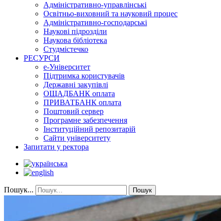
Адміністративно-управлінські
Освітньо-виховний та науковий процес
Адміністративно-господарські
Наукові підрозділи
Наукова бібліотека
Студмістечко
РЕСУРСИ
е-Університет
Підтримка користувачів
Державні закупівлі
ОЩАДБАНК оплата
ПРИВАТБАНК оплата
Поштовий сервер
Програмне забезпечення
Інституційний репозитарій
Сайти університету
Запитати у ректора
Пошук...
Пошук