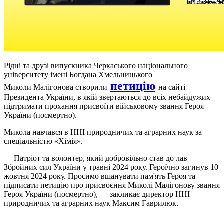
Рідні та друзі випускника Черкаського національного
університету імені Богдана Хмельницького
петицію
Миколи
Малігонова
створили
на сайті
Президента України, в якій звертаються до всіх небайдужих
підтримати прохання
присвоїти
військовому звання Героя
України (посмертно).
Микола навчався в ННІ природничих та аграрних наук за
спеціальністю «Хімія».
— Патріот та волонтер, який добровільно став до лав
Збройних сил України у травні 2024 року. Героїчно загинув 10
жовтня 2024 року. Просимо вшанувати пам'ять Героя та
підписати петицію про присвоєння Миколі
Малігонову
звання
Героя України (посмертно), — закликає директор ННІ
природничих та аграрних наук Максим Гаврилюк.