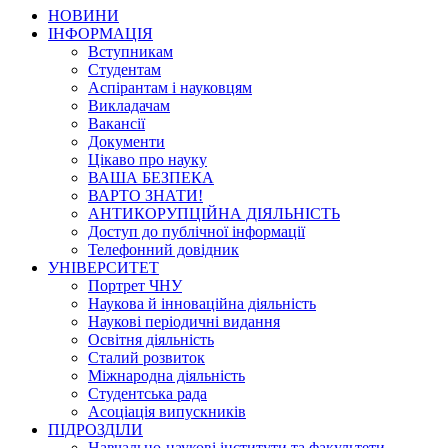
НОВИНИ
ІНФОРМАЦІЯ
Вступникам
Студентам
Аспірантам і науковцям
Викладачам
Вакансії
Документи
Цікаво про науку
ВАША БЕЗПЕКА
ВАРТО ЗНАТИ!
АНТИКОРУПЦІЙНА ДІЯЛЬНІСТЬ
Доступ до публічної інформації
Телефонний довідник
УНІВЕРСИТЕТ
Портрет ЧНУ
Наукова й інноваційна діяльність
Наукові періодичні видання
Освітня діяльність
Сталий розвиток
Міжнародна діяльність
Студентська рада
Асоціація випускників
ПІДРОЗДІЛИ
Навчально-наукові інститути та факультети