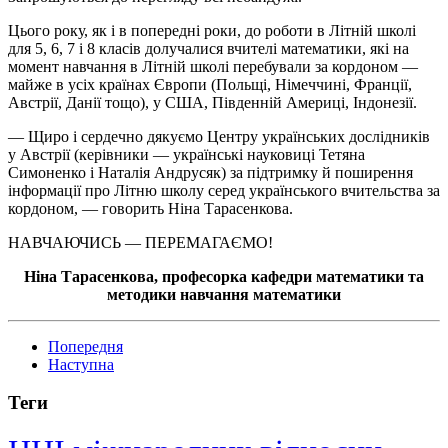
Цього року, як і в попередні роки, до роботи в Літній школі
для 5, 6, 7 і 8 класів долучалися вчителі математики, які на
момент навчання в Літній школі перебували за кордоном —
майже в усіх країнах Європи (Польщі, Німеччині, Франції,
Австрії, Данії тощо), у США, Південній Америці, Індонезії.
— Щиро і сердечно дякуємо Центру українських дослідників
у Австрії (керівники — українські науковиці Тетяна
Симоненко і Наталія Андрусяк) за підтримку й поширення
інформації про Літню школу серед українського вчительства за
кордоном, — говорить Ніна
Тарасенкова
.
НАВЧАЮЧИСЬ — ПЕРЕМАГАЄМО!
Ніна
Тарасенкова
, професорка кафедри математики та
методики навчання математики
Попередня
Наступна
Теги