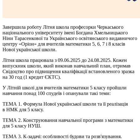
Завершила роботу Літня школа професорки Черкаського
національного університету імені Богдана Хмельницького
Ніни
Тарасенкової
та Українського освітянського видавничого
центру «Оріон» для вчителів математики 5, 6, 7 і 8 класів
Нової української школи.
Літня школа працювала з 09.06.2025 до 24.08.2025. Кожен
випускник школи, який виконав навчальний план, отримав
Свідоцтво про підвищення кваліфікації встановленого зразка
на 30 год (1 кредит
ЄКТС
).
У Літній школі для вчителів математики 5 класу пройшли
навчання понад 100 спудеїв і опанували такі теми:
ТЕМА 1. Формула Нової української школи та її реалізація
в
НМК
для 5 класу.
ТЕМА 2. Конструювання навчальної програми з математики
для 5 класу НУШ.
ТЕМА 3.
К-задачі
: особливості будови та розв'язування.