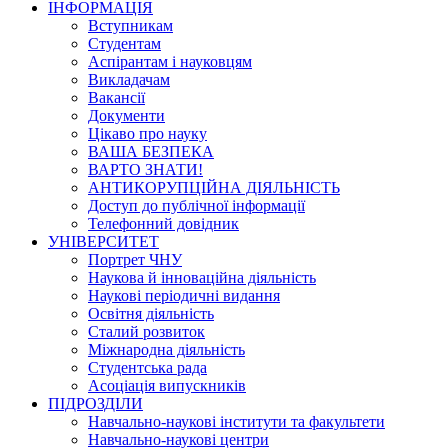
ІНФОРМАЦІЯ
Вступникам
Студентам
Аспірантам і науковцям
Викладачам
Вакансії
Документи
Цікаво про науку
ВАША БЕЗПЕКА
ВАРТО ЗНАТИ!
АНТИКОРУПЦІЙНА ДІЯЛЬНІСТЬ
Доступ до публічної інформації
Телефонний довідник
УНІВЕРСИТЕТ
Портрет ЧНУ
Наукова й інноваційна діяльність
Наукові періодичні видання
Освітня діяльність
Сталий розвиток
Міжнародна діяльність
Студентська рада
Асоціація випускників
ПІДРОЗДІЛИ
Навчально-наукові інститути та факультети
Навчально-наукові центри