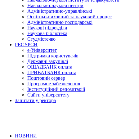
Навчально-наукові центри
Адміністративно-управлінські
Освітньо-виховний та науковий процес
Адміністративно-господарські
Наукові підрозділи
Наукова бібліотека
Студмістечко
РЕСУРСИ
е-Університет
Підтримка користувачів
Державні закупівлі
ОЩАДБАНК оплата
ПРИВАТБАНК оплата
Поштовий сервер
Програмне забезпечення
Інституційний репозитарій
Сайти університету
Запитати у ректора
НОВИНИ