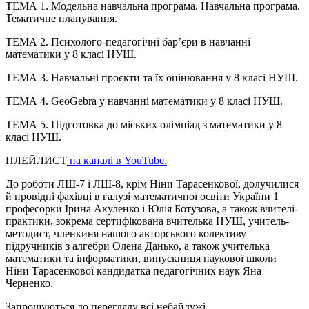
ТЕМА 1. Модельна навчальна програма. Навчальна програма.
Тематичне планування.
ТЕМА 2. Психолого-педагогічні бар’єри в навчанні
математики у 8 класі НУШ.
ТЕМА 3. Навчальні проєкти та їх оцінювання у 8 класі НУШ.
ТЕМА 4. GeoGebra у навчанні математики у 8 класі НУШ.
ТЕМА 5. Підготовка до міських олімпіад з математики у 8
класі НУШ.
ПЛЕЙЛИСТ
на каналі в YouTube.
До роботи
ЛШ-7
і
ЛШ-8
, крім Ніни
Тарасенкової
, долучилися
й провідні фахівці в галузі математичної освіти України 1
професорки Ірина Акуленко і Юлія
Ботузова
, а також вчителі-
практики, зокрема сертифікована вчителька НУШ, учитель-
методист, членкиня нашого авторського колективу
підручників з алгебри Олена Данько, а також учителька
математики та інформатики, випускниця наукової школи
Ніни
Тарасенкової
кандидатка педагогічних наук Яна
Черненко.
Запрошуються до перегляду всі небайдужі.