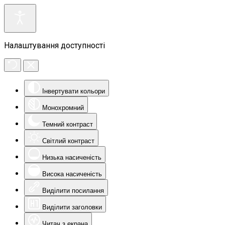
Налаштування доступності
Інвертувати кольори
Монохромний
Темний контраст
Світлий контраст
Низька насиченість
Висока насиченість
Виділити посилання
Виділити заголовки
Читач з екрана