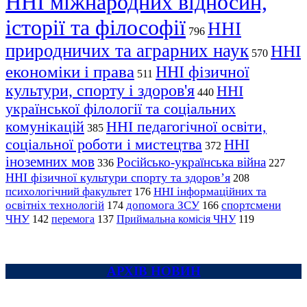
ННІ міжнародних відносин,
історії та філософії
ННІ
796
природничих та аграрних наук
ННІ
570
економіки і права
ННІ фізичної
511
культури, спорту і здоров'я
ННІ
440
української філології та соціальних
комунікацій
ННІ педагогічної освіти,
385
соціальної роботи і мистецтва
ННІ
372
іноземних мов
Російсько-українська війна
336
227
ННІ фізичної культури спорту та здоров’я
208
психологічний факультет
ННІ інформаційних та
176
освітніх технологій
допомога ЗСУ
спортсмени
174
166
ЧНУ
перемога
142
137
Приймальна комісія ЧНУ
119
АРХІВ НОВИН