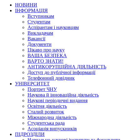
НОВИНИ
ІНФОРМАЦІЯ
Вступникам
Студентам
Аспірантам і науковцям
Викладачам
Вакансії
Документи
Цікаво про науку
ВАША БЕЗПЕКА
ВАРТО ЗНАТИ!
АНТИКОРУПЦІЙНА ДІЯЛЬНІСТЬ
Доступ до публічної інформації
Телефонний довідник
УНІВЕРСИТЕТ
Портрет ЧНУ
Наукова й інноваційна діяльність
Наукові періодичні видання
Освітня діяльність
Сталий розвиток
Міжнародна діяльність
Студентська рада
Асоціація випускників
ПІДРОЗДІЛИ
Навчально-наукові інститути та факультети