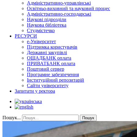
Адміністративно-управлінські
Освітньо-виховний та науковий процес
Адміністративно-господарські
Наукові підрозділи
Наукова бібліотека
Студмістечко
РЕСУРСИ
е-Університет
Підтримка користувачів
Державні закупівлі
ОЩАДБАНК оплата
ПРИВАТБАНК оплата
Поштовий сервер
Програмне забезпечення
Інституційний репозитарій
Сайти університету
Запитати у ректора
Пошук...
Пошук