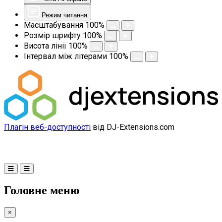
Режим читання
Масштабування
100
%
Розмір шрифту
100
%
Висота лінії
100
%
Інтервал між літерами
100
%
Плагін веб-доступності
від DJ-Extensions.com
Головне меню
×