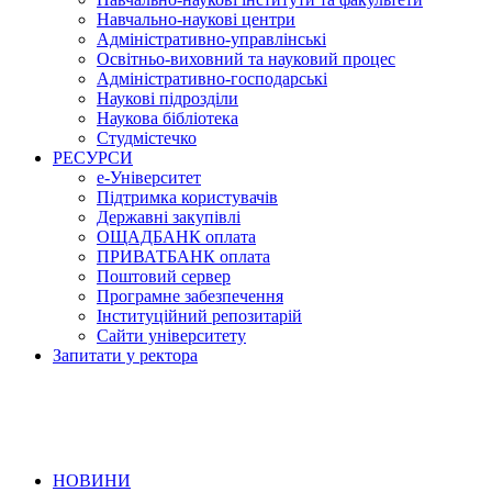
Навчально-наукові центри
Адміністративно-управлінські
Освітньо-виховний та науковий процес
Адміністративно-господарські
Наукові підрозділи
Наукова бібліотека
Студмістечко
РЕСУРСИ
е-Університет
Підтримка користувачів
Державні закупівлі
ОЩАДБАНК оплата
ПРИВАТБАНК оплата
Поштовий сервер
Програмне забезпечення
Інституційний репозитарій
Сайти університету
Запитати у ректора
НОВИНИ