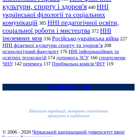
культури, спорту і здоров'я
ННІ
440
української філології та соціальних
комунікацій
ННІ педагогічної освіти,
385
соціальної роботи і мистецтва
ННІ
372
іноземних мов
Російсько-українська війна
336
227
ННІ фізичної культури спорту та здоров’я
208
психологічний факультет
ННІ інформаційних та
176
освітніх технологій
допомога ЗСУ
спортсмени
174
166
ЧНУ
перемога
142
137
Приймальна комісія ЧНУ
119
АРХІВ НОВИН
© 2006 - 2026
Черкаський національний університет імені