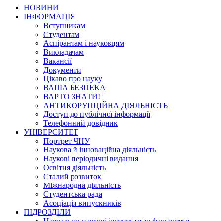
НОВИНИ
ІНФОРМАЦІЯ
Вступникам
Студентам
Аспірантам і науковцям
Викладачам
Вакансії
Документи
Цікаво про науку
ВАША БЕЗПЕКА
ВАРТО ЗНАТИ!
АНТИКОРУПЦІЙНА ДІЯЛЬНІСТЬ
Доступ до публічної інформації
Телефонний довідник
УНІВЕРСИТЕТ
Портрет ЧНУ
Наукова й інноваційна діяльність
Наукові періодичні видання
Освітня діяльність
Сталий розвиток
Міжнародна діяльність
Студентська рада
Асоціація випускників
ПІДРОЗДІЛИ
Навчально-наукові інститути та факультети