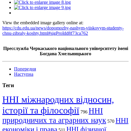
View the embedded image gallery online at:
https://cdu.edu.ua/news/dopomozhy-nashym-viiskovym-studenty-
chnu-zibraly-koshty.html#sigProIdd8f73ca762
Пресслужба Черкаського національного університету імені
Богдана Хмельницького
Попередня
Наступна
Теги
ННІ міжнародних відносин,
історії та філософії
ННІ
796
природничих та аграрних наук
ННІ
570
економіки і права
ННІ фізичної
511