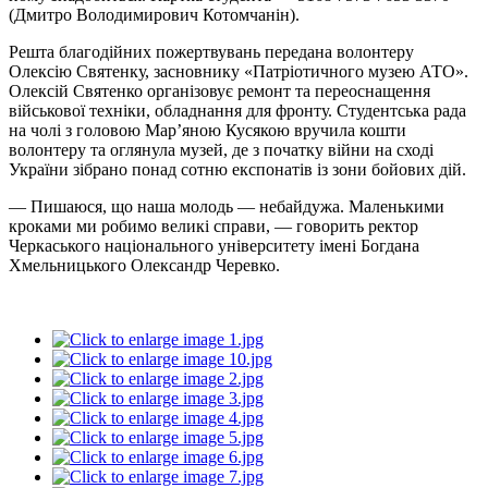
(Дмитро Володимирович Котомчанін).
Решта благодійних пожертвувань передана волонтеру
Олексію Святенку, засновнику «Патріотичного музею АТО».
Олексій Святенко організовує ремонт та переоснащення
військової техніки, обладнання для фронту. Студентська рада
на чолі з головою Мар’яною Кусякою вручила кошти
волонтеру та оглянула музей, де з початку війни на сході
України зібрано понад сотню експонатів із зони бойових дій.
— Пишаюся, що наша молодь — небайдужа. Маленькими
кроками ми робимо великі справи, — говорить ректор
Черкаського національного університету імені Богдана
Хмельницького Олександр Черевко.