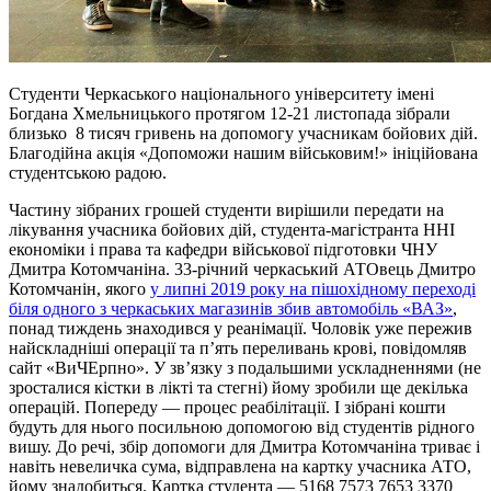
Студенти Черкаського національного університету імені
Богдана Хмельницького протягом 12-21 листопада зібрали
близько 8 тисяч гривень на допомогу учасникам бойових дій.
Благодійна акція «Допоможи нашим військовим!» ініційована
студентською радою.
Частину зібраних грошей студенти вирішили передати на
лікування учасника бойових дій, студента-магістранта ННІ
економіки і права та кафедри військової підготовки ЧНУ
Дмитра Котомчаніна. 33-річний черкаський АТОвець Дмитро
Котомчанін, якого
у липні 2019 року
на пішохідному переході
біля одного з черкаських магазинів збив автомобіль «ВАЗ»
,
понад тиждень знаходився у реанімації. Чоловік уже пережив
найскладніші операції та п’ять переливань крові, повідомляв
сайт «ВиЧЕрпно». У зв’язку з подальшими ускладненнями (не
зросталися кістки в лікті та стегні) йому зробили ще декілька
операцій. Попереду — процес реабілітації. І зібрані кошти
будуть для нього посильною допомогою від студентів рідного
вишу. До речі, збір допомоги для Дмитра Котомчаніна триває і
навіть невеличка сума, відправлена на картку учасника АТО,
йому знадобиться. Картка студента — 5168 7573 7653 3370