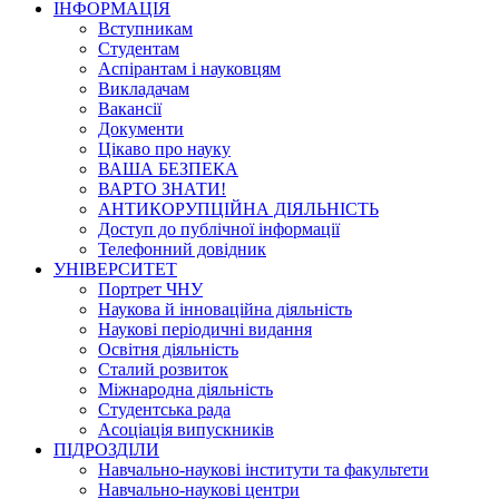
ІНФОРМАЦІЯ
Вступникам
Студентам
Аспірантам і науковцям
Викладачам
Вакансії
Документи
Цікаво про науку
ВАША БЕЗПЕКА
ВАРТО ЗНАТИ!
АНТИКОРУПЦІЙНА ДІЯЛЬНІСТЬ
Доступ до публічної інформації
Телефонний довідник
УНІВЕРСИТЕТ
Портрет ЧНУ
Наукова й інноваційна діяльність
Наукові періодичні видання
Освітня діяльність
Сталий розвиток
Міжнародна діяльність
Студентська рада
Асоціація випускників
ПІДРОЗДІЛИ
Навчально-наукові інститути та факультети
Навчально-наукові центри