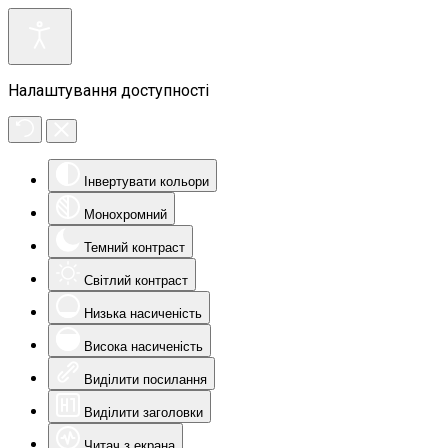
Налаштування доступності
Інвертувати кольори
Монохромний
Темний контраст
Світлий контраст
Низька насиченість
Висока насиченість
Виділити посилання
Виділити заголовки
Читач з екрана