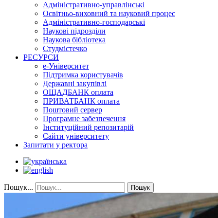
Адміністративно-управлінські
Освітньо-виховний та науковий процес
Адміністративно-господарські
Наукові підрозділи
Наукова бібліотека
Студмістечко
РЕСУРСИ
е-Університет
Підтримка користувачів
Державні закупівлі
ОЩАДБАНК оплата
ПРИВАТБАНК оплата
Поштовий сервер
Програмне забезпечення
Інституційний репозитарій
Сайти університету
Запитати у ректора
Пошук...
Пошук