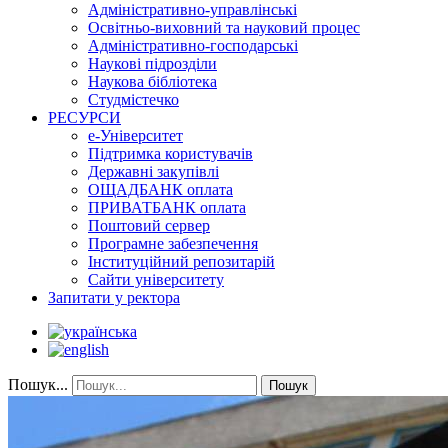
Адміністративно-управлінські
Освітньо-виховний та науковий процес
Адміністративно-господарські
Наукові підрозділи
Наукова бібліотека
Студмістечко
РЕСУРСИ
е-Університет
Підтримка користувачів
Державні закупівлі
ОЩАДБАНК оплата
ПРИВАТБАНК оплата
Поштовий сервер
Програмне забезпечення
Інституційний репозитарій
Сайти університету
Запитати у ректора
Пошук...
Пошук