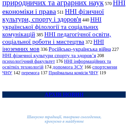
природничих та аграрних наук
ННІ
570
економіки і права
ННІ фізичної
511
культури, спорту і здоров'я
ННІ
440
української філології та соціальних
комунікацій
ННІ педагогічної освіти,
385
соціальної роботи і мистецтва
ННІ
372
іноземних мов
Російсько-українська війна
336
227
ННІ фізичної культури спорту та здоров’я
208
психологічний факультет
ННІ інформаційних та
176
освітніх технологій
допомога ЗСУ
спортсмени
174
166
ЧНУ
перемога
142
137
Приймальна комісія ЧНУ
119
АРХІВ НОВИН