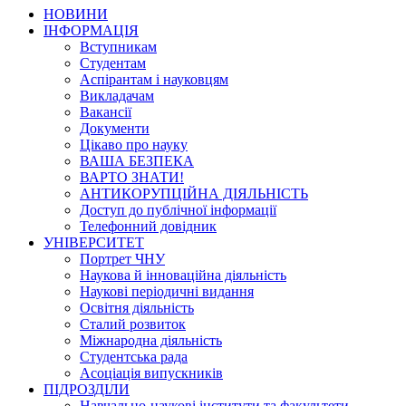
НОВИНИ
ІНФОРМАЦІЯ
Вступникам
Студентам
Аспірантам і науковцям
Викладачам
Вакансії
Документи
Цікаво про науку
ВАША БЕЗПЕКА
ВАРТО ЗНАТИ!
АНТИКОРУПЦІЙНА ДІЯЛЬНІСТЬ
Доступ до публічної інформації
Телефонний довідник
УНІВЕРСИТЕТ
Портрет ЧНУ
Наукова й інноваційна діяльність
Наукові періодичні видання
Освітня діяльність
Сталий розвиток
Міжнародна діяльність
Студентська рада
Асоціація випускників
ПІДРОЗДІЛИ
Навчально-наукові інститути та факультети