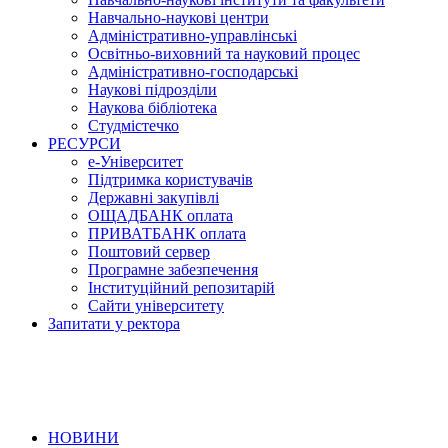
Навчально-наукові центри
Адміністративно-управлінські
Освітньо-виховний та науковий процес
Адміністративно-господарські
Наукові підрозділи
Наукова бібліотека
Студмістечко
РЕСУРСИ
е-Університет
Підтримка користувачів
Державні закупівлі
ОЩАДБАНК оплата
ПРИВАТБАНК оплата
Поштовий сервер
Програмне забезпечення
Інституційний репозитарій
Сайти університету
Запитати у ректора
НОВИНИ