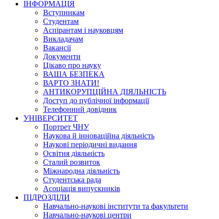
ІНФОРМАЦІЯ
Вступникам
Студентам
Аспірантам і науковцям
Викладачам
Вакансії
Документи
Цікаво про науку
ВАША БЕЗПЕКА
ВАРТО ЗНАТИ!
АНТИКОРУПЦІЙНА ДІЯЛЬНІСТЬ
Доступ до публічної інформації
Телефонний довідник
УНІВЕРСИТЕТ
Портрет ЧНУ
Наукова й інноваційна діяльність
Наукові періодичні видання
Освітня діяльність
Сталий розвиток
Міжнародна діяльність
Студентська рада
Асоціація випускників
ПІДРОЗДІЛИ
Навчально-наукові інститути та факультети
Навчально-наукові центри