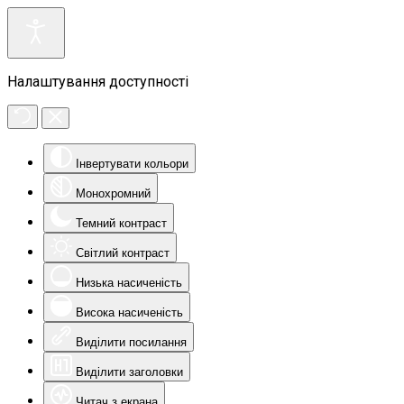
Налаштування доступності
Інвертувати кольори
Монохромний
Темний контраст
Світлий контраст
Низька насиченість
Висока насиченість
Виділити посилання
Виділити заголовки
Читач з екрана