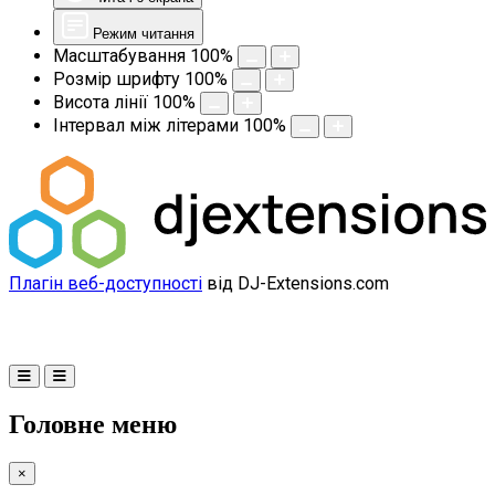
Режим читання
Масштабування
100
%
Розмір шрифту
100
%
Висота лінії
100
%
Інтервал між літерами
100
%
Плагін веб-доступності
від DJ-Extensions.com
Головне меню
×