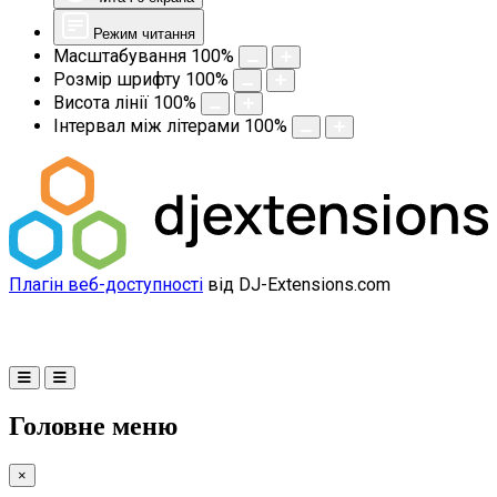
Режим читання
Масштабування
100
%
Розмір шрифту
100
%
Висота лінії
100
%
Інтервал між літерами
100
%
Плагін веб-доступності
від DJ-Extensions.com
Головне меню
×