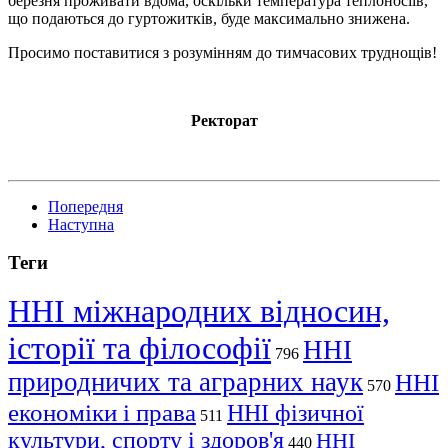
березня проживати вдома, оскільки температура теплоносіїв,
що подаються до гуртожитків, буде максимально знижена.
Просимо поставитися з розумінням до тимчасових труднощів!
Ректорат
Попередня
Наступна
Теги
ННІ міжнародних відносин,
історії та філософії
ННІ
796
природничих та аграрних наук
ННІ
570
економіки і права
ННІ фізичної
511
культури, спорту і здоров'я
ННІ
440