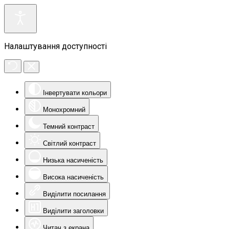
Налаштування доступності
Інвертувати кольори
Монохромний
Темний контраст
Світлий контраст
Низька насиченість
Висока насиченість
Виділити посилання
Виділити заголовки
Читач з екрана