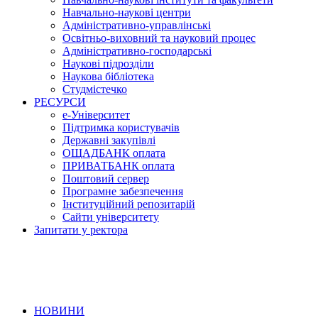
Навчально-наукові центри
Адміністративно-управлінські
Освітньо-виховний та науковий процес
Адміністративно-господарські
Наукові підрозділи
Наукова бібліотека
Студмістечко
РЕСУРСИ
е-Університет
Підтримка користувачів
Державні закупівлі
ОЩАДБАНК оплата
ПРИВАТБАНК оплата
Поштовий сервер
Програмне забезпечення
Інституційний репозитарій
Сайти університету
Запитати у ректора
НОВИНИ