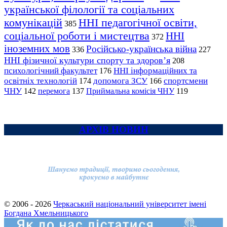
української філології та соціальних
комунікацій
ННІ педагогічної освіти,
385
соціальної роботи і мистецтва
ННІ
372
іноземних мов
Російсько-українська війна
336
227
ННІ фізичної культури спорту та здоров’я
208
психологічний факультет
ННІ інформаційних та
176
освітніх технологій
допомога ЗСУ
спортсмени
174
166
ЧНУ
перемога
142
137
Приймальна комісія ЧНУ
119
АРХІВ НОВИН
© 2006 - 2026
Черкаський національний університет імені
Богдана Хмельницького