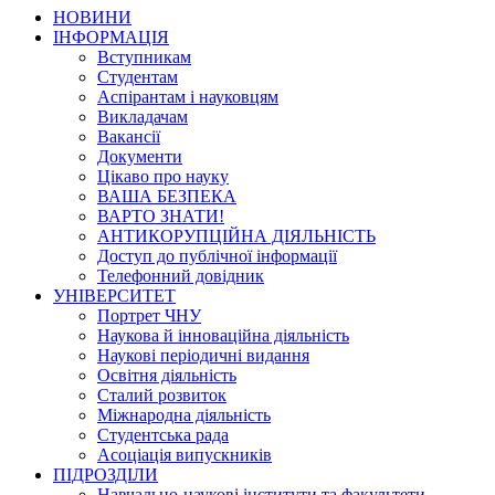
НОВИНИ
ІНФОРМАЦІЯ
Вступникам
Студентам
Аспірантам і науковцям
Викладачам
Вакансії
Документи
Цікаво про науку
ВАША БЕЗПЕКА
ВАРТО ЗНАТИ!
АНТИКОРУПЦІЙНА ДІЯЛЬНІСТЬ
Доступ до публічної інформації
Телефонний довідник
УНІВЕРСИТЕТ
Портрет ЧНУ
Наукова й інноваційна діяльність
Наукові періодичні видання
Освітня діяльність
Сталий розвиток
Міжнародна діяльність
Студентська рада
Асоціація випускників
ПІДРОЗДІЛИ
Навчально-наукові інститути та факультети