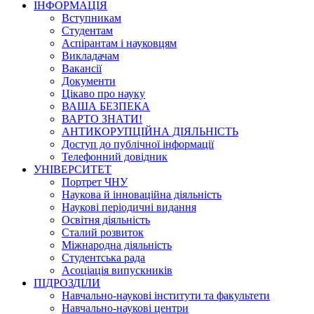
ІНФОРМАЦІЯ
Вступникам
Студентам
Аспірантам і науковцям
Викладачам
Вакансії
Документи
Цікаво про науку
ВАША БЕЗПЕКА
ВАРТО ЗНАТИ!
АНТИКОРУПЦІЙНА ДІЯЛЬНІСТЬ
Доступ до публічної інформації
Телефонний довідник
УНІВЕРСИТЕТ
Портрет ЧНУ
Наукова й інноваційна діяльність
Наукові періодичні видання
Освітня діяльність
Сталий розвиток
Міжнародна діяльність
Студентська рада
Асоціація випускників
ПІДРОЗДІЛИ
Навчально-наукові інститути та факультети
Навчально-наукові центри