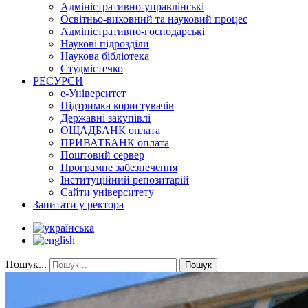
Адміністративно-управлінські
Освітньо-виховний та науковий процес
Адміністративно-господарські
Наукові підрозділи
Наукова бібліотека
Студмістечко
РЕСУРСИ
е-Університет
Підтримка користувачів
Державні закупівлі
ОЩАДБАНК оплата
ПРИВАТБАНК оплата
Поштовий сервер
Програмне забезпечення
Інституційний репозитарій
Сайти університету
Запитати у ректора
Пошук...
Пошук