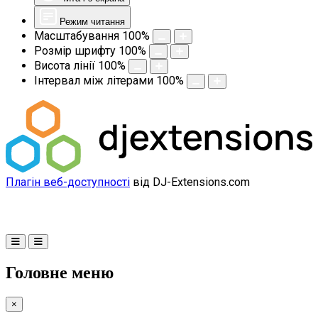
Режим читання
Масштабування
100
%
Розмір шрифту
100
%
Висота лінії
100
%
Інтервал між літерами
100
%
Плагін веб-доступності
від DJ-Extensions.com
Головне меню
×