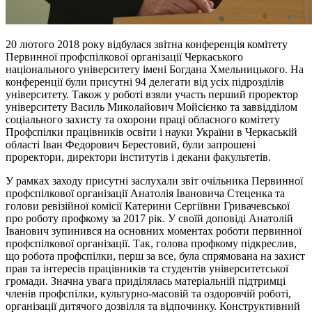
20 лютого 2018 року відбулася звітна конференція комітету
Первинної профспілкової організації Черкаського
національного університету імені Богдана Хмельницького. На
конференції були присутні 94 делегати від усіх підрозділів
університету. Також у роботі взяли участь перший проректор
університету Василь Миколайович Мойсієнко та заввідділом
соціального захисту та охорони праці обласного комітету
Профспілки працівників освіти і науки України в Черкаській
області Іван Федорович Берестовий, були запрошені
проректори, директори інститутів і декани факультетів.
У рамках заходу присутні заслухали звіт очільника Первинної
профспілкової організації Анатолія Івановича Стеценка та
голови ревізійної комісії Катерини Сергіївни Гривачевської
про роботу профкому за 2017 рік. У своїй доповіді Анатолій
Іванович зупинився на основних моментах роботи первинної
профспілкової організації. Так, голова профкому підкреслив,
що робота профспілки, перш за все, була спрямована на захист
прав та інтересів працівників та студентів університетської
громади. Значна увага приділялась матеріальній підтримці
членів профспілки, культурно-масовій та оздоровчій роботі,
організації дитячого дозвілля та відпочинку. Конструктивний