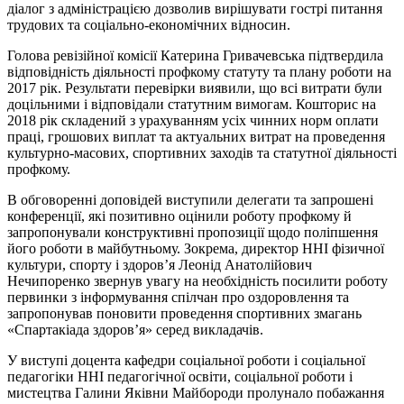
діалог з адміністрацією дозволив вирішувати гострі питання
трудових та соціально-економічних відносин.
Голова ревізійної комісії Катерина Гривачевська підтвердила
відповідність діяльності профкому статуту та плану роботи на
2017 рік. Результати перевірки виявили, що всі витрати були
доцільними і відповідали статутним вимогам. Кошторис на
2018 рік складений з урахуванням усіх чинних норм оплати
праці, грошових виплат та актуальних витрат на проведення
культурно-масових, спортивних заходів та статутної діяльності
профкому.
В обговоренні доповідей виступили делегати та запрошені
конференції, які позитивно оцінили роботу профкому й
запропонували конструктивні пропозиції щодо поліпшення
його роботи в майбутньому. Зокрема, директор ННІ фізичної
культури, спорту і здоров’я Леонід Анатолійович
Нечипоренко звернув увагу на необхідність посилити роботу
первинки з інформування спілчан про оздоровлення та
запропонував поновити проведення спортивних змагань
«Спартакіада здоров’я» серед викладачів.
У виступі доцента кафедри соціальної роботи і соціальної
педагогіки ННІ педагогічної освіти, соціальної роботи і
мистецтва Галини Яківни Майбороди пролунало побажання