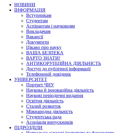
НОВИНИ
ІНФОРМАЦІЯ
Вступникам
Студентам
Аспірантам і науковцям
Викладачам
Вакансії
Документи
Цікаво про науку
ВАША БЕЗПЕКА
ВАРТО ЗНАТИ!
АНТИКОРУПЦІЙНА ДІЯЛЬНІСТЬ
Доступ до публічної інформації
Телефонний довідник
УНІВЕРСИТЕТ
Портрет ЧНУ
Наукова й інноваційна діяльність
Наукові періодичні видання
Освітня діяльність
Сталий розвиток
Міжнародна діяльність
Студентська рада
Асоціація випускників
ПІДРОЗДІЛИ
Навчально-наукові інститути та факультети