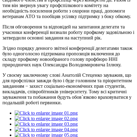
тим він звернув увагу профспілкового комітету на
необхідність посилення роботи з охорони праці, допомоги
ветеранам АТО та пообіцяв усіляку підтримку з боку обкому.
Після обговорення та відповідей на запитання делегати та
учасники конференції визнали роботу профкому задовільною і
затвердили основні завдання на наступний рік.
Згідно порядку денного звітної конференції делегатами також
було одноголосно підтримана пропозиція включення до
складу профкому новообраного голову профбюро ННІ
природничих наук Олександра Володимировича Іллюху.
У своєму заключному слові Анатолій Стеценко зауважив, що
для профспілки завжди було і буде головним та пріоритетним
завданням − захист соціально-економічних прав студентів,
викладачів, співробітників університету. Тому всі критичні
зауваження та побажання будуть обов`язково враховуватися у
подальшій роботі первинки.