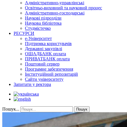
Адміністративно-управлінські
Освітньо-виховний та науковий процес
Адміністративно-господарські
Наукові підрозділи
Наукова бібліотека
Студмістечко
РЕСУРСИ
е-Університет
Підтримка користувачів
Державні закупівлі
ОЩАДБАНК оплата
ПРИВАТБАНК оплата
Поштовий сервер
Програмне забезпечення
Інституційний репозитарій
Сайти університету
Запитати у ректора
Пошук...
Пошук