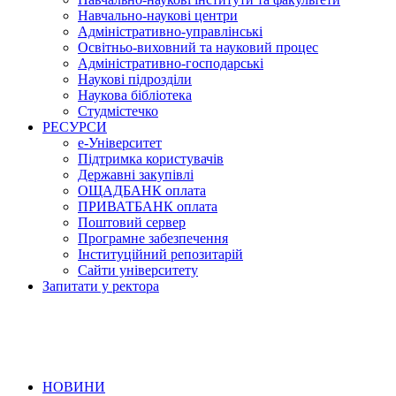
Навчально-наукові центри
Адміністративно-управлінські
Освітньо-виховний та науковий процес
Адміністративно-господарські
Наукові підрозділи
Наукова бібліотека
Студмістечко
РЕСУРСИ
е-Університет
Підтримка користувачів
Державні закупівлі
ОЩАДБАНК оплата
ПРИВАТБАНК оплата
Поштовий сервер
Програмне забезпечення
Інституційний репозитарій
Сайти університету
Запитати у ректора
НОВИНИ