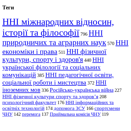
Теги
ННІ міжнародних відносин,
історії та філософії
ННІ
796
природничих та аграрних наук
ННІ
570
економіки і права
ННІ фізичної
511
культури, спорту і здоров'я
ННІ
440
української філології та соціальних
комунікацій
ННІ педагогічної освіти,
385
соціальної роботи і мистецтва
ННІ
372
іноземних мов
Російсько-українська війна
336
227
ННІ фізичної культури спорту та здоров’я
208
психологічний факультет
ННІ інформаційних та
176
освітніх технологій
допомога ЗСУ
спортсмени
174
166
ЧНУ
перемога
142
137
Приймальна комісія ЧНУ
119