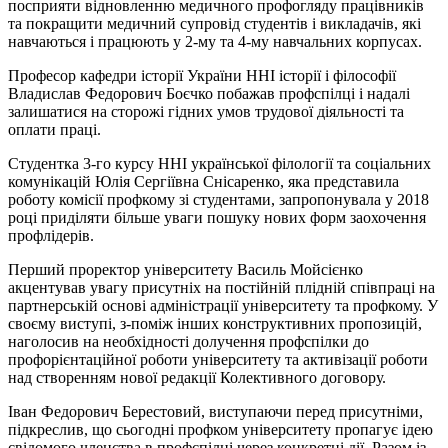
посприяти відновленню медичного профогляду працівників
та покращити медичний супровід студентів і викладачів, які
навчаються і працюють у 2-му та 4-му навчальних корпусах.
Професор кафедри історії України ННІ історії і філософії
Владислав Федорович Боєчко побажав профспілці і надалі
залишатися на сторожі гідних умов трудової діяльності та
оплати праці.
Студентка 3-го курсу ННІ української філології та соціальних
комунікацій Юлія Сергіївна Снісаренко, яка представила
роботу комісії профкому зі студентами, запропонувала у 2018
році приділяти більше уваги пошуку нових форм заохочення
профлідерів.
Перший проректор університету Василь Мойсієнко
акцентував увагу присутніх на постійній плідній співпраці на
партнерській основі адміністрації університету та профкому. У
своєму виступі, з-поміж інших конструктивних пропозицій,
наголосив на необхідності долучення профспілки до
профорієнтаційної роботи університету та активізації роботи
над створенням нової редакції Колективного договору.
Іван Федорович Берестовий, виступаючи перед присутніми,
підкреслив, що сьогодні профком університету пропагує ідею
свідомого членства в профспілці через конкретні дії. Разом із