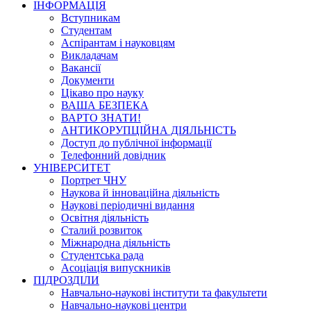
ІНФОРМАЦІЯ
Вступникам
Студентам
Аспірантам і науковцям
Викладачам
Вакансії
Документи
Цікаво про науку
ВАША БЕЗПЕКА
ВАРТО ЗНАТИ!
АНТИКОРУПЦІЙНА ДІЯЛЬНІСТЬ
Доступ до публічної інформації
Телефонний довідник
УНІВЕРСИТЕТ
Портрет ЧНУ
Наукова й інноваційна діяльність
Наукові періодичні видання
Освітня діяльність
Сталий розвиток
Міжнародна діяльність
Студентська рада
Асоціація випускників
ПІДРОЗДІЛИ
Навчально-наукові інститути та факультети
Навчально-наукові центри