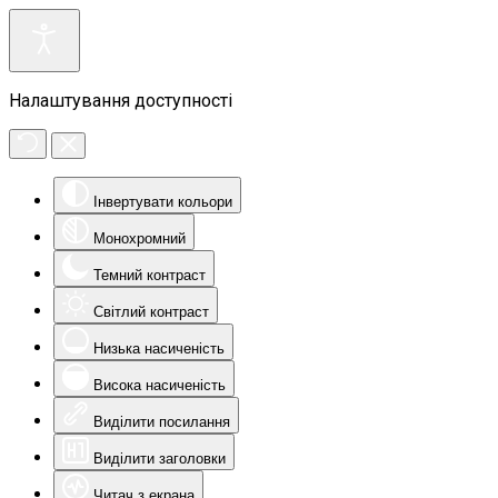
Налаштування доступності
Інвертувати кольори
Монохромний
Темний контраст
Світлий контраст
Низька насиченість
Висока насиченість
Виділити посилання
Виділити заголовки
Читач з екрана