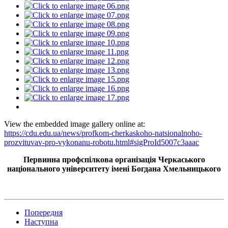
View the embedded image gallery online at:
https://cdu.edu.ua/news/profkom-cherkaskoho-natsionalnoho-
prozvituvav-pro-vykonanu-robotu.html#sigProId5007c3aaac
Первинна профспілкова організація Черкаського
національного університету імені Богдана Хмельницького
Попередня
Наступна