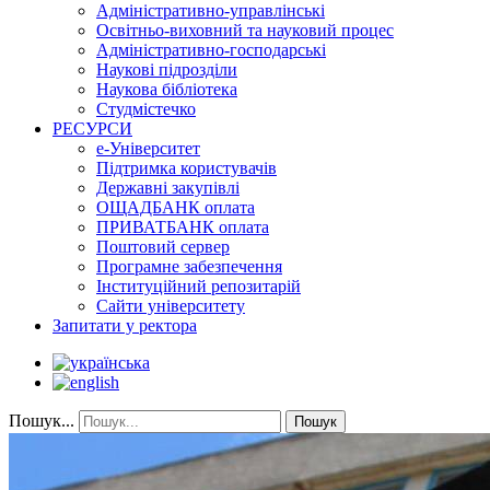
Адміністративно-управлінські
Освітньо-виховний та науковий процес
Адміністративно-господарські
Наукові підрозділи
Наукова бібліотека
Студмістечко
РЕСУРСИ
е-Університет
Підтримка користувачів
Державні закупівлі
ОЩАДБАНК оплата
ПРИВАТБАНК оплата
Поштовий сервер
Програмне забезпечення
Інституційний репозитарій
Сайти університету
Запитати у ректора
Пошук...
Пошук