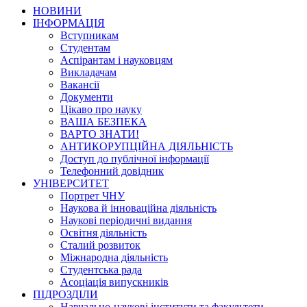
НОВИНИ
ІНФОРМАЦІЯ
Вступникам
Студентам
Аспірантам і науковцям
Викладачам
Вакансії
Документи
Цікаво про науку
ВАША БЕЗПЕКА
ВАРТО ЗНАТИ!
АНТИКОРУПЦІЙНА ДІЯЛЬНІСТЬ
Доступ до публічної інформації
Телефонний довідник
УНІВЕРСИТЕТ
Портрет ЧНУ
Наукова й інноваційна діяльність
Наукові періодичні видання
Освітня діяльність
Сталий розвиток
Міжнародна діяльність
Студентська рада
Асоціація випускників
ПІДРОЗДІЛИ
Навчально-наукові інститути та факультети