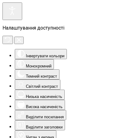
Налаштування доступності
Інвертувати кольори
Монохромний
Темний контраст
Світлий контраст
Низька насиченість
Висока насиченість
Виділити посилання
Виділити заголовки
Читач з екрана