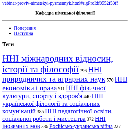
vebinar-proviv-nimetskyi-pysmennyk.html#sigProIdf8552f53ff
Кафедра німецької філології
Попередня
Наступна
Теги
ННІ міжнародних відносин,
історії та філософії
ННІ
796
природничих та аграрних наук
ННІ
570
економіки і права
ННІ фізичної
511
культури, спорту і здоров'я
ННІ
440
української філології та соціальних
комунікацій
ННІ педагогічної освіти,
385
соціальної роботи і мистецтва
ННІ
372
іноземних мов
Російсько-українська війна
336
227