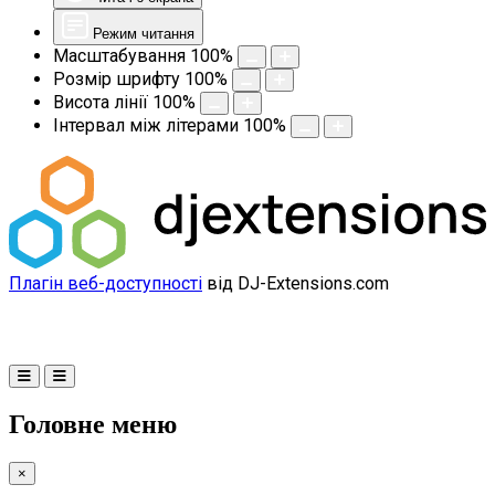
Режим читання
Масштабування
100
%
Розмір шрифту
100
%
Висота лінії
100
%
Інтервал між літерами
100
%
Плагін веб-доступності
від DJ-Extensions.com
Головне меню
×