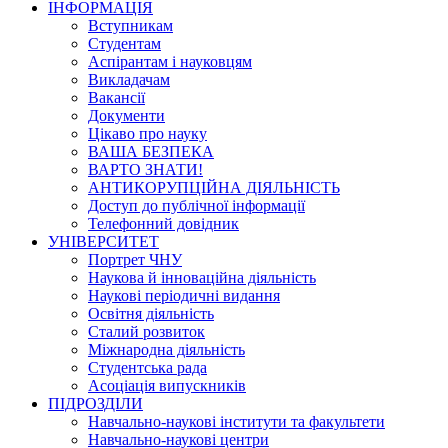
ІНФОРМАЦІЯ
Вступникам
Студентам
Аспірантам і науковцям
Викладачам
Вакансії
Документи
Цікаво про науку
ВАША БЕЗПЕКА
ВАРТО ЗНАТИ!
АНТИКОРУПЦІЙНА ДІЯЛЬНІСТЬ
Доступ до публічної інформації
Телефонний довідник
УНІВЕРСИТЕТ
Портрет ЧНУ
Наукова й інноваційна діяльність
Наукові періодичні видання
Освітня діяльність
Сталий розвиток
Міжнародна діяльність
Студентська рада
Асоціація випускників
ПІДРОЗДІЛИ
Навчально-наукові інститути та факультети
Навчально-наукові центри