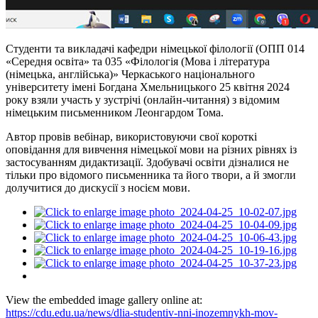
Студенти та викладачі кафедри німецької філології (ОПП 014
«Середня освіта» та 035 «Філологія (Мова і література
(німецька, англійська)» Черкаського національного
університету імені Богдана Хмельницького 25 квітня 2024
року взяли участь у зустрічі (онлайн-читання) з відомим
німецьким письменником Леонгардом Тома.
Автор провів вебінар, використовуючи свої короткі
оповідання для вивчення німецької мови на різних рівнях із
застосуванням дидактизації. Здобувачі освіти дізналися не
тільки про відомого письменника та його твори, а й змогли
долучитися до дискусії з носієм мови.
View the embedded image gallery online at:
https://cdu.edu.ua/news/dlia-studentiv-nni-inozemnykh-mov-