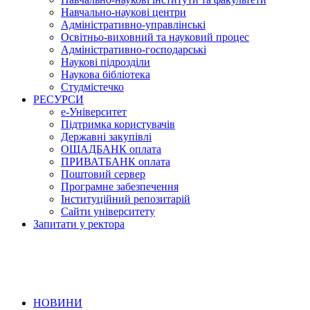
Навчально-наукові центри
Адміністративно-управлінські
Освітньо-виховний та науковий процес
Адміністративно-господарські
Наукові підрозділи
Наукова бібліотека
Студмістечко
РЕСУРСИ
е-Університет
Підтримка користувачів
Державні закупівлі
ОЩАДБАНК оплата
ПРИВАТБАНК оплата
Поштовий сервер
Програмне забезпечення
Інституційний репозитарій
Сайти університету
Запитати у ректора
НОВИНИ