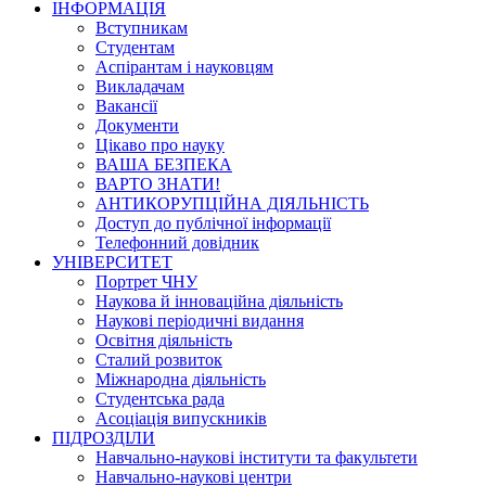
ІНФОРМАЦІЯ
Вступникам
Студентам
Аспірантам і науковцям
Викладачам
Вакансії
Документи
Цікаво про науку
ВАША БЕЗПЕКА
ВАРТО ЗНАТИ!
АНТИКОРУПЦІЙНА ДІЯЛЬНІСТЬ
Доступ до публічної інформації
Телефонний довідник
УНІВЕРСИТЕТ
Портрет ЧНУ
Наукова й інноваційна діяльність
Наукові періодичні видання
Освітня діяльність
Сталий розвиток
Міжнародна діяльність
Студентська рада
Асоціація випускників
ПІДРОЗДІЛИ
Навчально-наукові інститути та факультети
Навчально-наукові центри