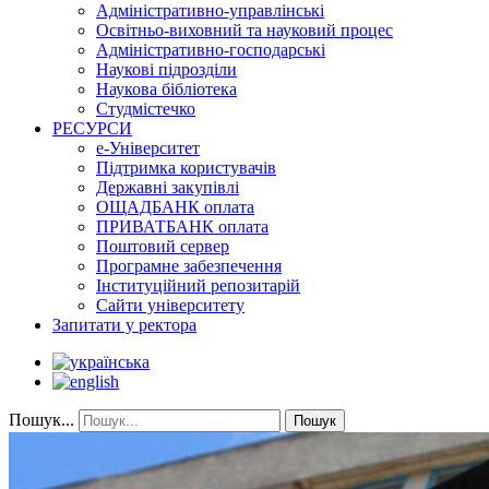
Адміністративно-управлінські
Освітньо-виховний та науковий процес
Адміністративно-господарські
Наукові підрозділи
Наукова бібліотека
Студмістечко
РЕСУРСИ
е-Університет
Підтримка користувачів
Державні закупівлі
ОЩАДБАНК оплата
ПРИВАТБАНК оплата
Поштовий сервер
Програмне забезпечення
Інституційний репозитарій
Сайти університету
Запитати у ректора
Пошук...
Пошук