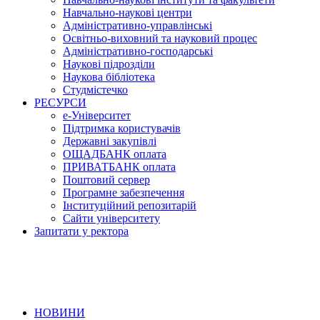
Навчально-наукові центри
Адміністративно-управлінські
Освітньо-виховний та науковий процес
Адміністративно-господарські
Наукові підрозділи
Наукова бібліотека
Студмістечко
РЕСУРСИ
е-Університет
Підтримка користувачів
Державні закупівлі
ОЩАДБАНК оплата
ПРИВАТБАНК оплата
Поштовий сервер
Програмне забезпечення
Інституційний репозитарій
Сайти університету
Запитати у ректора
НОВИНИ