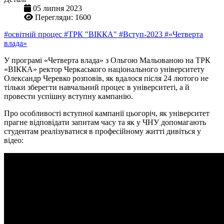
05 липня 2023
Перегляди: 1600
#освітній процес
#ТРК "ВІККА"
#Вступ-2023
#«Четверта
влада»
У програмі «Четверта влада» з Ольгою Мальованою на ТРК
«ВІККА» ректор Черкаського національного університету
Олександр Черевко розповів, як вдалося після 24 лютого не
тільки зберегти навчальний процес в університеті, а й
провести успішну вступну кампанію.
Про особливості вступної кампанії цьогоріч, як університет
прагне відповідати запитам часу та як у ЧНУ допомагають
студентам реалізуватися в професійному житті дивіться у
відео: