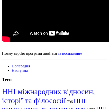
Повну версію програми дивіться
за посиланням
Попередня
Наступна
Теги
ННІ міжнародних відносин,
історії та філософії
ННІ
796
природничих та аграрних наук
ННІ