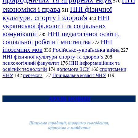
570
економіки і права
ННІ фізичної
511
культури, спорту і здоров'я
ННІ
440
української філології та соціальних
комунікацій
ННІ педагогічної освіти,
385
соціальної роботи і мистецтва
ННІ
372
іноземних мов
Російсько-українська війна
336
227
ННІ фізичної культури спорту та здоров’я
208
психологічний факультет
ННІ інформаційних та
176
освітніх технологій
допомога ЗСУ
спортсмени
174
166
ЧНУ
перемога
142
137
Приймальна комісія ЧНУ
119
АРХІВ НОВИН