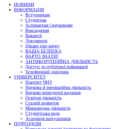
НОВИНИ
ІНФОРМАЦІЯ
Вступникам
Студентам
Аспірантам і науковцям
Викладачам
Вакансії
Документи
Цікаво про науку
ВАША БЕЗПЕКА
ВАРТО ЗНАТИ!
АНТИКОРУПЦІЙНА ДІЯЛЬНІСТЬ
Доступ до публічної інформації
Телефонний довідник
УНІВЕРСИТЕТ
Портрет ЧНУ
Наукова й інноваційна діяльність
Наукові періодичні видання
Освітня діяльність
Сталий розвиток
Міжнародна діяльність
Студентська рада
Асоціація випускників
ПІДРОЗДІЛИ
Навчально-наукові інститути та факультети