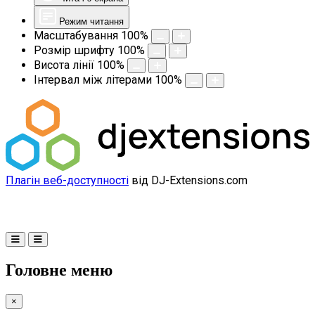
Режим читання
Масштабування
100
%
Розмір шрифту
100
%
Висота лінії
100
%
Інтервал між літерами
100
%
Плагін веб-доступності
від DJ-Extensions.com
Головне меню
×