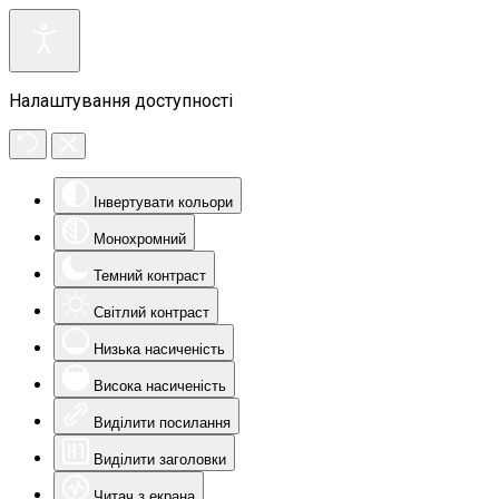
Налаштування доступності
Інвертувати кольори
Монохромний
Темний контраст
Світлий контраст
Низька насиченість
Висока насиченість
Виділити посилання
Виділити заголовки
Читач з екрана