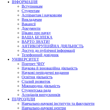
ІНФОРМАЦІЯ
Вступникам
Студентам
Аспірантам і науковцям
Викладачам
Вакансії
Документи
Цікаво про науку
ВАША БЕЗПЕКА
ВАРТО ЗНАТИ!
АНТИКОРУПЦІЙНА ДІЯЛЬНІСТЬ
Доступ до публічної інформації
Телефонний довідник
УНІВЕРСИТЕТ
Портрет ЧНУ
Наукова й інноваційна діяльність
Наукові періодичні видання
Освітня діяльність
Сталий розвиток
Міжнародна діяльність
Студентська рада
Асоціація випускників
ПІДРОЗДІЛИ
Навчально-наукові інститути та факультети
Навчально-наукові центри