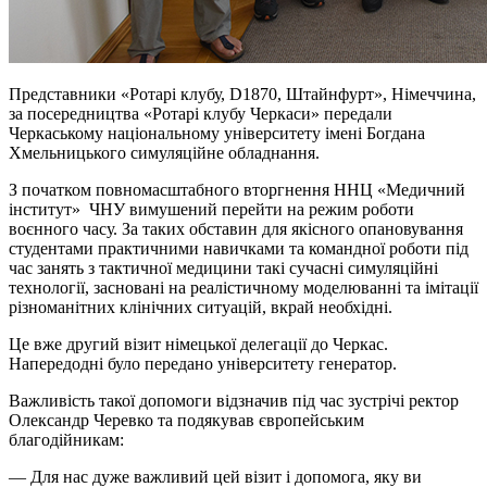
Представники «Ротарі клубу, D1870, Штайнфурт», Німеччина,
за посередництва «Ротарі клубу Черкаси» передали
Черкаському національному університету імені Богдана
Хмельницького симуляційне обладнання.
З початком повномасштабного вторгнення ННЦ «Медичний
інститут» ЧНУ вимушений перейти на режим роботи
воєнного часу. За таких обставин для якісного опановування
студентами практичними навичками та командної роботи під
час занять з тактичної медицини такі сучасні симуляційні
технології, засновані на реалістичному моделюванні та імітації
різноманітних клінічних ситуацій, вкрай необхідні.
Це вже другий візит німецької делегації до Черкас.
Напередодні було передано університету генератор.
Важливість такої допомоги відзначив під час зустрічі ректор
Олександр Черевко та подякував європейським
благодійникам:
— Для нас дуже важливий цей візит і допомога, яку ви