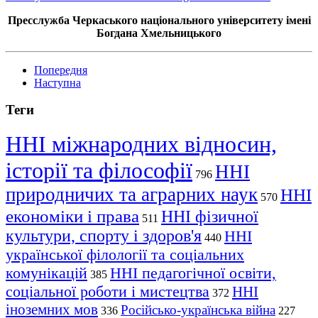
Пресслужба Черкаського національного університету імені
Богдана Хмельницького
Попередня
Наступна
Теги
ННІ міжнародних відносин,
історії та філософії
ННІ
796
природничих та аграрних наук
ННІ
570
економіки і права
ННІ фізичної
511
культури, спорту і здоров'я
ННІ
440
української філології та соціальних
комунікацій
ННІ педагогічної освіти,
385
соціальної роботи і мистецтва
ННІ
372
іноземних мов
Російсько-українська війна
336
227