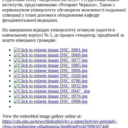
інститутів, представниками «Ротаракт Черкаси». Також з
керівництвом університету обговорили можливості подальшої
співпраці у плані допомоги обладнанням кафедрі
фундаментальної медицини.
На завершення відвідин університету оглянули укриття в
навчальному корпусі № 1, де працює генератор, придбаний за
кошти німецьких громадян.
View the embedded image gallery online at:
https://cdu.edu.ua/news/blahodiinyky-z-nimechchyny-peredaly-
chnu-symuliatsiine-obladnannia.html#sigProId789b5074d6