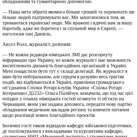
обладнанням та гуманітарною допомогою.
— Наша мета зібрати якомога більше грошей та переконати ще
більше людей підтримувати вас. Ми захоплюємося тим, як
тримаються українські люди. Ми вражені і вдячні вам за вашу
боротьбу, адже ви боретеся і за спільний мир в Європі, —
наголосив пан Даніель.
Аксел Ролл, журналіст, розповів:
— Не кожна редакція німецьких ЗМІ дає розгорнуту
інформацію про Україну, не кожен журналіст має можливість
висвітлювати діяльність благодійних організацій в Україні.
Мені пощастило бути тут у складі делегації. Як журналіст я
маю бути нейтральним, але серцем я розумію весь трагізм
подій, які відбуваються в Україні, правління громадського
об’єднання Спілки Ротарі клубів України «Спілка Ротарі
Інтернешнл Д2232» Ольга Палійчук зазначила, що під час цієї
поїздки у планах німецьких гостей оглянути ті об’єкти на
Черкащині, яким уже надана допомога, передати нову партію
обладнання медичним закладам регіону та вивчити питання
щодо реалізації нових благодійних проєктів.
Іноземні гості також відвідали кафедру військової підготовки,
де поспілкувалися з викладачами та курсантами кафедри,
студентами ННЦ «Медичний інститут» і студентами інших