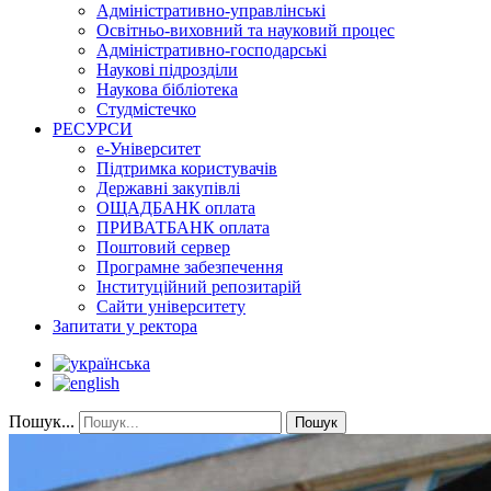
Адміністративно-управлінські
Освітньо-виховний та науковий процес
Адміністративно-господарські
Наукові підрозділи
Наукова бібліотека
Студмістечко
РЕСУРСИ
е-Університет
Підтримка користувачів
Державні закупівлі
ОЩАДБАНК оплата
ПРИВАТБАНК оплата
Поштовий сервер
Програмне забезпечення
Інституційний репозитарій
Сайти університету
Запитати у ректора
Пошук...
Пошук