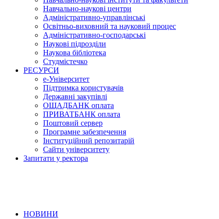
Навчально-наукові центри
Адміністративно-управлінські
Освітньо-виховний та науковий процес
Адміністративно-господарські
Наукові підрозділи
Наукова бібліотека
Студмістечко
РЕСУРСИ
е-Університет
Підтримка користувачів
Державні закупівлі
ОЩАДБАНК оплата
ПРИВАТБАНК оплата
Поштовий сервер
Програмне забезпечення
Інституційний репозитарій
Сайти університету
Запитати у ректора
НОВИНИ