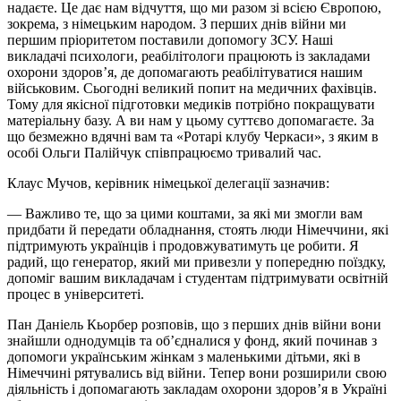
надаєте. Це дає нам відчуття, що ми разом зі всією Європою,
зокрема, з німецьким народом. З перших днів війни ми
першим пріоритетом поставили допомогу ЗСУ. Наші
викладачі психологи, реабілітологи працюють із закладами
охорони здоров’я, де допомагають реабілітуватися нашим
військовим. Сьогодні великий попит на медичних фахівців.
Тому для якісної підготовки медиків потрібно покращувати
матеріальну базу. А ви нам у цьому суттєво допомагаєте. За
що безмежно вдячні вам та «Ротарі клубу Черкаси», з яким в
особі Ольги Палійчук співпрацюємо тривалий час.
Клаус Мучов, керівник німецької делегації зазначив:
— Важливо те, що за цими коштами, за які ми змогли вам
придбати й передати обладнання, стоять люди Німеччини, які
підтримують українців і продовжуватимуть це робити. Я
радий, що генератор, який ми привезли у попередню поїздку,
допоміг вашим викладачам і студентам підтримувати освітній
процес в університеті.
Пан Даніель Кьорбер розповів, що з перших днів війни вони
знайшли однодумців та об’єдналися у фонд, який починав з
допомоги українським жінкам з маленькими дітьми, які в
Німеччині рятувались від війни. Тепер вони розширили свою
діяльність і допомагають закладам охорони здоров’я в Україні