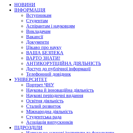
НОВИНИ
ІНФОРМАЦІЯ
Вступникам
Студентам
Аспірантам і науковцям
Викладачам
Вакансії
Документи
Цікаво про науку
ВАША БЕЗПЕКА
ВАРТО ЗНАТИ!
АНТИКОРУПЦІЙНА ДІЯЛЬНІСТЬ
Доступ до публічної інформації
Телефонний довідник
УНІВЕРСИТЕТ
Портрет ЧНУ
Наукова й інноваційна діяльність
Наукові періодичні видання
Освітня діяльність
Сталий розвиток
Міжнародна діяльність
Студентська рада
Асоціація випускників
ПІДРОЗДІЛИ
Навчально-наукові інститути та факультети