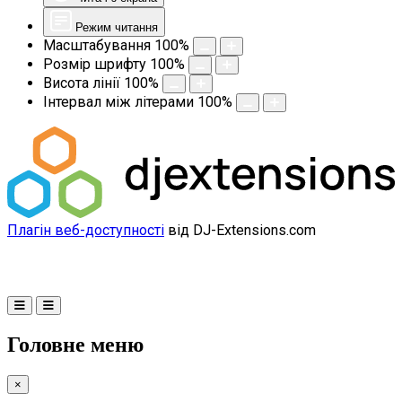
Режим читання
Масштабування
100
%
Розмір шрифту
100
%
Висота лінії
100
%
Інтервал між літерами
100
%
Плагін веб-доступності
від DJ-Extensions.com
Головне меню
×