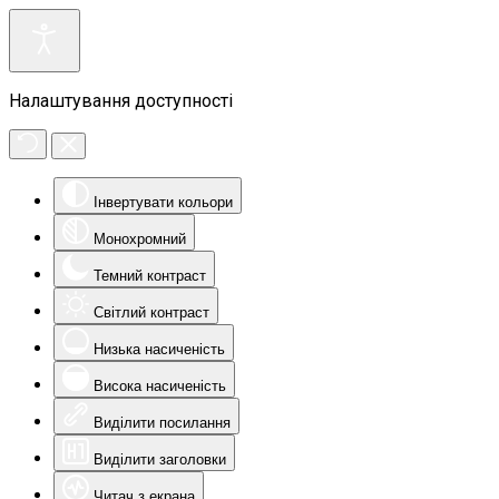
Налаштування доступності
Інвертувати кольори
Монохромний
Темний контраст
Світлий контраст
Низька насиченість
Висока насиченість
Виділити посилання
Виділити заголовки
Читач з екрана