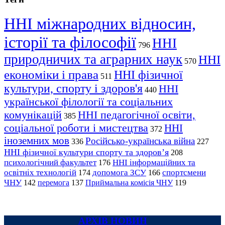
ННІ міжнародних відносин,
історії та філософії
ННІ
796
природничих та аграрних наук
ННІ
570
економіки і права
ННІ фізичної
511
культури, спорту і здоров'я
ННІ
440
української філології та соціальних
комунікацій
ННІ педагогічної освіти,
385
соціальної роботи і мистецтва
ННІ
372
іноземних мов
Російсько-українська війна
336
227
ННІ фізичної культури спорту та здоров’я
208
психологічний факультет
ННІ інформаційних та
176
освітніх технологій
допомога ЗСУ
спортсмени
174
166
ЧНУ
перемога
142
137
Приймальна комісія ЧНУ
119
АРХІВ НОВИН