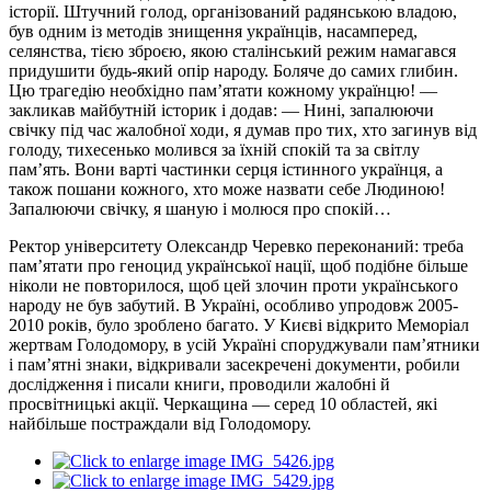
історії. Штучний голод, організований радянською владою,
був одним із методів знищення українців, насамперед,
селянства, тією зброєю, якою сталінський режим намагався
придушити будь-який опір народу. Боляче до самих глибин.
Цю трагедію необхідно пам’ятати кожному українцю! —
закликав майбутній історик і додав: — Нині, запалюючи
свічку під час жалобної ходи, я думав про тих, хто загинув від
голоду, тихесенько молився за їхній спокій та за світлу
пам’ять. Вони варті частинки серця істинного українця, а
також пошани кожного, хто може назвати себе Людиною!
Запалюючи свічку, я шаную і молюся про спокій…
Ректор університету Олександр Черевко переконаний: треба
пам’ятати про геноцид української нації, щоб подібне більше
ніколи не повторилося, щоб цей злочин проти українського
народу не був забутий. В Україні, особливо упродовж 2005-
2010 років, було зроблено багато. У Києві відкрито Меморіал
жертвам Голодомору, в усій Україні споруджували пам’ятники
і пам’ятні знаки, відкривали засекречені документи, робили
дослідження і писали книги, проводили жалобні й
просвітницькі акції. Черкащина — серед 10 областей, які
найбільше постраждали від Голодомору.