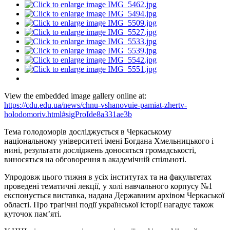
View the embedded image gallery online at:
https://cdu.edu.ua/news/chnu-vshanovuie-pamiat-zhertv-
holodomoriv.html#sigProIde8a331ae3b
Тема голодоморів досліджується в Черкаському
національному університеті імені Богдана Хмельницького і
нині, результати досліджень доносяться громадськості,
виносяться на обговорення в академічній спільноті.
Упродовж цього тижня в усіх інститутах та на факультетах
проведені тематичні лекції, у холі навчального корпусу №1
експонується виставка, надана Державним архівом Черкаської
області. Про трагічні події української історії нагадує також
куточок пам’яті.