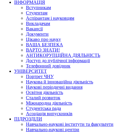
ІНФОРМАЦІЯ
Вступникам
Студентам
Аспірантам і науковцям
Викладачам
Вакансії
Документи
Цікаво про науку
ВАША БЕЗПЕКА
ВАРТО ЗНАТИ!
АНТИКОРУПЦІЙНА ДІЯЛЬНІСТЬ
Доступ до публічної інформації
Телефонний довідник
УНІВЕРСИТЕТ
Портрет ЧНУ
Наукова й інноваційна діяльність
Наукові періодичні видання
Освітня діяльність
Сталий розвиток
Міжнародна діяльність
Студентська рада
Асоціація випускників
ПІДРОЗДІЛИ
Навчально-наукові інститути та факультети
Навчально-наукові центри