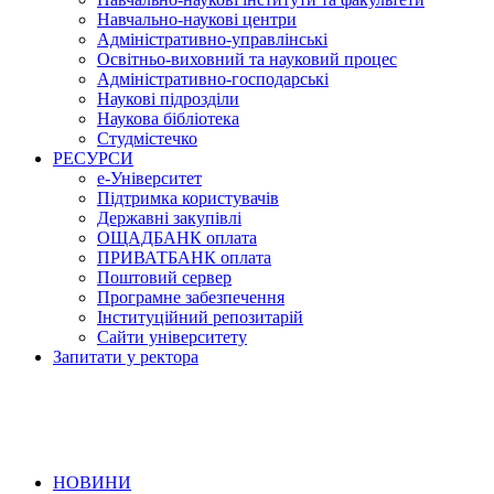
Навчально-наукові центри
Адміністративно-управлінські
Освітньо-виховний та науковий процес
Адміністративно-господарські
Наукові підрозділи
Наукова бібліотека
Студмістечко
РЕСУРСИ
е-Університет
Підтримка користувачів
Державні закупівлі
ОЩАДБАНК оплата
ПРИВАТБАНК оплата
Поштовий сервер
Програмне забезпечення
Інституційний репозитарій
Сайти університету
Запитати у ректора
НОВИНИ