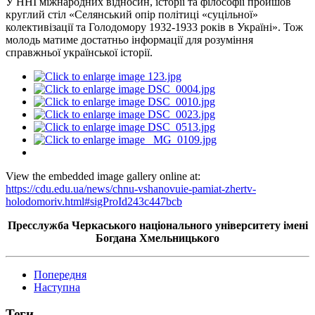
У ННІ міжнародних відносин, історії та філософії пройшов
круглий стіл «Селянський опір політиці «суцільної»
колективізації та Голодомору 1932-1933 років в Україні». Тож
молодь матиме достатньо інформації для розуміння
справжньої української історії.
View the embedded image gallery online at:
https://cdu.edu.ua/news/chnu-vshanovuie-pamiat-zhertv-
holodomoriv.html#sigProId243c447bcb
Пресслужба Черкаського національного університету імені
Богдана Хмельницького
Попередня
Наступна
Теги