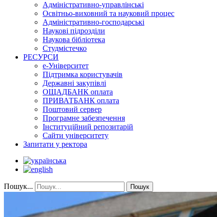
Адміністративно-управлінські
Освітньо-виховний та науковий процес
Адміністративно-господарські
Наукові підрозділи
Наукова бібліотека
Студмістечко
РЕСУРСИ
е-Університет
Підтримка користувачів
Державні закупівлі
ОЩАДБАНК оплата
ПРИВАТБАНК оплата
Поштовий сервер
Програмне забезпечення
Інституційний репозитарій
Сайти університету
Запитати у ректора
Пошук...
Пошук