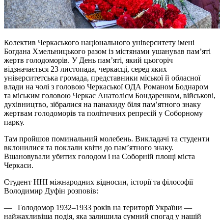
Колектив Черкаського національного університету імені
Богдана Хмельницького разом із містянами ушанував пам’яті
жертв голодоморів. У День пам’яті, який цьогоріч
відзначається 23 листопада, черкасці, серед яких
університетська громада, представники міської й обласної
влади на чолі з головою Черкаської ОДА Романом Боднаром
та міським головою Черкас Анатолієм Бондаренком, військові,
духівництво, зібралися на панахиду біля пам’ятного знаку
жертвам голодоморів та політичних репресій у Соборному
парку.
Там пройшов поминальний молебень. Викладачі та студенти
вклонилися та поклали квіти до пам’ятного знаку.
Вшановували убитих голодом і на Соборній площі міста
Черкаси.
Студент ННІ міжнародних відносин, історії та філософії
Володимир Дуфін розповів:
— Голодомор 1932–1933 років на території України —
найжахливіша подія, яка залишила сумний спогад у нашій