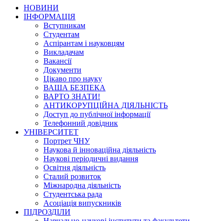
НОВИНИ
ІНФОРМАЦІЯ
Вступникам
Студентам
Аспірантам і науковцям
Викладачам
Вакансії
Документи
Цікаво про науку
ВАША БЕЗПЕКА
ВАРТО ЗНАТИ!
АНТИКОРУПЦІЙНА ДІЯЛЬНІСТЬ
Доступ до публічної інформації
Телефонний довідник
УНІВЕРСИТЕТ
Портрет ЧНУ
Наукова й інноваційна діяльність
Наукові періодичні видання
Освітня діяльність
Сталий розвиток
Міжнародна діяльність
Студентська рада
Асоціація випускників
ПІДРОЗДІЛИ
Навчально-наукові інститути та факультети