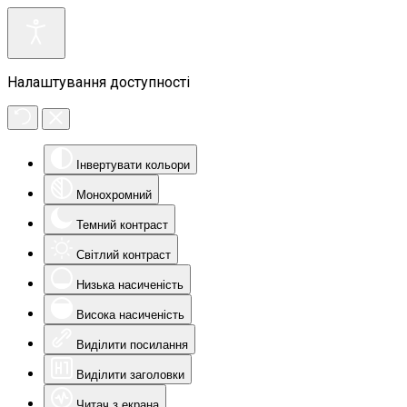
Налаштування доступності
Інвертувати кольори
Монохромний
Темний контраст
Світлий контраст
Низька насиченість
Висока насиченість
Виділити посилання
Виділити заголовки
Читач з екрана