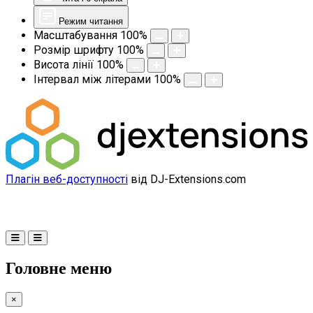
Режим читання
Масштабування
100
%
Розмір шрифту
100
%
Висота лінії
100
%
Інтервал між літерами
100
%
Плагін веб-доступності
від DJ-Extensions.com
Головне меню
×