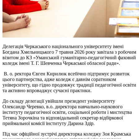
Делегація Черкаського національного університету імені
Богдана Хмельницького 7 травня 2026 року завітала з робочим
візитом до КЗ «Уманський гуманітарно-педагогічний фаховий
коледж імені Т. Г. Шевченка Черкаської обласної ради».
В. о. ректора Євген Кирилюк всебічно підтримує розвиток
цього партнерства, адже коледж є давнім соратником
університету, що гідно продовжує традиції педагогічної освіти
та активно впроваджує сучасні практики.
До складу делегації увійшли президент університету
Олександр Черевко, в.о. директора навчально-наукового
інституту педагогічної освіти, соціальної роботи і мистецтва
Тетяна Зорочкіна та відповідальний секретар відбіркової
приймальної комісії інституту Дарина Здір.
Під час офіційної зустрічі директорка коледжу Зоя Крамська