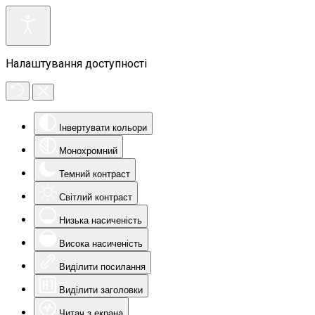
Налаштування доступності
Інвертувати кольори
Монохромний
Темний контраст
Світлий контраст
Низька насиченість
Висока насиченість
Виділити посилання
Виділити заголовки
Читач з екрана