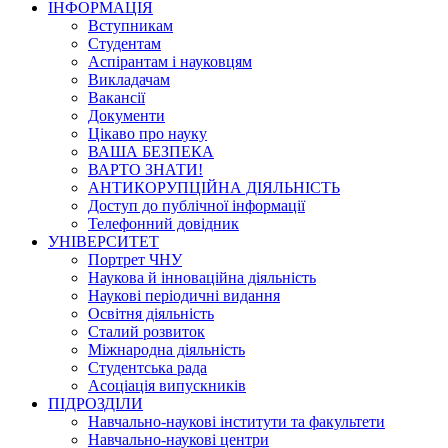
ІНФОРМАЦІЯ
Вступникам
Студентам
Аспірантам і науковцям
Викладачам
Вакансії
Документи
Цікаво про науку
ВАША БЕЗПЕКА
ВАРТО ЗНАТИ!
АНТИКОРУПЦІЙНА ДІЯЛЬНІСТЬ
Доступ до публічної інформації
Телефонний довідник
УНІВЕРСИТЕТ
Портрет ЧНУ
Наукова й інноваційна діяльність
Наукові періодичні видання
Освітня діяльність
Сталий розвиток
Міжнародна діяльність
Студентська рада
Асоціація випускників
ПІДРОЗДІЛИ
Навчально-наукові інститути та факультети
Навчально-наукові центри