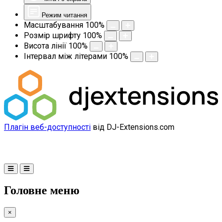
Режим читання
Масштабування
100
%
Розмір шрифту
100
%
Висота лінії
100
%
Інтервал між літерами
100
%
Плагін веб-доступності
від DJ-Extensions.com
Головне меню
×