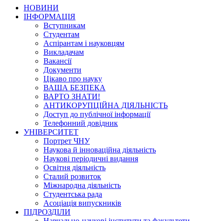
НОВИНИ
ІНФОРМАЦІЯ
Вступникам
Студентам
Аспірантам і науковцям
Викладачам
Вакансії
Документи
Цікаво про науку
ВАША БЕЗПЕКА
ВАРТО ЗНАТИ!
АНТИКОРУПЦІЙНА ДІЯЛЬНІСТЬ
Доступ до публічної інформації
Телефонний довідник
УНІВЕРСИТЕТ
Портрет ЧНУ
Наукова й інноваційна діяльність
Наукові періодичні видання
Освітня діяльність
Сталий розвиток
Міжнародна діяльність
Студентська рада
Асоціація випускників
ПІДРОЗДІЛИ
Навчально-наукові інститути та факультети