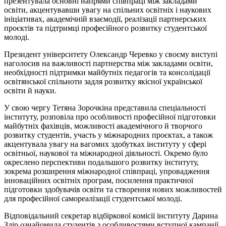
презентувала основні напрями співпраці між закладами
освіти, акцентувавши увагу на спільних освітніх і наукових
ініціативах, академічній взаємодії, реалізації партнерських
проєктів та підтримці професійного розвитку студентської
молоді.
Президент університету Олександр Черевко у своєму виступі
наголосив на важливості партнерства між закладами освіти,
необхідності підтримки майбутніх педагогів та консолідації
освітянської спільноти задля розвитку якісної української
освіти й науки.
У свою чергу Тетяна Зорочкіна представила спеціальності
інституту, розповіла про особливості професійної підготовки
майбутніх фахівців, можливості академічного й творчого
розвитку студентів, участь у міжнародних проєктах, а також
акцентувала увагу на вагомих здобутках інституту у сфері
освітньої, наукової та міжнародної діяльності. Окремо було
окреслено перспективи подальшого розвитку інституту,
зокрема розширення міжнародної співпраці, упровадження
інноваційних освітніх програм, посилення практичної
підготовки здобувачів освіти та створення нових можливостей
для професійної самореалізації студентської молоді.
Відповідальний секретар відбіркової комісії інституту Дарина
Здір ознайомила студентів з особливостями вступної кампанії