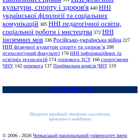
культури, спорту і здоров'я
ННІ
440
української філології та соціальних
комунікацій
ННІ педагогічної освіти,
385
соціальної роботи і мистецтва
ННІ
372
іноземних мов
Російсько-українська війна
336
227
ННІ фізичної культури спорту та здоров’я
208
психологічний факультет
ННІ інформаційних та
176
освітніх технологій
допомога ЗСУ
спортсмени
174
166
ЧНУ
перемога
142
137
Приймальна комісія ЧНУ
119
АРХІВ НОВИН
© 2006 - 2026
Черкаський національний університет імені