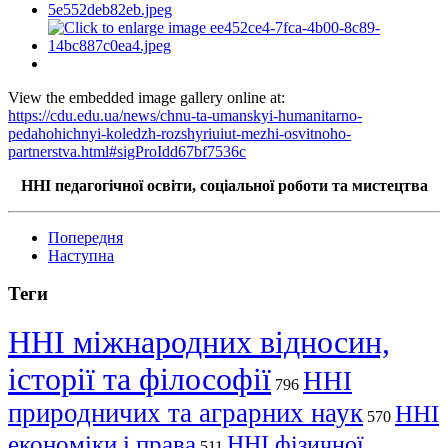
View the embedded image gallery online at:
https://cdu.edu.ua/news/chnu-ta-umanskyi-humanitarno-
pedahohichnyi-koledzh-rozshyriuiut-mezhi-osvitnoho-
partnerstva.html#sigProIdd67bf7536c
ННІ педагогічної освіти, соціальної роботи та мистецтва
Попередня
Наступна
Теги
ННІ міжнародних відносин,
історії та філософії
ННІ
796
природничих та аграрних наук
ННІ
570
економіки і права
ННІ фізичної
511