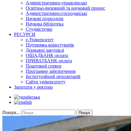
Адміністративно-управлінські
Освітньо-виховний та науковий процес
Адміністративно-господарські
Наукові підрозділи
Наукова бібліотека
Студмістечко
РЕСУРСИ
е-Університет
Підтримка користувачів
Державні закупівлі
ОЩАДБАНК оплата
ПРИВАТБАНК оплата
Поштовий сервер
Програмне забезпечення
Інституційний репозитарій
Сайти університету
Запитати у ректора
Пошук...
Пошук