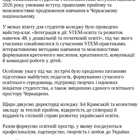
2026 року, умовами вступу, правилами прийому та
можливостями продовження навчання в Черкаському
національному.
У межах візиту для студентів коледжу було проведено
майстер-клас «Інтеграція в дії: STEM-освіта та розвиток
навичок 4К у дошкільній та початковій освіті», під час якого
учасники ознайомилися із сучасними STEM-практиками,
інтерактивними методами навчання та можливостями
формування критичного мислення, креативності, комунікації
й командної роботи у дітей.
Особливу увагу під час зустрічі було приділено питанням
підготовки майбутніх педагогів, формуванню сучасного
освітнього середовища, підтримці творчих і наукових
ініціатив студентства, а також зміцненню єдиного освітнього
простору Черкащини.
Щиро дякуємо директорці коледжу Зої Крамській та колективу
закладу за теплий прийом, відкритість до співпраці й
відданість спільній справі розвитку української освіти.
Разом формуємо освітній простір, у якому поєднуються
професіоналізм, партнерство, творчість і любов до України.