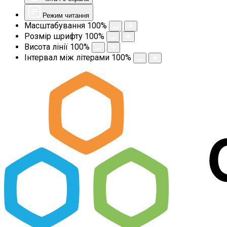
Режим читання
Масштабування
100
%
Розмір шрифту
100
%
Висота лінії
100
%
Інтервал між літерами
100
%