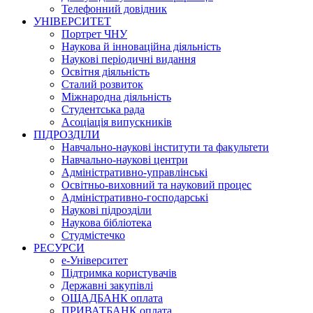
Телефонний довідник
УНІВЕРСИТЕТ
Портрет ЧНУ
Наукова й інноваційна діяльність
Наукові періодичні видання
Освітня діяльність
Сталий розвиток
Міжнародна діяльність
Студентська рада
Асоціація випускників
ПІДРОЗДІЛИ
Навчально-наукові інститути та факультети
Навчально-наукові центри
Адміністративно-управлінські
Освітньо-виховний та науковий процес
Адміністративно-господарські
Наукові підрозділи
Наукова бібліотека
Студмістечко
РЕСУРСИ
е-Університет
Підтримка користувачів
Державні закупівлі
ОЩАДБАНК оплата
ПРИВАТБАНК оплата