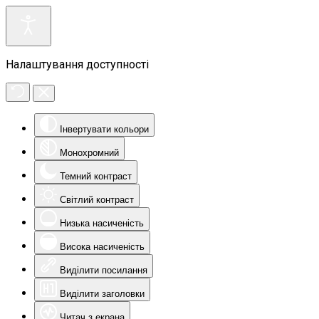
Налаштування доступності
Інвертувати кольори
Монохромний
Темний контраст
Світлий контраст
Низька насиченість
Висока насиченість
Виділити посилання
Виділити заголовки
Читач з екрана