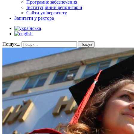
Програмне забезпечення
Інституційний репозитарій
Сайти університету
Запитати у ректора
Пошук...
Пошук