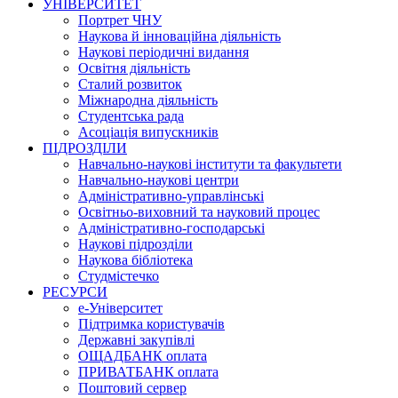
УНІВЕРСИТЕТ
Портрет ЧНУ
Наукова й інноваційна діяльність
Наукові періодичні видання
Освітня діяльність
Сталий розвиток
Міжнародна діяльність
Студентська рада
Асоціація випускників
ПІДРОЗДІЛИ
Навчально-наукові інститути та факультети
Навчально-наукові центри
Адміністративно-управлінські
Освітньо-виховний та науковий процес
Адміністративно-господарські
Наукові підрозділи
Наукова бібліотека
Студмістечко
РЕСУРСИ
е-Університет
Підтримка користувачів
Державні закупівлі
ОЩАДБАНК оплата
ПРИВАТБАНК оплата
Поштовий сервер