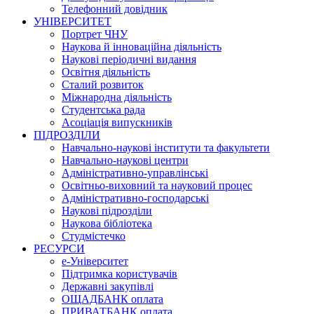
Телефонний довідник
УНІВЕРСИТЕТ
Портрет ЧНУ
Наукова й інноваційна діяльність
Наукові періодичні видання
Освітня діяльність
Сталий розвиток
Міжнародна діяльність
Студентська рада
Асоціація випускників
ПІДРОЗДІЛИ
Навчально-наукові інститути та факультети
Навчально-наукові центри
Адміністративно-управлінські
Освітньо-виховний та науковий процес
Адміністративно-господарські
Наукові підрозділи
Наукова бібліотека
Студмістечко
РЕСУРСИ
е-Університет
Підтримка користувачів
Державні закупівлі
ОЩАДБАНК оплата
ПРИВАТБАНК оплата