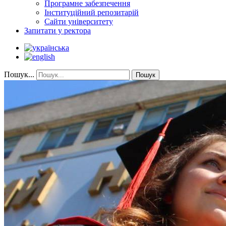
Програмне забезпечення
Інституційний репозитарій
Сайти університету
Запитати у ректора
Пошук...
Пошук