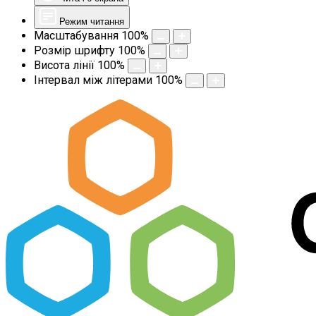
Режим читання
Масштабування
100
%
Розмір шрифту
100
%
Висота лінії
100
%
Інтервал між літерами
100
%