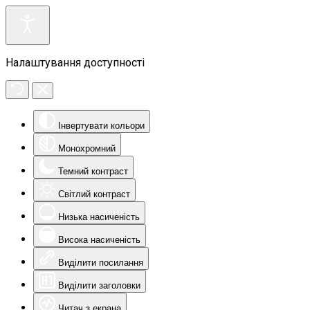
Налаштування доступності
Інвертувати кольори
Монохромний
Темний контраст
Світлий контраст
Низька насиченість
Висока насиченість
Виділити посилання
Виділити заголовки
Читач з екрана