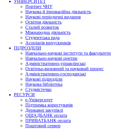
УНІВЕРСИТЕТ
Портрет ЧНУ
Наукова й інноваційна діяльність
Наукові періодичні видання
Освітня діяльність
Сталий розвиток
Міжнародна діяльність
Студентська рада
Асоціація випускників
ПІДРОЗДІЛИ
Навчально-наукові інститути та факультети
Навчально-наукові центри
Адміністративно-управлінські
Освітньо-виховний та науковий процес
Адміністративно-господарські
Наукові підрозділи
Наукова бібліотека
Студмістечко
РЕСУРСИ
е-Університет
Підтримка користувачів
Державні закупівлі
ОЩАДБАНК оплата
ПРИВАТБАНК оплата
Поштовий сервер