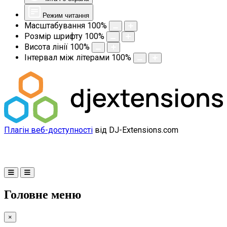
Режим читання
Масштабування
100
%
Розмір шрифту
100
%
Висота лінії
100
%
Інтервал між літерами
100
%
Плагін веб-доступності
від DJ-Extensions.com
Головне меню
×