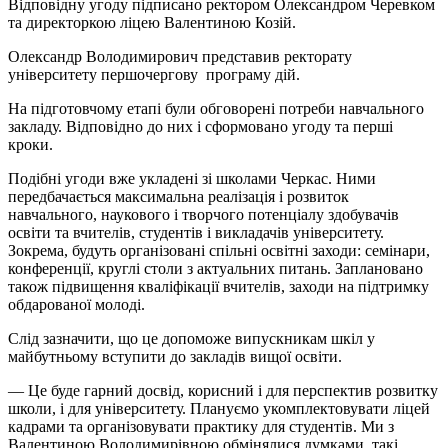
Відповідну угоду підписано ректором Олександром Черевком
та директоркою ліцею Валентиною Козій.
Олександр Володимирович представив ректорату
університету першочергову програму дій.
На підготовчому етапі були обговорені потреби навчального
закладу. Відповідно до них і сформовано угоду та перші
кроки.
Подібні угоди вже укладені зі школами Черкас. Ними
передбачається максимальна реалізація і розвиток
навчального, наукового і творчого потенціалу здобувачів
освіти та вчителів, студентів і викладачів університету.
Зокрема, будуть організовані спільні освітні заходи: семінари,
конференції, круглі столи з актуальних питань. Заплановано
також підвищення кваліфікації вчителів, заходи на підтримку
обдарованої молоді.
Слід зазначити, що це допоможе випускникам шкіл у
майбутньому вступити до закладів вищої освіти.
— Це буде гарний досвід, корисний і для перспектив розвитку
школи, і для університету. Плануємо укомплектовувати ліцей
кадрами та організовувати практику для студентів. Ми з
Валентиною Володимирівною обмінялися думками, такі