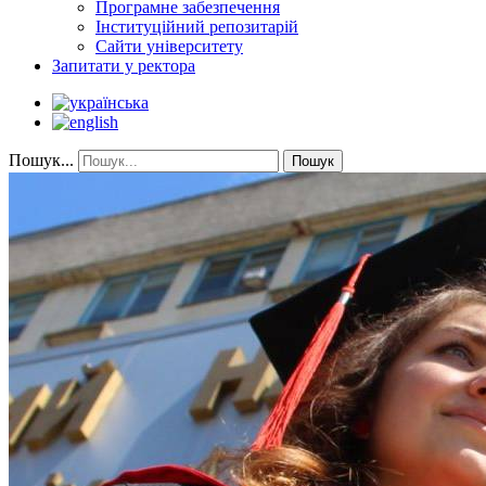
Програмне забезпечення
Інституційний репозитарій
Сайти університету
Запитати у ректора
Пошук...
Пошук