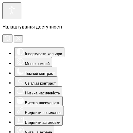
Налаштування доступності
Інвертувати кольори
Монохромний
Темний контраст
Світлий контраст
Низька насиченість
Висока насиченість
Виділити посилання
Виділити заголовки
Читач з екрана