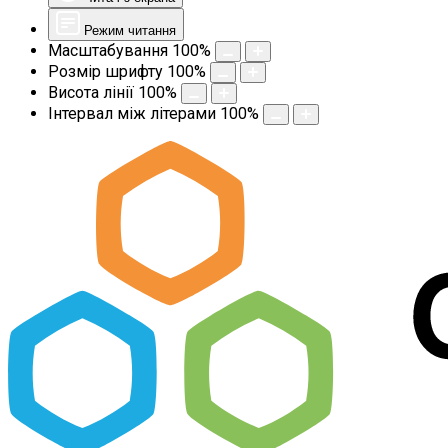
Режим читання
Масштабування
100
%
Розмір шрифту
100
%
Висота лінії
100
%
Інтервал між літерами
100
%