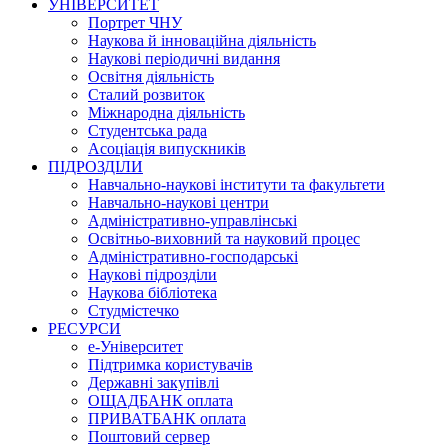
УНІВЕРСИТЕТ
Портрет ЧНУ
Наукова й інноваційна діяльність
Наукові періодичні видання
Освітня діяльність
Сталий розвиток
Міжнародна діяльність
Студентська рада
Асоціація випускників
ПІДРОЗДІЛИ
Навчально-наукові інститути та факультети
Навчально-наукові центри
Адміністративно-управлінські
Освітньо-виховний та науковий процес
Адміністративно-господарські
Наукові підрозділи
Наукова бібліотека
Студмістечко
РЕСУРСИ
е-Університет
Підтримка користувачів
Державні закупівлі
ОЩАДБАНК оплата
ПРИВАТБАНК оплата
Поштовий сервер