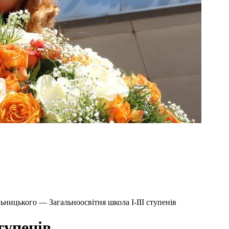
ьницького — Загальноосвітня школа І-ІІІ ступенів
тупенів