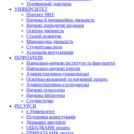
Телефонний довідник
УНІВЕРСИТЕТ
Портрет ЧНУ
Наукова й інноваційна діяльність
Наукові періодичні видання
Освітня діяльність
Сталий розвиток
Міжнародна діяльність
Студентська рада
Асоціація випускників
ПІДРОЗДІЛИ
Навчально-наукові інститути та факультети
Навчально-наукові центри
Адміністративно-управлінські
Освітньо-виховний та науковий процес
Адміністративно-господарські
Наукові підрозділи
Наукова бібліотека
Студмістечко
РЕСУРСИ
е-Університет
Підтримка користувачів
Державні закупівлі
ОЩАДБАНК оплата
ПРИВАТБАНК оплата