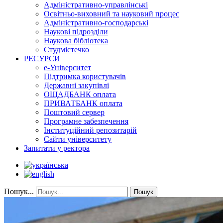
Адміністративно-управлінські
Освітньо-виховний та науковий процес
Адміністративно-господарські
Наукові підрозділи
Наукова бібліотека
Студмістечко
РЕСУРСИ
е-Університет
Підтримка користувачів
Державні закупівлі
ОЩАДБАНК оплата
ПРИВАТБАНК оплата
Поштовий сервер
Програмне забезпечення
Інституційний репозитарій
Сайти університету
Запитати у ректора
Пошук...
Пошук