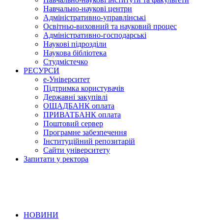
Навчально-наукові центри
Адміністративно-управлінські
Освітньо-виховний та науковий процес
Адміністративно-господарські
Наукові підрозділи
Наукова бібліотека
Студмістечко
РЕСУРСИ
е-Університет
Підтримка користувачів
Державні закупівлі
ОЩАДБАНК оплата
ПРИВАТБАНК оплата
Поштовий сервер
Програмне забезпечення
Інституційний репозитарій
Сайти університету
Запитати у ректора
НОВИНИ