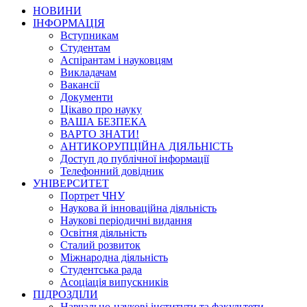
НОВИНИ
ІНФОРМАЦІЯ
Вступникам
Студентам
Аспірантам і науковцям
Викладачам
Вакансії
Документи
Цікаво про науку
ВАША БЕЗПЕКА
ВАРТО ЗНАТИ!
АНТИКОРУПЦІЙНА ДІЯЛЬНІСТЬ
Доступ до публічної інформації
Телефонний довідник
УНІВЕРСИТЕТ
Портрет ЧНУ
Наукова й інноваційна діяльність
Наукові періодичні видання
Освітня діяльність
Сталий розвиток
Міжнародна діяльність
Студентська рада
Асоціація випускників
ПІДРОЗДІЛИ
Навчально-наукові інститути та факультети