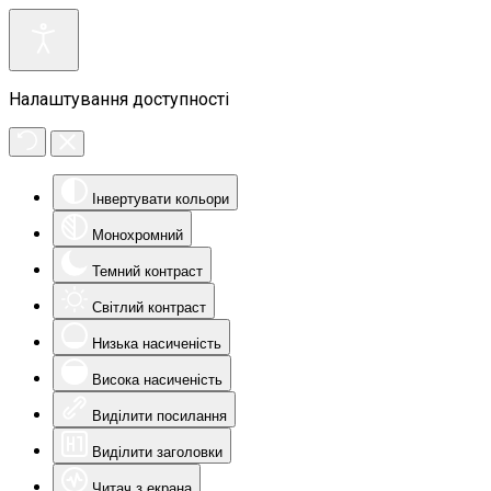
Налаштування доступності
Інвертувати кольори
Монохромний
Темний контраст
Світлий контраст
Низька насиченість
Висока насиченість
Виділити посилання
Виділити заголовки
Читач з екрана