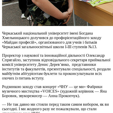
Черкаський національний університет імені Богдана
Хмельницького долучився до профорієнтаційного заходу
«Майдан професій», організованого для учнів і батьків
Черкаської загальноосвітньої школи І-ІІІ ступенів №13.
Проректор з наукової та інноваційної діяльності Олександр
Спрягайло, заступник відповідального секретаря приймальної
комісії університету Денис Дерев’янко, представники
інститутів та факультетів, презентували спеціальності, роздали
майбутнім абітурієнтам буклети та проконсультували всіх
охочих із питань вступу.
Родзинкою заходу став концерт «ЧНУ — це ми» Фабрики
музичного мистецтва «VOICES» (художній керівник — Яна
Боровик, звукорежисер — Анна Прокопчук).
— Не так давно ми стояли перед таким самим вибором, як ви
сьогодні. І ми жодного разу не пожалкували, що стали