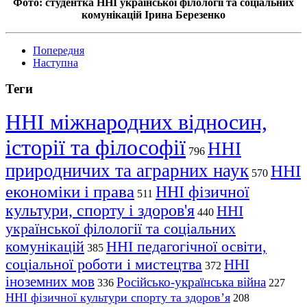
Фото: студентка ННІ української філології та соціальних
комунікацій Ірина Березенко
Попередня
Наступна
Теги
ННІ міжнародних відносин,
історії та філософії
ННІ
796
природничих та аграрних наук
ННІ
570
економіки і права
ННІ фізичної
511
культури, спорту і здоров'я
ННІ
440
української філології та соціальних
комунікацій
ННІ педагогічної освіти,
385
соціальної роботи і мистецтва
ННІ
372
іноземних мов
Російсько-українська війна
336
227
ННІ фізичної культури спорту та здоров’я
208