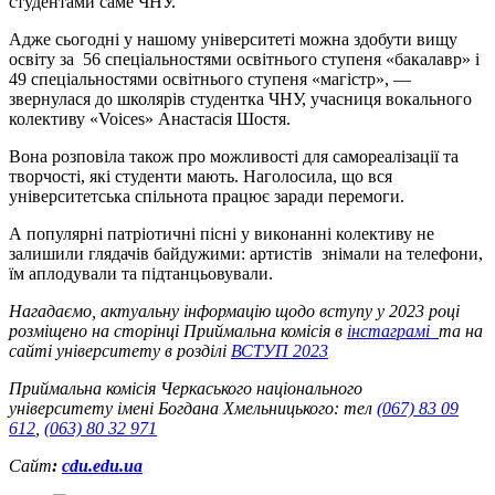
студентами саме ЧНУ.
Адже сьогодні у нашому університеті можна здобути вищу
освіту за 56 спеціальностями освітнього ступеня «бакалавр» і
49 спеціальностями освітнього ступеня «магістр», —
звернулася до школярів студентка ЧНУ, учасниця вокального
колективу «Voices» Анастасія Шостя.
Вона розповіла також про можливості для самореалізації та
творчості, які студенти мають. Наголосила, що вся
університетська спільнота працює заради перемоги.
А популярні патріотичні пісні у виконанні колективу не
залишили глядачів байдужими: артистів знімали на телефони,
їм аплодували та підтанцьовували.
Нагадаємо, актуальну інформацію щодо вступу у 2023 році
розміщено на сторінці Приймальна комісія в
інстаграмі
та на
сайті університету в розділі
ВСТУП 2023
Приймальна комісія Черкаського національного
університету імені Богдана Хмельницького: тел
(067) 83 09
612
,
(063) 80 32 971
Сайт
:
cdu.edu.ua