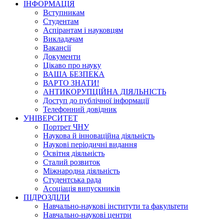
ІНФОРМАЦІЯ
Вступникам
Студентам
Аспірантам і науковцям
Викладачам
Вакансії
Документи
Цікаво про науку
ВАША БЕЗПЕКА
ВАРТО ЗНАТИ!
АНТИКОРУПЦІЙНА ДІЯЛЬНІСТЬ
Доступ до публічної інформації
Телефонний довідник
УНІВЕРСИТЕТ
Портрет ЧНУ
Наукова й інноваційна діяльність
Наукові періодичні видання
Освітня діяльність
Сталий розвиток
Міжнародна діяльність
Студентська рада
Асоціація випускників
ПІДРОЗДІЛИ
Навчально-наукові інститути та факультети
Навчально-наукові центри