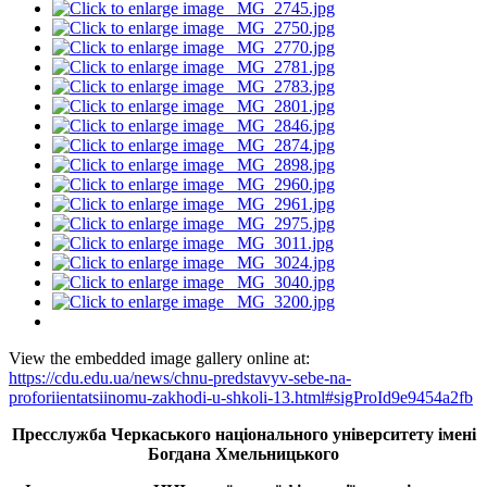
View the embedded image gallery online at:
https://cdu.edu.ua/news/chnu-predstavyv-sebe-na-
proforiientatsiinomu-zakhodi-u-shkoli-13.html#sigProId9e9454a2fb
Пресслужба Черкаського національного університету імені
Богдана Хмельницького