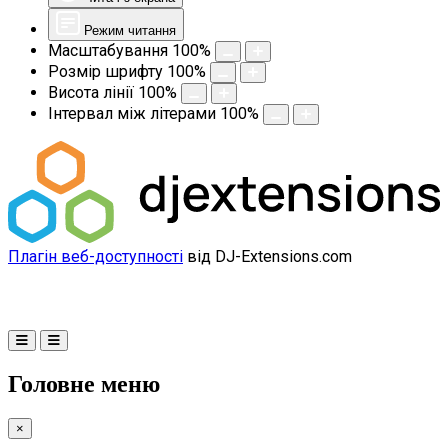
Режим читання
Масштабування
100
%
Розмір шрифту
100
%
Висота лінії
100
%
Інтервал між літерами
100
%
Плагін веб-доступності
від DJ-Extensions.com
Головне меню
×