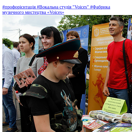
#профорієнтація
#Вокальна студія "Voices"
#Фабрика
музичного мистецтва «Voices»