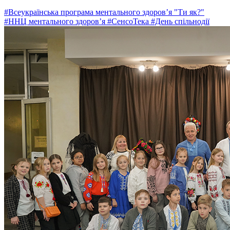
#Всеукраїнська програма ментального здоров’я "Ти як?"
#ННЦ ментального здоров’я
#СенсоТека
#День спільнодії