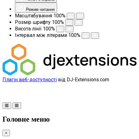
Режим читання
Масштабування
100
%
Розмір шрифту
100
%
Висота лінії
100
%
Інтервал між літерами
100
%
Плагін веб-доступності
від DJ-Extensions.com
Головне меню
×