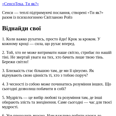
«СенсоТека. Ти як?»
Сенси — теплі підтримуючі послання, створені «Ти як?»
разом із психологинею Світланою Ройз
Віднайди свої
1. Коли важко рухатись, просто йди! Крок за кроком. У
кожному кроці — сила, що рухає вперед.
2. Той, хто не може витримати наше світло, стрибає по нашій
тіні. Не звертай уваги на тих, хто бачить лише твою тінь.
Бережи світло!
3. Близькість стає більшою там, де ми її цінуємо. Як
відчувають свою цінність ті, хто з тобою поруч?
4. З чесності із собою може починатись розуміння інших. Що
сьогодні дозволиш побачити в собі?
5. Мудрість — це вибір любові та розуміння там, де інші
обирають злість та знецінення. Саме сьогодні — час для твоєї
мудрості.
6. Усе приходить вчасно. Нам важливо робити кроки до