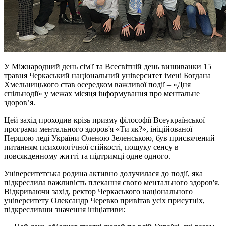
У Міжнародний день сім'ї та Всесвітній день вишиванки 15
травня Черкаський національний університет імені Богдана
Хмельницького став осередком важливої події – «Дня
спільнодії» у межах місяця інформування про ментальне
здоров’я.
Цей захід проходив крізь призму філософії Всеукраїнської
програми ментального здоров'я «Ти як?», ініційованої
Першою леді України Оленою Зеленською, був присвячений
питанням психологічної стійкості, пошуку сенсу в
повсякденному житті та підтримці одне одного.
Університетська родина активно долучилася до події, яка
підкреслила важливість плекання свого ментального здоров'я.
Відкриваючи захід, ректор Черкаського національного
університету Олександр Черевко привітав усіх присутніх,
підкресливши значення ініціативи: