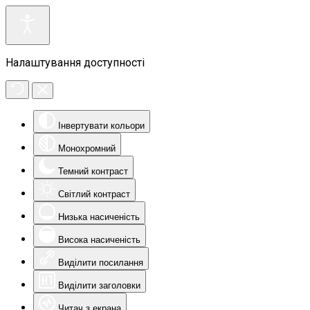
Налаштування доступності
Інвертувати кольори
Монохромний
Темний контраст
Світлий контраст
Низька насиченість
Висока насиченість
Виділити посилання
Виділити заголовки
Читач з екрана