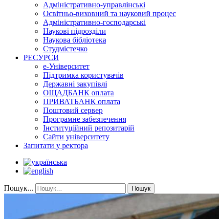
Адміністративно-управлінські
Освітньо-виховний та науковий процес
Адміністративно-господарські
Наукові підрозділи
Наукова бібліотека
Студмістечко
РЕСУРСИ
е-Університет
Підтримка користувачів
Державні закупівлі
ОЩАДБАНК оплата
ПРИВАТБАНК оплата
Поштовий сервер
Програмне забезпечення
Інституційний репозитарій
Сайти університету
Запитати у ректора
Пошук...
Пошук