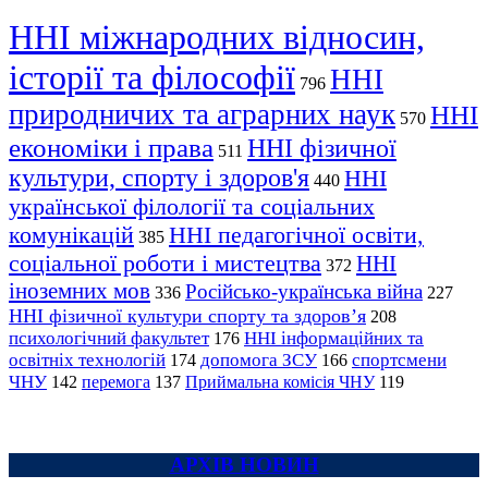
ННІ міжнародних відносин,
історії та філософії
ННІ
796
природничих та аграрних наук
ННІ
570
економіки і права
ННІ фізичної
511
культури, спорту і здоров'я
ННІ
440
української філології та соціальних
комунікацій
ННІ педагогічної освіти,
385
соціальної роботи і мистецтва
ННІ
372
іноземних мов
Російсько-українська війна
336
227
ННІ фізичної культури спорту та здоров’я
208
психологічний факультет
ННІ інформаційних та
176
освітніх технологій
допомога ЗСУ
спортсмени
174
166
ЧНУ
перемога
142
137
Приймальна комісія ЧНУ
119
АРХІВ НОВИН