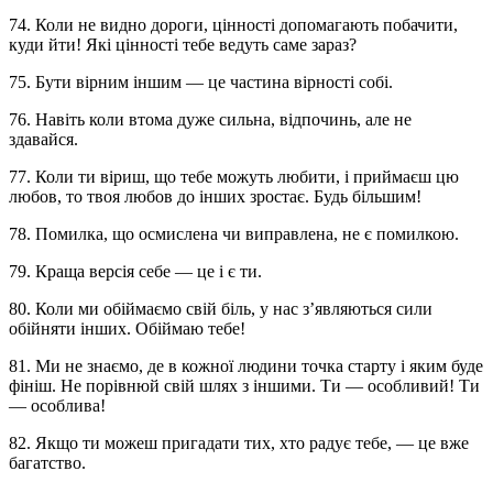
74. Коли не видно дороги, цінності допомагають побачити,
куди йти! Які цінності тебе ведуть саме зараз?
75. Бути вірним іншим — це частина вірності собі.
76. Навіть коли втома дуже сильна, відпочинь, але не
здавайся.
77. Коли ти віриш, що тебе можуть любити, і приймаєш цю
любов, то твоя любов до інших зростає. Будь більшим!
78. Помилка, що осмислена чи виправлена, не є помилкою.
79. Краща версія себе — це і є ти.
80. Коли ми обіймаємо свій біль, у нас з’являються сили
обійняти інших. Обіймаю тебе!
81. Ми не знаємо, де в кожної людини точка старту і яким буде
фініш. Не порівнюй свій шлях з іншими. Ти — особливий! Ти
— особлива!
82. Якщо ти можеш пригадати тих, хто радує тебе, — це вже
багатство.