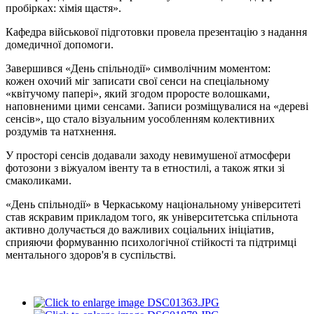
пробірках: хімія щастя».
Кафедра
військової підготовки
провела презентацію з надання
домедичної допомоги.
Завершився «День спільнодії» символічним моментом:
кожен охочий міг записати свої сенси на спеціальному
«квітучому папері», який згодом проросте волошками,
наповненими цими сенсами. Записи розміщувалися на «
дереві
сенсів
», що стало візуальним уособленням колективних
роздумів та натхнення.
У просторі сенсів додавали заходу невимушеної атмосфери
фотозони з
віжуалом
івенту
та в етностилі, а також ятки зі
смаколиками.
«День спільнодії» в Черкаському національному університеті
став яскравим прикладом того, як університетська спільнота
активно долучається до важливих соціальних ініціатив,
сприяючи формуванню психологічної стійкості та підтримці
ментального здоров'я в суспільстві.