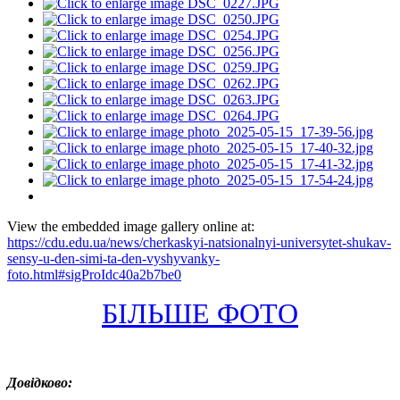
View the embedded image gallery online at:
https://cdu.edu.ua/news/cherkaskyi-natsionalnyi-universytet-shukav-
sensy-u-den-simi-ta-den-vyshyvanky-
foto.html#sigProIdc40a2b7be0
БІЛЬШЕ ФОТО
Довідково: