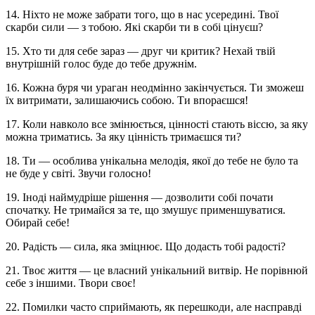
14. Ніхто не може забрати того, що в нас усередині. Твої
скарби сили — з тобою. Які скарби ти в собі цінуєш?
15. Хто ти для себе зараз — друг чи критик? Нехай твій
внутрішній голос буде до тебе дружнім.
16. Кожна буря чи ураган неодмінно закінчується. Ти зможеш
їх витримати, залишаючись собою. Ти впораєшся!
17. Коли навколо все змінюється, цінності стають віссю, за яку
можна триматись. За яку цінність тримаєшся ти?
18. Ти — особлива унікальна мелодія, якої до тебе не було та
не буде у світі. Звучи голосно!
19. Іноді наймудріше рішення — дозволити собі почати
спочатку. Не тримайся за те, що змушує применшуватися.
Обирай себе!
20. Радість — сила, яка зміцнює. Що додасть тобі радості?
21. Твоє життя — це власний унікальний витвір. Не порівнюй
себе з іншими. Твори своє!
22. Помилки часто сприймають, як перешкоди, але насправді