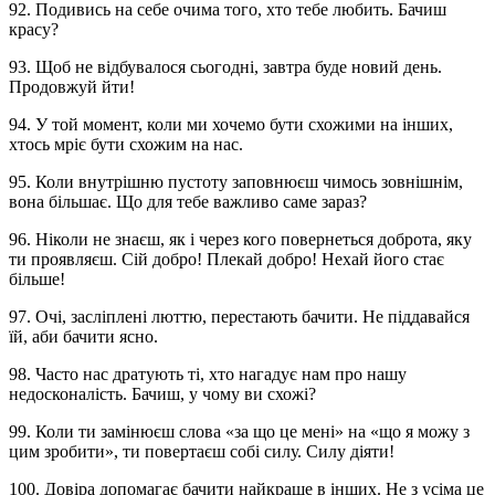
92. Подивись на себе очима того, хто тебе любить. Бачиш
красу?
93. Щоб не відбувалося сьогодні, завтра буде новий день.
Продовжуй йти!
94. У той момент, коли ми хочемо бути схожими на інших,
хтось мріє бути схожим на нас.
95. Коли внутрішню пустоту заповнюєш чимось зовнішнім,
вона більшає. Що для тебе важливо саме зараз?
96. Ніколи не знаєш, як і через кого повернеться доброта, яку
ти проявляєш. Сій добро! Плекай добро! Нехай його стає
більше!
97. Очі, засліплені люттю, перестають бачити. Не піддавайся
їй, аби бачити ясно.
98. Часто нас дратують ті, хто нагадує нам про нашу
недосконалість. Бачиш, у чому ви схожі?
99. Коли ти замінюєш слова «за що це мені» на «що я можу з
цим зробити», ти повертаєш собі силу. Силу діяти!
100. Довіра допомагає бачити найкраще в інших. Не з усіма це