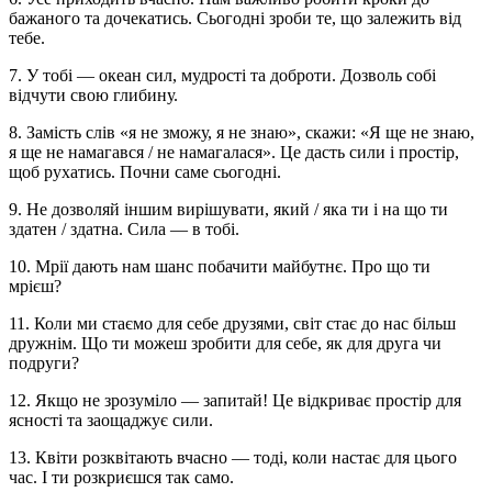
бажаного та дочекатись. Сьогодні зроби те, що залежить від
тебе.
7. У тобі — океан сил, мудрості та доброти. Дозволь собі
відчути свою глибину.
8. Замість слів «я не зможу, я не знаю», скажи: «Я ще не знаю,
я ще не намагався / не намагалася». Це дасть сили і простір,
щоб рухатись. Почни саме сьогодні.
9. Не дозволяй іншим вирішувати, який / яка ти і на що ти
здатен / здатна. Сила — в тобі.
10. Мрії дають нам шанс побачити майбутнє. Про що ти
мрієш?
11. Коли ми стаємо для себе друзями, світ стає до нас більш
дружнім. Що ти можеш зробити для себе, як для друга чи
подруги?
12. Якщо не зрозуміло — запитай! Це відкриває простір для
ясності та заощаджує сили.
13. Квіти розквітають вчасно — тоді, коли настає для цього
час. І ти розкриєшся так само.