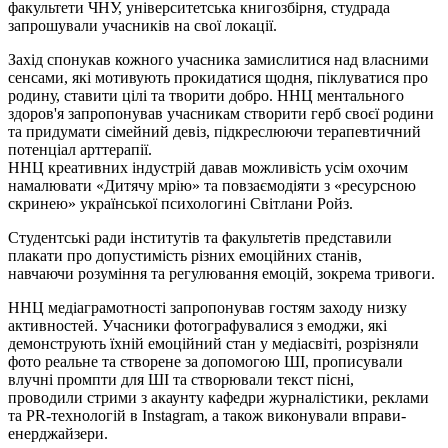
факультети ЧНУ, університетська книгозбірня, студрада
запрошували учасників на свої локації.
Захід спонукав кожного учасника замислитися над власними
сенсами, які мотивують прокидатися щодня, піклуватися про
родину, ставити цілі та творити добро. ННЦ ментального
здоров'я запропонував учасникам створити герб своєї родини
та придумати сімейний девіз, підкреслюючи терапевтичний
потенціал арттерапії.
ННЦ креативних індустрій давав можливість усім охочим
намалювати «Дитячу мрію» та
повзаємодіяти
з «ресурсною
скринею» української психологині Світлани Ройз.
Студентські ради інститутів та факультетів представили
плакати про допустимість різних емоційних станів,
навчаючи
розуміння
та регулювання емоцій, зокрема тривоги.
ННЦ медіаграмотності запропонував гостям заходу низку
активностей. Учасники фотографувалися з
емоджи
, які
демонструють їхній емоційний стан у медіасвіті, розрізняли
фото реальне та створене за допомогою ШІ, прописували
влучні
промпти
для ШІ та створювали текст пісні,
проводили
стрими
з акаунту кафедри журналістики, реклами
та PR-технологій в Instagram, а також виконували вправи-
енерджайзери.