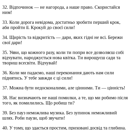
32. Відпочинок — не нагорода, а наше право. Скористайся
ним!
33. Коли дорога невідома, достатньо зробити перший крок,
аби пройти її. Крокуй до своєї сили!
34. Щирість та відкритість — дари, яких гідні не всі. Бережи
свої дари!
35. Уяви, що кожного разу, коли ти попри все дозволяєш собі
відчувати, народжується нова квітка. Ти вирощуєш сади та
твориш всесвіти. Відчувай!
36. Коли ми падаємо, наші переконання дають нам сили
піднятись. У тебе завжди є ці сили!
37. Можна бути недосконалими, але цінними. Ти — цінність!
38. Нас визначають не наші помилки, а те, що ми робимо після
того, як помилились. Що робиш ти?
39. Без пауз неможлива музика. Без зупинок неможливий
шлях. Роби паузи, щоб звучати!
40. У тому, що здається простим, приховані досвід та глибина.