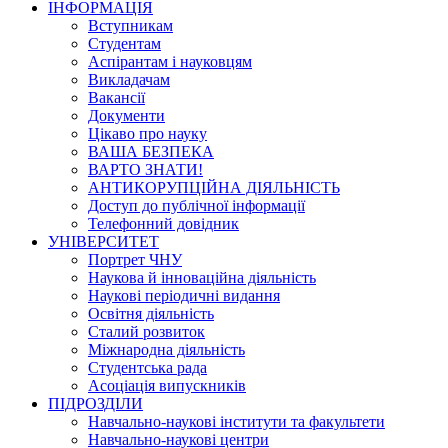
ІНФОРМАЦІЯ
Вступникам
Студентам
Аспірантам і науковцям
Викладачам
Вакансії
Документи
Цікаво про науку
ВАША БЕЗПЕКА
ВАРТО ЗНАТИ!
АНТИКОРУПЦІЙНА ДІЯЛЬНІСТЬ
Доступ до публічної інформації
Телефонний довідник
УНІВЕРСИТЕТ
Портрет ЧНУ
Наукова й інноваційна діяльність
Наукові періодичні видання
Освітня діяльність
Сталий розвиток
Міжнародна діяльність
Студентська рада
Асоціація випускників
ПІДРОЗДІЛИ
Навчально-наукові інститути та факультети
Навчально-наукові центри