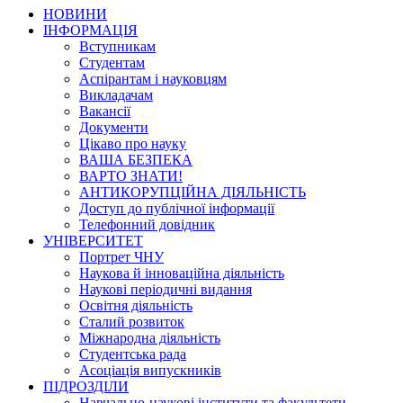
НОВИНИ
ІНФОРМАЦІЯ
Вступникам
Студентам
Аспірантам і науковцям
Викладачам
Вакансії
Документи
Цікаво про науку
ВАША БЕЗПЕКА
ВАРТО ЗНАТИ!
АНТИКОРУПЦІЙНА ДІЯЛЬНІСТЬ
Доступ до публічної інформації
Телефонний довідник
УНІВЕРСИТЕТ
Портрет ЧНУ
Наукова й інноваційна діяльність
Наукові періодичні видання
Освітня діяльність
Сталий розвиток
Міжнародна діяльність
Студентська рада
Асоціація випускників
ПІДРОЗДІЛИ
Навчально-наукові інститути та факультети