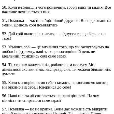
50. Коли не знаєш, з чого розпочати, зроби вдих та видих. Все
важливе починається з них.
51. Помилка — часто найцінніший дарунок. Вона дає шанс на
зміни. Дозволь собі помилятись.
52. Дай собі шанс звільнитися — відпусти те, що більше не
твоє!
53. Усмішка собі — це визнання того, що ми заслуговуємо на
любов і підтримку, навіть якщо сьогоднішній день не
ідеальний. Усміхнись собі саме зараз.
54. Ті, хто нам кажуть «ні», роблять нам послугу. Ми
дізнаємося скільки в нас насправді сил. Ти можеш більше, ніж
думаєш.
55. Коли ми порівнюємо себе з кимось, наздоганяємо когось,
ми біжимо від себе. Повернися до себе!
56. Наші цілі та дії спираються на наші цінності. На яку
цінність ти спираєшся саме зараз?
57. Помилка — це не крапка. Вона дає можливість відкрити
новий поворот у сюжеті твоєї історії. Ти — автор. Пиши!