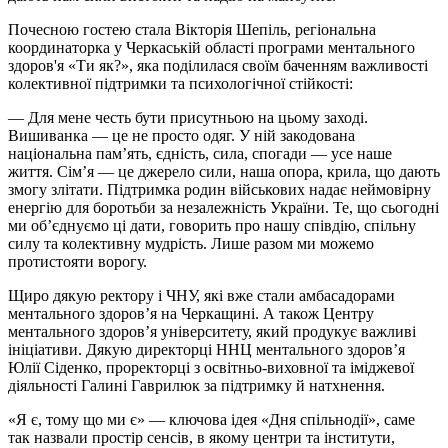
Почесною гостею стала Вікторія
Шепіль
, регіональна
координаторка у Черкаській області програми ментального
здоров'я «Ти як?», яка поділилася своїм баченням важливості
колективної підтримки та психологічної стійкості:
— Для мене честь бути присутньою на цьому заході.
Вишиванка — це не просто одяг. У ній закодована
національна памʼять, єдність, сила, спогади — усе наше
життя. Сімʼя — це джерело сили, наша опора, крила, що дають
змогу злітати. Підтримка родин військових надає неймовірну
енергію для боротьби за незалежність України. Те, що сьогодні
ми обʼєднуємо ці дати, говорить про нашу співдію, спільну
силу та колективну мудрість. Лише разом ми можемо
протистояти ворогу.
Щиро дякую ректору і ЧНУ, які вже стали амбасадорами
ментального здоров’я на Черкащині. А також Центру
ментального здоровʼя університету, який продукує важливі
ініціативи. Дякую директорці ННЦ ментального здоров’я
Юлії Сіденко, проректорці з освітньо-виховної та іміджевої
діяльності Галині Гаврилюк за підтримку й натхнення.
«Я є, тому що ми є» — ключова ідея «Дня спільнодії», саме
так назвали простір сенсів, в якому центри та інститути,