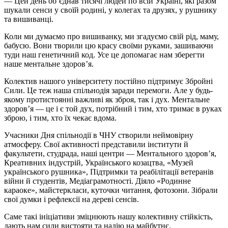
— Цей день об’єднав тисячі людей по всій Україні, які разом
шукали сенси у своїй родині, у колегах та друзях, у рушнику
та вишиванці.
Коли ми думаємо про вишиванку, ми згадуємо свій рід, маму,
бабусю. Вони творили цю красу своїми руками, зашиваючи
туди наш генетичний код. Усе це допомагає нам зберегти
наше ментальне здоров’я.
Колектив нашого університету постійно підтримує Збройні
Сили. Це теж наша спільнодія заради перемоги. Але у будь-
якому протистоянні важливі як зброя, так і дух. Ментальне
здоров’я — це і є той дух, потрібний і тим, хто тримає в руках
зброю, і тим, хто їх чекає вдома.
Учасники Дня спільнодії в ЧНУ створили неймовірну
атмосферу. Свої активності представили інститути й
факультети, студрада, наші центри — Ментального здоров’я,
Креативних індустрій, Українського козацтва, «Музей
українського рушника», Підтримки та реабілітації ветеранів
війни й студентів, Медіаграмотності. Діяло «Родинне
караоке», майстеркласи, куточки читання, фотозони. Зібрали
свої думки
і
рефлексії на дереві сенсів.
Саме такі ініціативи зміцнюють нашу колективну стійкість,
дають нам сили вистояти та надію на майбутнє.