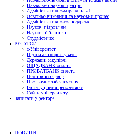
Навчально-наукові центри
Адміністративно-управлінські
Освітньо-виховний та науковий процес
Адміністративно-господарські
Наукові підрозділи
Наукова бібліотека
Студмістечко
РЕСУРСИ
е-Університет
Підтримка користувачів
Державні закупівлі
ОЩАДБАНК оплата
ПРИВАТБАНК оплата
Поштовий сервер
Програмне забезпечення
Інституційний репозитарій
Сайти університету
Запитати у ректора
НОВИНИ