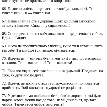
виснажує. Це не просто, але ти впораєшся.
66. Недосконалість — це частина твоєї унікальності. Ти —
унікальний! Ти — унікальна!
67. Наша вразливість відкриває шлях до більш глибокого
зв’язку з іншими. Сила — у справжності!
68. Спостереження за своїм диханням — це розмова із собою.
Вдих… Видих…
69. Ніхто не побачить твою глибину, якщо ти її ховаєш навіть
від себе. Ти глибше і сильніше, ніж здається.
70. Відчувати — означає бути в контакті з тим, що насправді
важливо. Ти — важливий! Ти — важлива!
71. Твій погляд на себе важливіший за будь-чий. Подивись на
себе, як друг або подруга.
72. Відчуй, де закінчуються твої можливості й починається
прийняття. Тобі вистачить мудрості це розрізнити.
73. У дитинстві ми любили себе любов’ю дорослих, які були
поруч. Хтось любив нас до того, як ми дізналися, що таке
любов. Тепер твоєї любові вистачить!