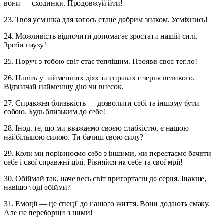
вони — сходинки. Продовжуй йти!
23. Твоя усмішка для когось стане добрим знаком. Усміхнись!
24. Можливість відпочити допомагає зростати нашій силі.
Зроби паузу!
25. Поруч з тобою світ стає теплішим. Прояви своє тепло!
26. Навіть у найменших діях та справах є зерня великого.
Відзначай найменшу дію чи внесок.
27. Справжня близькість — дозволити собі та іншому бути
собою. Будь близьким до себе!
28. Іноді те, що ми вважаємо своєю слабкістю, є нашою
найбільшою силою. Ти бачиш свою силу?
29. Коли ми порівнюємо себе з іншими, ми перестаємо бачити
себе і свої справжні цілі. Рівняйся на себе та свої мрії!
30. Обіймай так, наче весь світ пригортаєш до серця. Інакше,
навіщо тоді обійми?
31. Емоції — це спеції до нашого життя. Вони додають смаку.
Але не переборщи з ними!