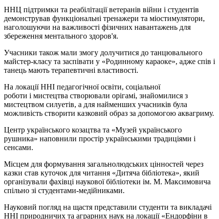
ННЦ підтримки та реабілітації ветеранів війни
і
студентів
демонстрував функціональні тренажери та міостимулятори,
наголошуючи на важливості фізичних навантажень для
збереження ментального здоров'я.
Учасники також мали змогу долучитися до танцювального
майстер-класу та заспівати у «Родинному караоке», адже спів і
танець мають терапевтичні властивості.
На локації ННІ педагогічної освіти, соціальної
роботи
і
мистецтва
створювали
орігамі
, знайомилися з
мистецтвом силуетів, а для найменших учасників була
можливість створити казковий образ за допомогою аквагриму.
Центр українського козацтва та «Музей українського
рушника» наповнили простір українськими традиціями і
сенсами.
Місцем для формування загальнолюдських цінностей через
казки став куточок для читання «Дитяча бібліотека», який
організували фахівці наукової бібліотеки ім. М. Максимовича
спільно зі студентами-медійниками.
Науковий погляд на щастя представили студенти та викладачі
ННІ природничих та аграрних наук на локації «Ендорфіни в