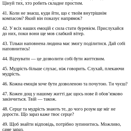
Цінуй тих, хто робить складне простим.
41. Коли не знаєш, куди йти, що є твоїм внутрішнім
компасом? Який він показує напрямок?
42. У всіх наших емоцій є сила стати буревієм. Прислухайся
до них, поки вони ще мов слабкий вітер.
43. Тільки наповнена людина має змогу поділитися. Дай собі
наповнитись!
44. Відчувати — це дозволити собі бути життєвим.
45. Мудрість більше слухає, ніж говорить. Слухай, плекаючи
мудрість.
46. Кожна емоція хоче бути дозволеною та почутою. Ти чуєш?
47. Кожен дощ у нашому житті дає щось нове й обов’язково
закінчиться. Твій — також.
48. Серце та мудрість знають те, до чого розум ще міг не
дорости. Що зараз каже твоє серце?
49. Щоб знайти відповідь, потрібно зупинитись. Можливо,
саме зараз.