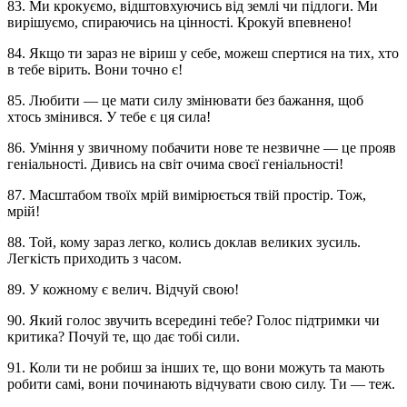
83. Ми крокуємо, відштовхуючись від землі чи підлоги. Ми
вирішуємо, спираючись на цінності. Крокуй впевнено!
84. Якщо ти зараз не віриш у себе, можеш спертися на тих, хто
в тебе вірить. Вони точно є!
85. Любити — це мати силу змінювати без бажання, щоб
хтось змінився. У тебе є ця сила!
86. Уміння у звичному побачити нове те незвичне — це прояв
геніальності. Дивись на світ очима своєї геніальності!
87. Масштабом твоїх мрій вимірюється твій простір. Тож,
мрій!
88. Той, кому зараз легко, колись доклав великих зусиль.
Легкість приходить з часом.
89. У кожному є велич. Відчуй свою!
90. Який голос звучить всередині тебе? Голос підтримки чи
критика? Почуй те, що дає тобі сили.
91. Коли ти не робиш за інших те, що вони можуть та мають
робити самі, вони починають відчувати свою силу. Ти — теж.