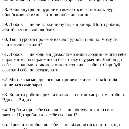
58. Наші внутрішні бурі не визначають всієї погоди. Буря
обов’язково стихне. Ти знов побачиш сонце!
59. Любов — це не тільки почуття, а й вибір. Що ти робиш,
аби зберегти свою любов?
60. Твоя турбота про себе навчає турботі й інших. Чому ти
вчитимеш сьогодні?
61. Любов — це коли ми дозволяємо іншій людині бачити себе
справжнім або справжньою без страху осудження. Любов до
себе — коли ми в таких самих стосунках із собою. Спробуй
сьогодні себе не осуджувати.
62. Ми не знаємо, до чого нас приведе життя. Твоя історія
пишеться саме зараз.
63. Коли ти робиш вдих та видих — світ дихає разом з тобою.
Вдих… Видих…
64. Турбота про себе сьогодні — це піклування про своє
завтра. Що зробиш для себе сьогодні?
65. Проявити любов до себе — це відмовитись від того, що