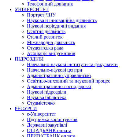
Телефонний довідник
УНІВЕРСИТЕТ
Портрет ЧНУ
Наукова й інноваційна діяльність
Наукові періодичні видання
Освітня діяльність
Сталий розвиток
Міжнародна діяльність
Студентська рада
Асоціація випускників
ПІДРОЗДІЛИ
Навчально-наукові інститути та факультети
Навчально-наукові центри
Адміністративно-управлінські
Освітньо-виховний та науковий процес
Адміністративно-господарські
Наукові підрозділи
Наукова бібліотека
Студмістечко
РЕСУРСИ
е-Університет
Підтримка користувачів
Державні закупівлі
ОЩАДБАНК оплата
ПРИВАТБАНК оплата