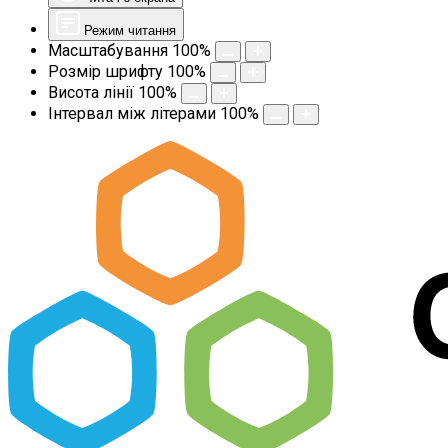
Режим читання
Масштабування
100
%
Розмір шрифту
100
%
Висота лінії
100
%
Інтервал між літерами
100
%