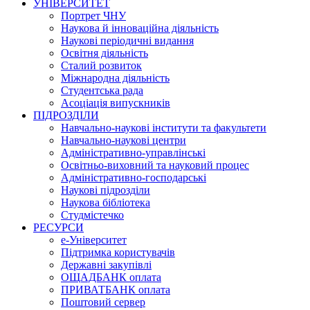
УНІВЕРСИТЕТ
Портрет ЧНУ
Наукова й інноваційна діяльність
Наукові періодичні видання
Освітня діяльність
Сталий розвиток
Міжнародна діяльність
Студентська рада
Асоціація випускників
ПІДРОЗДІЛИ
Навчально-наукові інститути та факультети
Навчально-наукові центри
Адміністративно-управлінські
Освітньо-виховний та науковий процес
Адміністративно-господарські
Наукові підрозділи
Наукова бібліотека
Студмістечко
РЕСУРСИ
е-Університет
Підтримка користувачів
Державні закупівлі
ОЩАДБАНК оплата
ПРИВАТБАНК оплата
Поштовий сервер