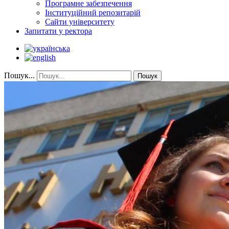
Програмне забезпечення
Інституційний репозитарій
Сайти університету
Запитати у ректора
Пошук...
Пошук