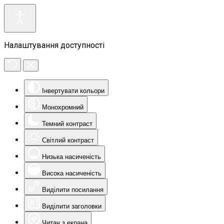
Налаштування доступності
Інвертувати кольори
Монохромний
Темний контраст
Світлий контраст
Низька насиченість
Висока насиченість
Виділити посилання
Виділити заголовки
Читач з екрана