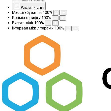
Режим читання
Масштабування
100
%
Розмір шрифту
100
%
Висота лінії
100
%
Інтервал між літерами
100
%