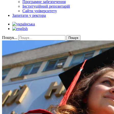
Програмне забезпечення
Інституційний репозитарій
Сайти університету
Запитати у ректора
Пошук...
Пошук