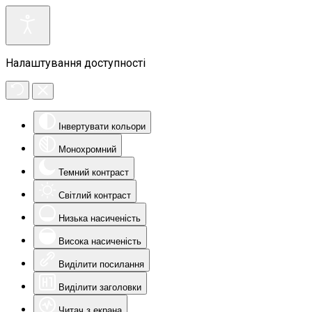
Налаштування доступності
Інвертувати кольори
Монохромний
Темний контраст
Світлий контраст
Низька насиченість
Висока насиченість
Виділити посилання
Виділити заголовки
Читач з екрана