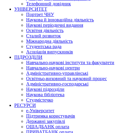
Телефонний довідник
УНІВЕРСИТЕТ
Портрет ЧНУ
Наукова й інноваційна діяльність
Наукові періодичні видання
Освітня діяльність
Сталий розвиток
Міжнародна діяльність
Студентська рада
Асоціація випускників
ПІДРОЗДІЛИ
Навчально-наукові інститути та факультети
Навчально-наукові центри
Адміністративно-управлінські
Освітньо-виховний та науковий процес
Адміністративно-господарські
Наукові підрозділи
Наукова бібліотека
Студмістечко
РЕСУРСИ
е-Університет
Підтримка користувачів
Державні закупівлі
ОЩАДБАНК оплата
ПРИВАТБАНК оплата