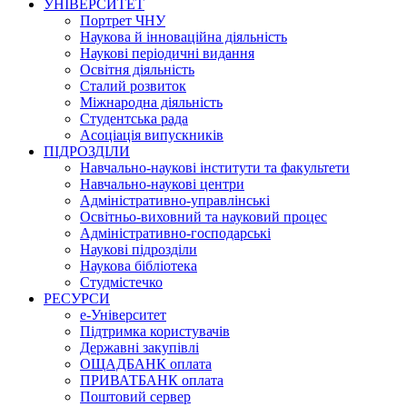
УНІВЕРСИТЕТ
Портрет ЧНУ
Наукова й інноваційна діяльність
Наукові періодичні видання
Освітня діяльність
Сталий розвиток
Міжнародна діяльність
Студентська рада
Асоціація випускників
ПІДРОЗДІЛИ
Навчально-наукові інститути та факультети
Навчально-наукові центри
Адміністративно-управлінські
Освітньо-виховний та науковий процес
Адміністративно-господарські
Наукові підрозділи
Наукова бібліотека
Студмістечко
РЕСУРСИ
е-Університет
Підтримка користувачів
Державні закупівлі
ОЩАДБАНК оплата
ПРИВАТБАНК оплата
Поштовий сервер