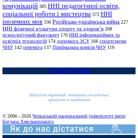
комунікацій
ННІ педагогічної освіти,
385
соціальної роботи і мистецтва
ННІ
372
іноземних мов
Російсько-українська війна
336
227
ННІ фізичної культури спорту та здоров’я
208
психологічний факультет
ННІ інформаційних та
176
освітніх технологій
допомога ЗСУ
спортсмени
174
166
ЧНУ
перемога
142
137
Приймальна комісія ЧНУ
119
АРХІВ НОВИН
© 2006 - 2026
Черкаський національний університет імені
Богдана Хмельницького