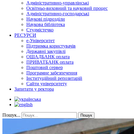
Адміністративно-управлінські
Освітньо-виховний та науковий процес
Адміністративно-господарські
Наукові підрозділи
Наукова бібліотека
Студмістечко
РЕСУРСИ
е-Університет
Підтримка користувачів
Державні закупівлі
ОЩАДБАНК оплата
ПРИВАТБАНК оплата
Поштовий сервер
Програмне забезпечення
Інституційний репозитарій
Сайти університету
Запитати у ректора
Пошук...
Пошук