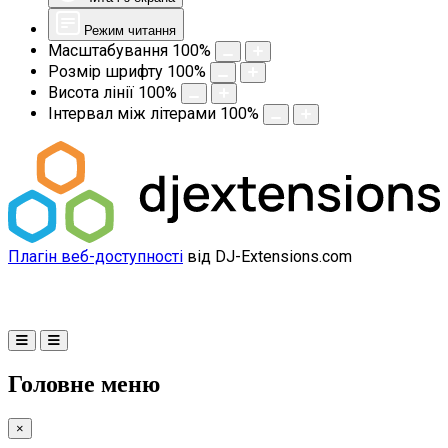
Режим читання
Масштабування
100
%
Розмір шрифту
100
%
Висота лінії
100
%
Інтервал між літерами
100
%
Плагін веб-доступності
від DJ-Extensions.com
Головне меню
×