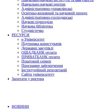
Навчально-наукові центри
Адміністративно-управлінські
Освітньо-виховний та науковий процес
Адміністративно-господарські
Наукові підрозділи
Наукова бібліотека
Студмістечко
РЕСУРСИ
е-Університет
Підтримка користувачів
Державні закупівлі
ОЩАДБАНК оплата
ПРИВАТБАНК оплата
Поштовий сервер
Програмне забезпечення
Інституційний репозитарій
Сайти університету
Запитати у ректора
НОВИНИ