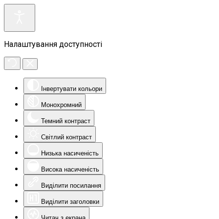
Налаштування доступності
Інвертувати кольори
Монохромний
Темний контраст
Світлий контраст
Низька насиченість
Висока насиченість
Виділити посилання
Виділити заголовки
Читач з екрана