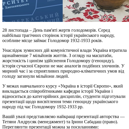
28 листопада – День пам'яті жертв голодоморів. Серед
найбільш трагічних сторінок історії українського народу,
особливе місце займає Голодомор 1932-1933 років.
Унаслідок зумисних дій комуністичної влади Україна втратила
щонайменше 7 мільйонів життів. З огляду на масштаби,
жорстокість і цинізм здійснення Голодомору (геноциду),
історія сучасної Європи не має аналогів подібних злочинів. У
мирний час і за сприятливих природно-кліматичних умов від
голоду загинули мільйони людей.
У межах навчального курсу «Україна в історії Європи», який
викладається співробітниками кафедри історії України і
відноситься до категорійних дисциплін, студенти підготували
презентації щодо висвітлення теми геноциду українського
народу під час Голодомору 1932-1933 рр.
Вашій увазі представляємо найкращі презентації авторства —
Тетяни Андрусяк (менеджмент) та Ірини Сабадаш (право).
Переглянути презентації можна за посиланнями: