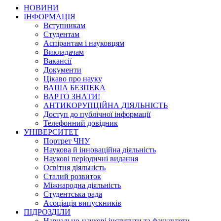
НОВИНИ
ІНФОРМАЦІЯ
Вступникам
Студентам
Аспірантам і науковцям
Викладачам
Вакансії
Документи
Цікаво про науку
ВАША БЕЗПЕКА
ВАРТО ЗНАТИ!
АНТИКОРУПЦІЙНА ДІЯЛЬНІСТЬ
Доступ до публічної інформації
Телефонний довідник
УНІВЕРСИТЕТ
Портрет ЧНУ
Наукова й інноваційна діяльність
Наукові періодичні видання
Освітня діяльність
Сталий розвиток
Міжнародна діяльність
Студентська рада
Асоціація випускників
ПІДРОЗДІЛИ
Навчально-наукові інститути та факультети