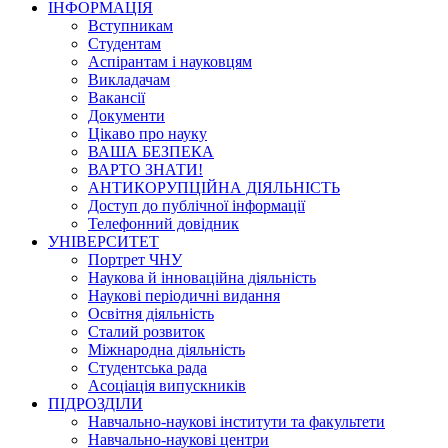
ІНФОРМАЦІЯ
Вступникам
Студентам
Аспірантам і науковцям
Викладачам
Вакансії
Документи
Цікаво про науку
ВАША БЕЗПЕКА
ВАРТО ЗНАТИ!
АНТИКОРУПЦІЙНА ДІЯЛЬНІСТЬ
Доступ до публічної інформації
Телефонний довідник
УНІВЕРСИТЕТ
Портрет ЧНУ
Наукова й інноваційна діяльність
Наукові періодичні видання
Освітня діяльність
Сталий розвиток
Міжнародна діяльність
Студентська рада
Асоціація випускників
ПІДРОЗДІЛИ
Навчально-наукові інститути та факультети
Навчально-наукові центри