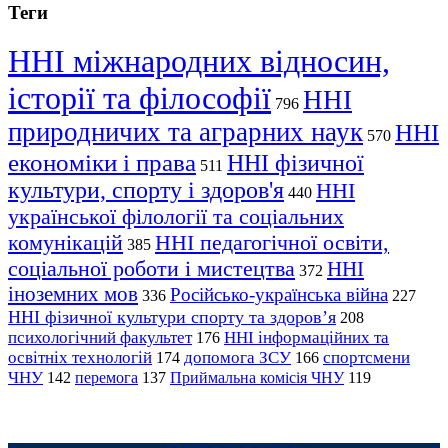
Теги
ННІ міжнародних відносин,
історії та філософії
ННІ
796
природничих та аграрних наук
ННІ
570
економіки і права
ННІ фізичної
511
культури, спорту і здоров'я
ННІ
440
української філології та соціальних
комунікацій
ННІ педагогічної освіти,
385
соціальної роботи і мистецтва
ННІ
372
іноземних мов
Російсько-українська війна
336
227
ННІ фізичної культури спорту та здоров’я
208
психологічний факультет
ННІ інформаційних та
176
освітніх технологій
допомога ЗСУ
спортсмени
174
166
ЧНУ
перемога
142
137
Приймальна комісія ЧНУ
119