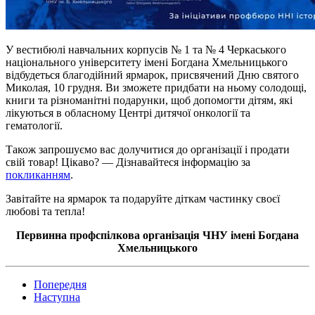
У вестибюлі навчальних корпусів № 1 та № 4 Черкаського
національного університету імені Богдана Хмельницького
відбудеться благодійний ярмарок, присвячений Дню святого
Миколая, 10 грудня. Ви зможете придбати на ньому солодощі,
книги та різноманітні подарунки, щоб допомогти дітям, які
лікуються в обласному Центрі дитячої онкології та
гематології.
Також запрошуємо вас долучитися до організації і продати
свій товар! Цікаво? — Дізнавайтеся інформацію за
покликанням
.
Завітайте на ярмарок та подаруйте діткам частинку своєї
любові та тепла!
Первинна профспілкова організація ЧНУ імені Богдана
Хмельницького
Попередня
Наступна