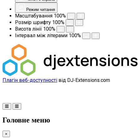
Режим читання
Масштабування
100
%
Розмір шрифту
100
%
Висота лінії
100
%
Інтервал між літерами
100
%
Плагін веб-доступності
від DJ-Extensions.com
Головне меню
×