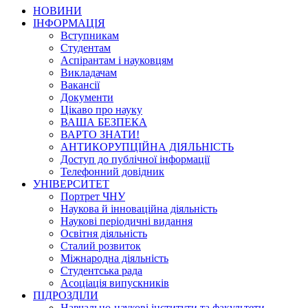
НОВИНИ
ІНФОРМАЦІЯ
Вступникам
Студентам
Аспірантам і науковцям
Викладачам
Вакансії
Документи
Цікаво про науку
ВАША БЕЗПЕКА
ВАРТО ЗНАТИ!
АНТИКОРУПЦІЙНА ДІЯЛЬНІСТЬ
Доступ до публічної інформації
Телефонний довідник
УНІВЕРСИТЕТ
Портрет ЧНУ
Наукова й інноваційна діяльність
Наукові періодичні видання
Освітня діяльність
Сталий розвиток
Міжнародна діяльність
Студентська рада
Асоціація випускників
ПІДРОЗДІЛИ
Навчально-наукові інститути та факультети