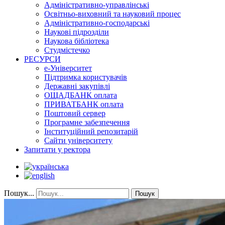
Адміністративно-управлінські
Освітньо-виховний та науковий процес
Адміністративно-господарські
Наукові підрозділи
Наукова бібліотека
Студмістечко
РЕСУРСИ
е-Університет
Підтримка користувачів
Державні закупівлі
ОЩАДБАНК оплата
ПРИВАТБАНК оплата
Поштовий сервер
Програмне забезпечення
Інституційний репозитарій
Сайти університету
Запитати у ректора
Пошук...
Пошук