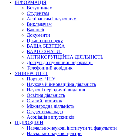
ІНФОРМАЦІЯ
Вступникам
Студентам
Аспірантам і науковцям
Викладачам
Вакансії
Документи
Цікаво про науку
ВАША БЕЗПЕКА
ВАРТО ЗНАТИ!
АНТИКОРУПЦІЙНА ДІЯЛЬНІСТЬ
Доступ до публічної інформації
Телефонний довідник
УНІВЕРСИТЕТ
Портрет ЧНУ
Наукова й інноваційна діяльність
Наукові періодичні видання
Освітня діяльність
Сталий розвиток
Міжнародна діяльність
Студентська рада
Асоціація випускників
ПІДРОЗДІЛИ
Навчально-наукові інститути та факультети
Навчально-наукові центри