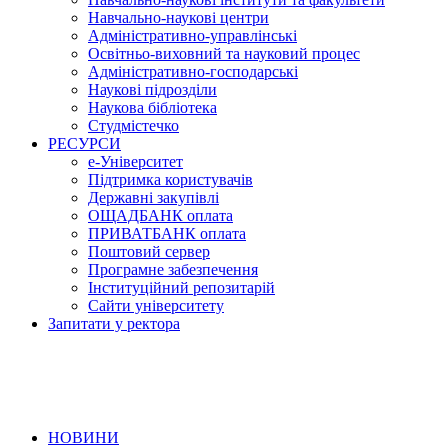
Навчально-наукові центри
Адміністративно-управлінські
Освітньо-виховний та науковий процес
Адміністративно-господарські
Наукові підрозділи
Наукова бібліотека
Студмістечко
РЕСУРСИ
е-Університет
Підтримка користувачів
Державні закупівлі
ОЩАДБАНК оплата
ПРИВАТБАНК оплата
Поштовий сервер
Програмне забезпечення
Інституційний репозитарій
Сайти університету
Запитати у ректора
НОВИНИ