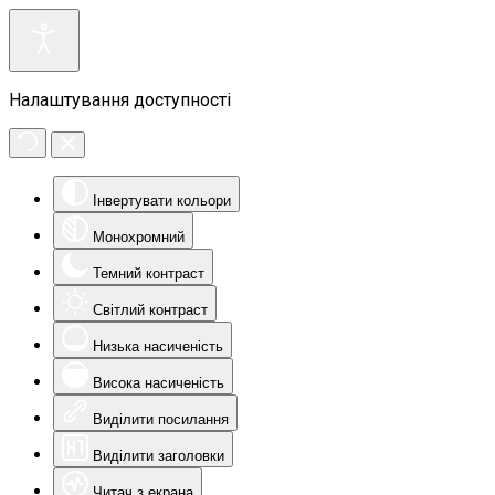
Налаштування доступності
Інвертувати кольори
Монохромний
Темний контраст
Світлий контраст
Низька насиченість
Висока насиченість
Виділити посилання
Виділити заголовки
Читач з екрана