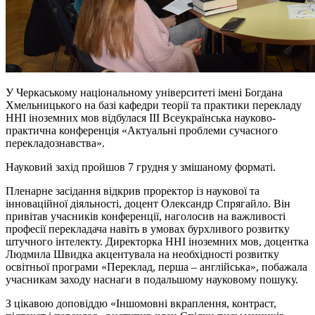
У Черкаському національному університеті імені Богдана
Хмельницького на базі кафедри теорії та практики перекладу
ННІ іноземних мов відбулася III Всеукраїнська науково-
практична конференція «Актуальні проблеми сучасного
перекладознавства».
Науковий захід пройшов 7 грудня у змішаному форматі.
Пленарне засідання відкрив проректор із наукової та
інноваційної діяльності, доцент Олександр Спрягайло. Він
привітав учасників конференції, наголосив на важливості
професії перекладача навіть в умовах бурхливого розвитку
штучного інтелекту. Директорка ННІ іноземних мов, доцентка
Людмила Швидка акцентувала на необхідності розвитку
освітньої програми «Переклад, перша – англійська», побажала
учасникам заходу наснаги в подальшому науковому пошуку.
З цікавою доповіддю «Іншомовні вкраплення, контраст,