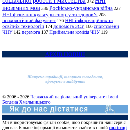
соціальної роботи і мистецтва
ННІ
372
іноземних мов
Російсько-українська війна
336
227
ННІ фізичної культури спорту та здоров’я
208
психологічний факультет
ННІ інформаційних та
176
освітніх технологій
допомога ЗСУ
спортсмени
174
166
ЧНУ
перемога
142
137
Приймальна комісія ЧНУ
119
АРХІВ НОВИН
© 2006 - 2026
Черкаський національний університет імені
Богдана Хмельницького
Ми використовуємо файли cookie, щоб покращити наш сервіс
для вас. Більше інформації ви можете знайти в нашій
політиці