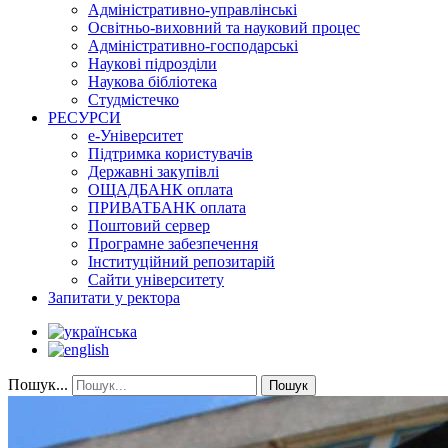
Адміністративно-управлінські
Освітньо-виховний та науковий процес
Адміністративно-господарські
Наукові підрозділи
Наукова бібліотека
Студмістечко
РЕСУРСИ
е-Університет
Підтримка користувачів
Державні закупівлі
ОЩАДБАНК оплата
ПРИВАТБАНК оплата
Поштовий сервер
Програмне забезпечення
Інституційний репозитарій
Сайти університету
Запитати у ректора
Пошук...
Пошук