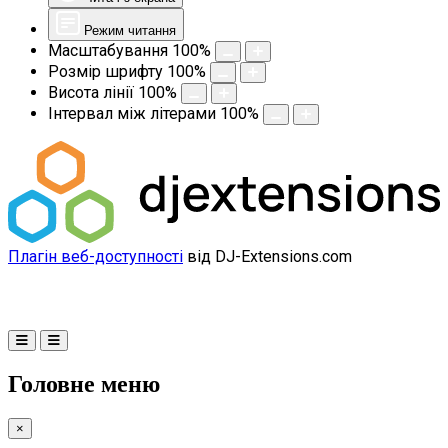
Режим читання
Масштабування
100
%
Розмір шрифту
100
%
Висота лінії
100
%
Інтервал між літерами
100
%
Плагін веб-доступності
від DJ-Extensions.com
Головне меню
×