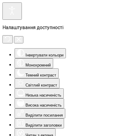
Налаштування доступності
Інвертувати кольори
Монохромний
Темний контраст
Світлий контраст
Низька насиченість
Висока насиченість
Виділити посилання
Виділити заголовки
Читач з екрана