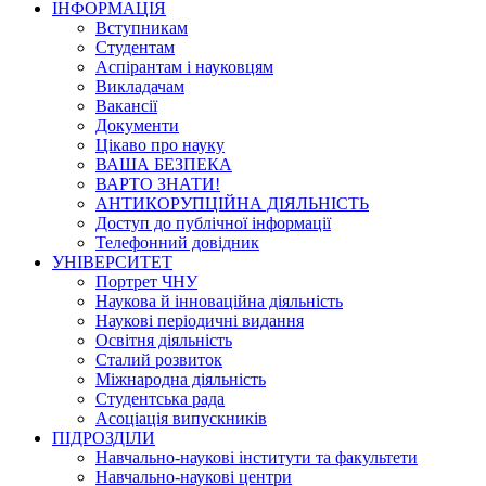
ІНФОРМАЦІЯ
Вступникам
Студентам
Аспірантам і науковцям
Викладачам
Вакансії
Документи
Цікаво про науку
ВАША БЕЗПЕКА
ВАРТО ЗНАТИ!
АНТИКОРУПЦІЙНА ДІЯЛЬНІСТЬ
Доступ до публічної інформації
Телефонний довідник
УНІВЕРСИТЕТ
Портрет ЧНУ
Наукова й інноваційна діяльність
Наукові періодичні видання
Освітня діяльність
Сталий розвиток
Міжнародна діяльність
Студентська рада
Асоціація випускників
ПІДРОЗДІЛИ
Навчально-наукові інститути та факультети
Навчально-наукові центри