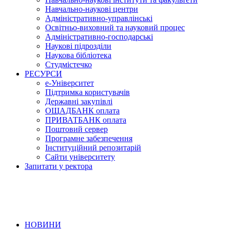
Навчально-наукові центри
Адміністративно-управлінські
Освітньо-виховний та науковий процес
Адміністративно-господарські
Наукові підрозділи
Наукова бібліотека
Студмістечко
РЕСУРСИ
е-Університет
Підтримка користувачів
Державні закупівлі
ОЩАДБАНК оплата
ПРИВАТБАНК оплата
Поштовий сервер
Програмне забезпечення
Інституційний репозитарій
Сайти університету
Запитати у ректора
НОВИНИ