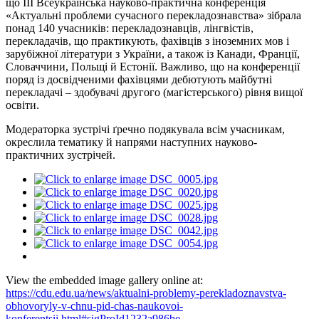
що III Всеукраїнська науково-практична конференція
«Актуальні проблеми сучасного перекладознавства» зібрала
понад 140 учасників: перекладознавців, лінгвістів,
перекладачів, що практикують, фахівців з іноземних мов і
зарубіжної літератури з України, а також із Канади, Франції,
Словаччини, Польщі й Естонії. Важливо, що на конференції
поряд із досвідченими фахівцями дебютують майбутні
перекладачі – здобувачі другого (магістерського) рівня вищої
освіти.
Модераторка зустрічі ґречно подякувала всім учасникам,
окреслила тематику й напрями наступних науково-
практичних зустрічей.
View the embedded image gallery online at:
https://cdu.edu.ua/news/aktualni-problemy-perekladoznavstva-
obhovoryly-v-chnu-pid-chas-naukovoi-
konferentsii.html#sigProId1232a986be