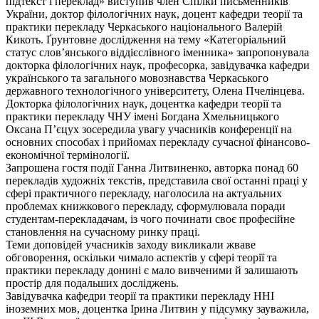
підтекст і переклад» виступив член Спілки письменників
України, доктор філологічних наук, доцент кафедри теорії та
практики перекладу Черкаського національного Валерій
Кикоть. Ґрунтовне дослідження на тему «Категоріальний
статус слов’янського віддієслівного іменника» запропонувала
докторка філологічних наук, професорка, завідувачка кафедри
українського та загального мовознавства Черкаського
державного технологічного університету, Олена Пчелінцева.
Докторка філологічних наук, доцентка кафедри теорії та
практики перекладу ЧНУ імені Богдана Хмельницького
Оксана П’єцух зосередила увагу учасників конференції на
основних способах і прийомах перекладу сучасної фінансово-
економічної термінології.
Запрошена гостя події Ганна Литвиненко, авторка понад 60
перекладів художніх текстів, представила свої останні праці у
сфері практичного перекладу, наголосила на актуальних
проблемах книжкового перекладу, сформулювала поради
студентам-перекладачам, із чого починати своє професійне
становлення на сучасному ринку праці.
Теми доповідей учасників заходу викликали жваве
обговорення, оскільки чимало аспектів у сфері теорії та
практики перекладу донині є мало вивченими й залишають
простір для подальших досліджень.
Завідувачка кафедри теорії та практики перекладу ННІ
іноземних мов, доцентка Ірина Литвин у підсумку зауважила,