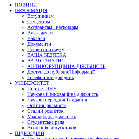
НОВИНИ
ІНФОРМАЦІЯ
Вступникам
Студентам
Аспірантам і науковцям
Викладачам
Вакансії
Документи
Цікаво про науку
ВАША БЕЗПЕКА
ВАРТО ЗНАТИ!
АНТИКОРУПЦІЙНА ДІЯЛЬНІСТЬ
Доступ до публічної інформації
Телефонний довідник
УНІВЕРСИТЕТ
Портрет ЧНУ
Наукова й інноваційна діяльність
Наукові періодичні видання
Освітня діяльність
Сталий розвиток
Міжнародна діяльність
Студентська рада
Асоціація випускників
ПІДРОЗДІЛИ
Навчально-наукові інститути та факультети