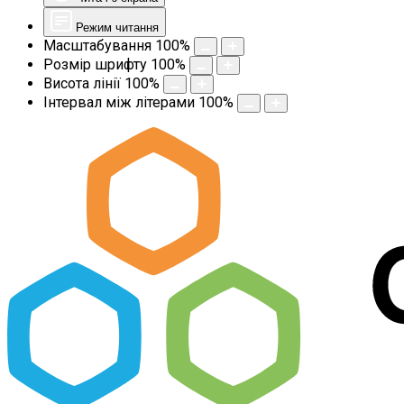
Режим читання
Масштабування
100
%
Розмір шрифту
100
%
Висота лінії
100
%
Інтервал між літерами
100
%