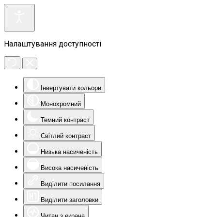
Налаштування доступності
Інвертувати кольори
Монохромний
Темний контраст
Світлий контраст
Низька насиченість
Висока насиченість
Виділити посилання
Виділити заголовки
Читач з екрана