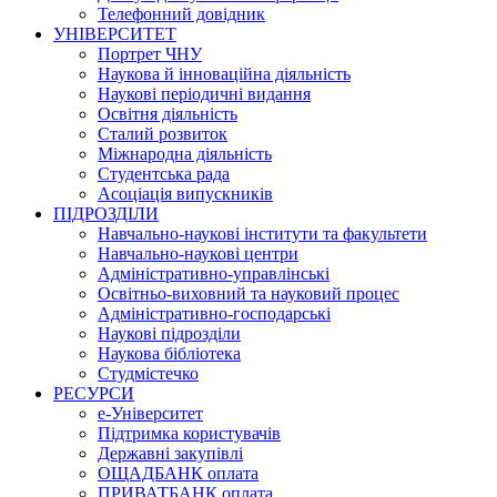
Телефонний довідник
УНІВЕРСИТЕТ
Портрет ЧНУ
Наукова й інноваційна діяльність
Наукові періодичні видання
Освітня діяльність
Сталий розвиток
Міжнародна діяльність
Студентська рада
Асоціація випускників
ПІДРОЗДІЛИ
Навчально-наукові інститути та факультети
Навчально-наукові центри
Адміністративно-управлінські
Освітньо-виховний та науковий процес
Адміністративно-господарські
Наукові підрозділи
Наукова бібліотека
Студмістечко
РЕСУРСИ
е-Університет
Підтримка користувачів
Державні закупівлі
ОЩАДБАНК оплата
ПРИВАТБАНК оплата