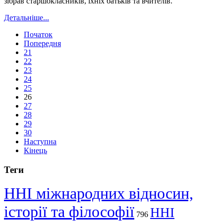
зібрав старшокласників, їхніх батьків та вчителів.
Детальніше...
Початок
Попередня
21
22
23
24
25
26
27
28
29
30
Наступна
Кінець
Теги
ННІ міжнародних відносин,
історії та філософії
ННІ
796