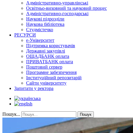
Адміністративно-управлінські
Освітньо-виховний та науковий процес
Адміністративно-господарські
Наукові підрозділи
Наукова бібліотека
Студмістечко
РЕСУРСИ
е-Університет
Підтримка користувачів
Державні закупівлі
ОЩАДБАНК оплата
ПРИВАТБАНК оплата
Поштовий сервер
Програмне забезпечення
Інституційний репозитарій
Сайти університету
Запитати у ректора
Пошук...
Пошук