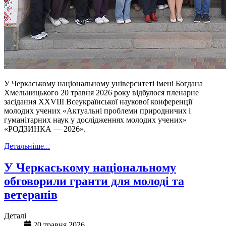
У Черкаському національному університеті імені Богдана
Хмельницького 20 травня 2026 року відбулося пленарне
засідання XXVІІІ Всеукраїнської наукової конференції
молодих учених «Актуальні проблеми природничих і
гуманітарних наук у дослідженнях молодих учених»
«РОДЗИНКА — 2026».
Детальніше...
У Черкаському національному
обговорили гранти для молоді та
ветеранів
Деталі
20 травня 2026