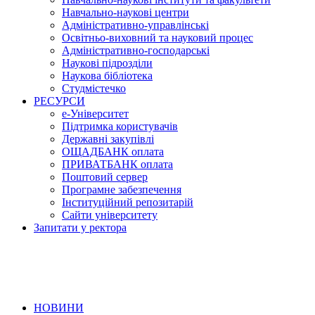
Навчально-наукові центри
Адміністративно-управлінські
Освітньо-виховний та науковий процес
Адміністративно-господарські
Наукові підрозділи
Наукова бібліотека
Студмістечко
РЕСУРСИ
е-Університет
Підтримка користувачів
Державні закупівлі
ОЩАДБАНК оплата
ПРИВАТБАНК оплата
Поштовий сервер
Програмне забезпечення
Інституційний репозитарій
Сайти університету
Запитати у ректора
НОВИНИ