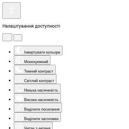
Налаштування доступності
Інвертувати кольори
Монохромний
Темний контраст
Світлий контраст
Низька насиченість
Висока насиченість
Виділити посилання
Виділити заголовки
Читач з екрана