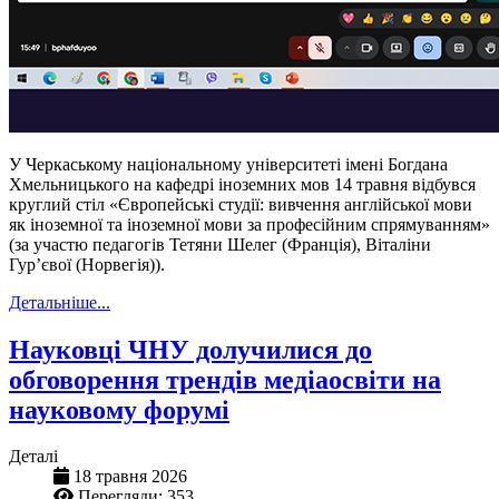
У Черкаському національному університеті імені Богдана
Хмельницького на кафедрі іноземних мов 14 травня відбувся
круглий стіл «Європейські студії: вивчення англійської мови
як іноземної та іноземної мови за професійним спрямуванням»
(за участю педагогів Тетяни Шелег (Франція), Віталіни
Гурʼєвої (Норвегія)).
Детальніше...
Науковці ЧНУ долучилися до
обговорення трендів медіаосвіти на
науковому форумі
Деталі
18 травня 2026
Перегляди: 353