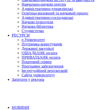
Навчально-наукові центри
Адміністративно-управлінські
Освітньо-виховний та науковий процес
Адміністративно-господарські
Наукові підрозділи
Наукова бібліотека
Студмістечко
РЕСУРСИ
е-Університет
Підтримка користувачів
Державні закупівлі
ОЩАДБАНК оплата
ПРИВАТБАНК оплата
Поштовий сервер
Програмне забезпечення
Інституційний репозитарій
Сайти університету
Запитати у ректора
НОВИНИ