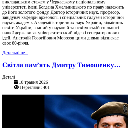
викладацьким стажем у Черкаському національному
університеті імені Богдана Хмельницького по праву належить
до його золотого фонду. Доктор історичних наук, професор,
завідувач кафедри археології і спеціальних галузей історичної
науки, академік Академії історичних наук України, відмінник
освіти України, знаний у науковій та освітянській спільноті
нашої держави як університетський лідер і генератор нових
ідей, Анатолій Георгійович Морозов цими днями відзначає
своє 80-річчя.
Детальніше...
Світла пам’ять Дмитру Тимошенку…
Деталі
18 травня 2026
Перегляди: 401