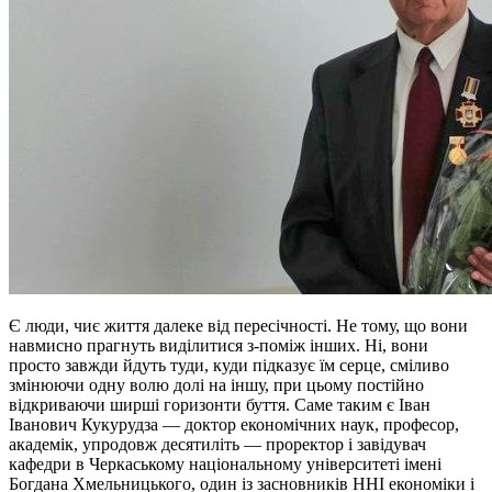
Є люди, чиє життя далеке від пересічності. Не тому, що вони
навмисно прагнуть виділитися з-поміж інших. Ні, вони
просто завжди йдуть туди, куди підказує їм серце, сміливо
змінюючи одну волю долі на іншу, при цьому постійно
відкриваючи ширші горизонти буття. Саме таким є Іван
Іванович Кукурудза — доктор економічних наук, професор,
академік, упродовж десятиліть — проректор і завідувач
кафедри в Черкаському національному університеті імені
Богдана Хмельницького, один із засновників ННІ економіки і