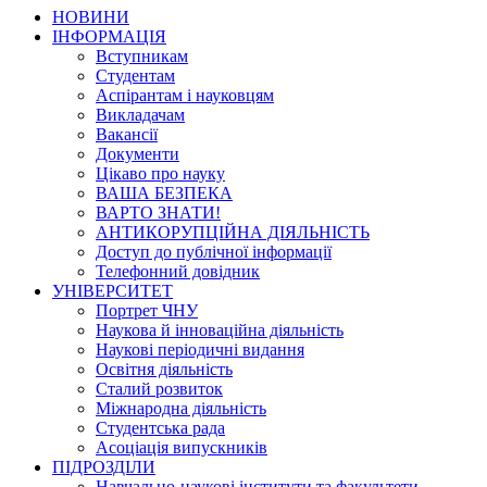
НОВИНИ
ІНФОРМАЦІЯ
Вступникам
Студентам
Аспірантам і науковцям
Викладачам
Вакансії
Документи
Цікаво про науку
ВАША БЕЗПЕКА
ВАРТО ЗНАТИ!
АНТИКОРУПЦІЙНА ДІЯЛЬНІСТЬ
Доступ до публічної інформації
Телефонний довідник
УНІВЕРСИТЕТ
Портрет ЧНУ
Наукова й інноваційна діяльність
Наукові періодичні видання
Освітня діяльність
Сталий розвиток
Міжнародна діяльність
Студентська рада
Асоціація випускників
ПІДРОЗДІЛИ
Навчально-наукові інститути та факультети