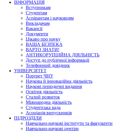
ІНФОРМАЦІЯ
Вступникам
Студентам
Аспірантам і науковцям
Викладачам
Вакансії
Документи
Цікаво про науку
ВАША БЕЗПЕКА
ВАРТО ЗНАТИ!
АНТИКОРУПЦІЙНА ДІЯЛЬНІСТЬ
Доступ до публічної інформації
Телефонний довідник
УНІВЕРСИТЕТ
Портрет ЧНУ
Наукова й інноваційна діяльність
Наукові періодичні видання
Освітня діяльність
Сталий розвиток
Міжнародна діяльність
Студентська рада
Асоціація випускників
ПІДРОЗДІЛИ
Навчально-наукові інститути та факультети
Навчально-наукові центри