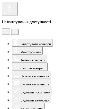
Налаштування доступності
Інвертувати кольори
Монохромний
Темний контраст
Світлий контраст
Низька насиченість
Висока насиченість
Виділити посилання
Виділити заголовки
Читач з екрана