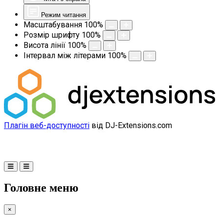
Режим читання
Масштабування
100
%
Розмір шрифту
100
%
Висота лінії
100
%
Інтервал між літерами
100
%
Плагін веб-доступності
від DJ-Extensions.com
Головне меню
×