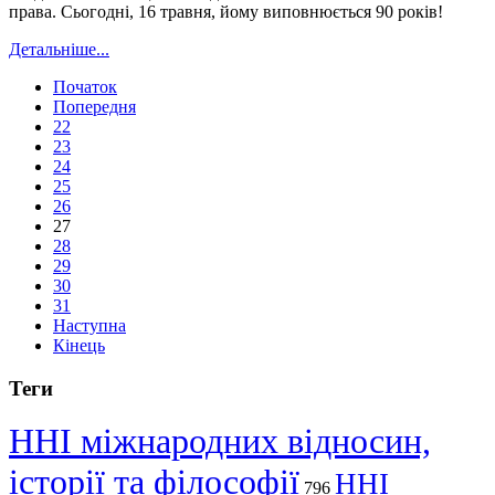
права. Сьогодні, 16 травня, йому виповнюється 90 років!
Детальніше...
Початок
Попередня
22
23
24
25
26
27
28
29
30
31
Наступна
Кінець
Теги
ННІ міжнародних відносин,
історії та філософії
ННІ
796