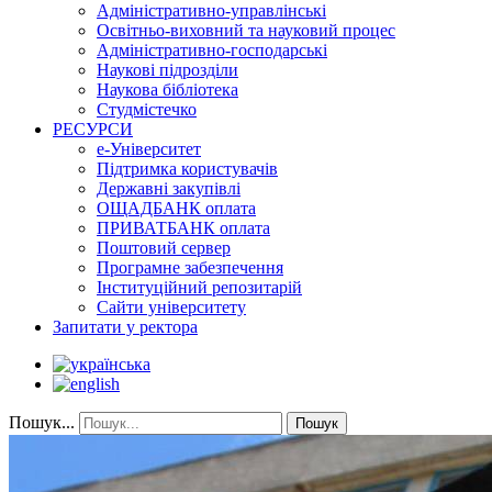
Адміністративно-управлінські
Освітньо-виховний та науковий процес
Адміністративно-господарські
Наукові підрозділи
Наукова бібліотека
Студмістечко
РЕСУРСИ
е-Університет
Підтримка користувачів
Державні закупівлі
ОЩАДБАНК оплата
ПРИВАТБАНК оплата
Поштовий сервер
Програмне забезпечення
Інституційний репозитарій
Сайти університету
Запитати у ректора
Пошук...
Пошук