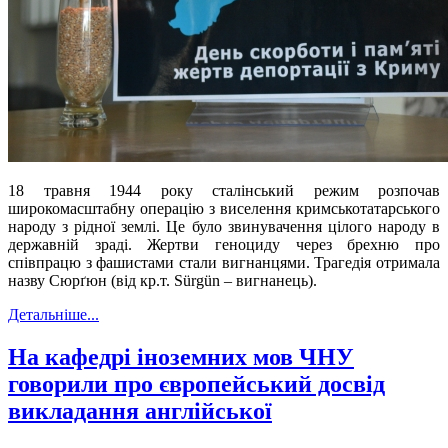
18 травня 1944 року сталінський режим розпочав
широкомасштабну операцію з виселення кримськотатарського
народу з рідної землі. Це було звинувачення цілого народу в
державній зраді. Жертви геноциду через брехню про
співпрацю з фашистами стали вигнанцями. Трагедія отримала
назву Сюрґюн (від кр.т. Sürgün – вигнанець).
Детальніше...
На кафедрі іноземних мов ЧНУ
говорили про європейський досвід
викладання англійської