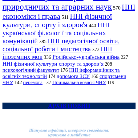
природничих та аграрних наук
ННІ
570
економіки і права
ННІ фізичної
511
культури, спорту і здоров'я
ННІ
440
української філології та соціальних
комунікацій
ННІ педагогічної освіти,
385
соціальної роботи і мистецтва
ННІ
372
іноземних мов
Російсько-українська війна
336
227
ННІ фізичної культури спорту та здоров’я
208
психологічний факультет
ННІ інформаційних та
176
освітніх технологій
допомога ЗСУ
спортсмени
174
166
ЧНУ
перемога
142
137
Приймальна комісія ЧНУ
119
АРХІВ НОВИН