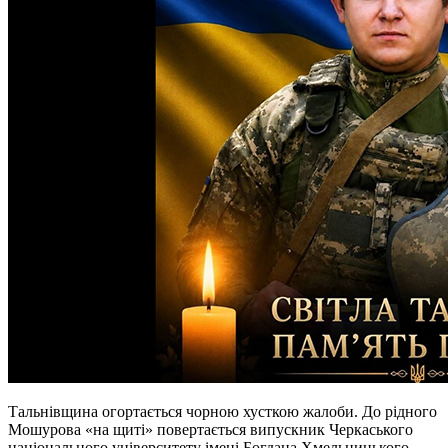
Тальнівщина огортається чорною хусткою жалоби. До рідного
Мошурова «на щиті» повертається випускник Черкаського
національного університету імені Богдана Хмельницького,