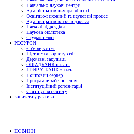
Навчально-наукові центри
Адміністративно-управлінські
Освітньо-виховний та науковий процес
Адміністративно-господарські
Наукові підрозділи
Наукова бібліотека
Студмістечко
РЕСУРСИ
е-Університет
Підтримка користувачів
Державні закупівлі
ОЩАДБАНК оплата
ПРИВАТБАНК оплата
Поштовий сервер
Програмне забезпечення
Інституційний репозитарій
Сайти університету
Запитати у ректора
НОВИНИ