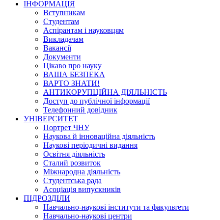
ІНФОРМАЦІЯ
Вступникам
Студентам
Аспірантам і науковцям
Викладачам
Вакансії
Документи
Цікаво про науку
ВАША БЕЗПЕКА
ВАРТО ЗНАТИ!
АНТИКОРУПЦІЙНА ДІЯЛЬНІСТЬ
Доступ до публічної інформації
Телефонний довідник
УНІВЕРСИТЕТ
Портрет ЧНУ
Наукова й інноваційна діяльність
Наукові періодичні видання
Освітня діяльність
Сталий розвиток
Міжнародна діяльність
Студентська рада
Асоціація випускників
ПІДРОЗДІЛИ
Навчально-наукові інститути та факультети
Навчально-наукові центри