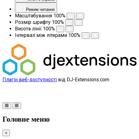
Режим читання
Масштабування
100
%
Розмір шрифту
100
%
Висота лінії
100
%
Інтервал між літерами
100
%
Плагін веб-доступності
від DJ-Extensions.com
Головне меню
×