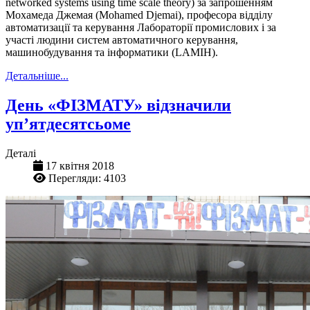
networked systems using time scale theory) за запрошенням
Мохамеда Джемая (Mohamed Djemai), професора відділу
автоматизації та керування Лабораторії промислових і за
участі людини систем автоматичного керування,
машинобудування та інформатики (LAMIH).
Детальніше...
День «ФІЗМАТУ» відзначили
уп’ятдесятсьоме
Деталі
17 квітня 2018
Перегляди: 4103