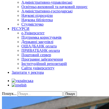
Адміністративно-управлінські
Освітньо-виховний та науковий процес
Адміністративно-господарські
Наукові підрозділи
Наукова бібліотека
Студмістечко
РЕСУРСИ
е-Університет
Підтримка користувачів
Державні закупівлі
ОЩАДБАНК оплата
ПРИВАТБАНК оплата
Поштовий сервер
Програмне забезпечення
Інституційний репозитарій
Сайти університету
Запитати у ректора
Пошук...
Пошук