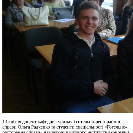
13 квітня доцент кафедри туризму і готельно-ресторанної
справи Ольга Радченко та студенти спеціальності «Готельно-
ресторанна справа» навчально-наукового інституту економіки