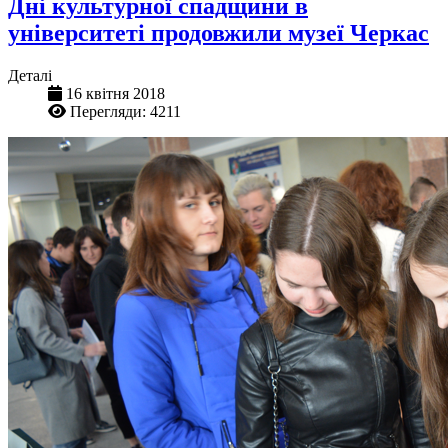
Дні культурної спадщини в
університеті продовжили музеї Черкас
Деталі
16 квітня 2018
Перегляди: 4211