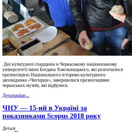
Дні культурної спадщини в Черкаському національному
університеті імені Богдана Хмельницького, які розпочалися
презентацією Національного історико-культурного
заповідника «Чигирин», завершилися презентаціями
черкаських музеїв, які відбулися.
Детальніше...
ЧНУ — 15-ий в Україні за
показниками Scopus 2018 року
Деталі