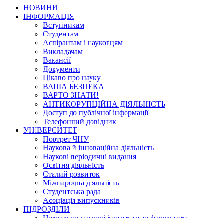
НОВИНИ
ІНФОРМАЦІЯ
Вступникам
Студентам
Аспірантам і науковцям
Викладачам
Вакансії
Документи
Цікаво про науку
ВАША БЕЗПЕКА
ВАРТО ЗНАТИ!
АНТИКОРУПЦІЙНА ДІЯЛЬНІСТЬ
Доступ до публічної інформації
Телефонний довідник
УНІВЕРСИТЕТ
Портрет ЧНУ
Наукова й інноваційна діяльність
Наукові періодичні видання
Освітня діяльність
Сталий розвиток
Міжнародна діяльність
Студентська рада
Асоціація випускників
ПІДРОЗДІЛИ
Навчально-наукові інститути та факультети