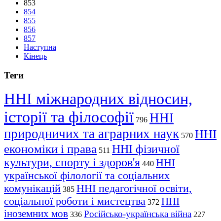
853
854
855
856
857
Наступна
Кінець
Теги
ННІ міжнародних відносин,
історії та філософії
ННІ
796
природничих та аграрних наук
ННІ
570
економіки і права
ННІ фізичної
511
культури, спорту і здоров'я
ННІ
440
української філології та соціальних
комунікацій
ННІ педагогічної освіти,
385
соціальної роботи і мистецтва
ННІ
372
іноземних мов
Російсько-українська війна
336
227