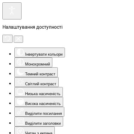
Налаштування доступності
Інвертувати кольори
Монохромний
Темний контраст
Світлий контраст
Низька насиченість
Висока насиченість
Виділити посилання
Виділити заголовки
Читач з екрана