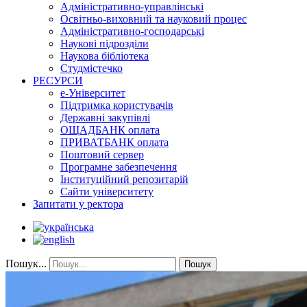
Адміністративно-управлінські
Освітньо-виховний та науковий процес
Адміністративно-господарські
Наукові підрозділи
Наукова бібліотека
Студмістечко
РЕСУРСИ
е-Університет
Підтримка користувачів
Державні закупівлі
ОЩАДБАНК оплата
ПРИВАТБАНК оплата
Поштовий сервер
Програмне забезпечення
Інституційний репозитарій
Сайти університету
Запитати у ректора
Пошук...
Пошук