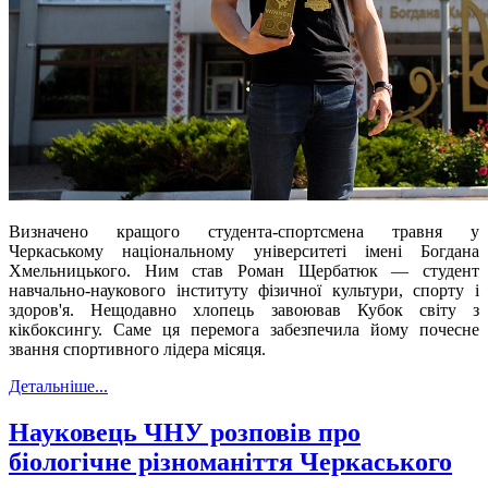
Визначено кращого студента-спортсмена травня у
Черкаському національному університеті імені Богдана
Хмельницького. Ним став Роман Щербатюк — с
тудент
навчально-наукового інституту
фізичної культури, спорту і
здоров'я.
Нещодавно хлопець
завоював Кубок світу з
кікбоксингу.
Саме ця перемога
забезпечила йому почесне
звання спортивного лідера місяця.
Детальніше...
Науковець ЧНУ розповів про
біологічне різноманіття Черкаського