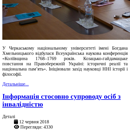
У Черкаському національному університеті імені Богдана
Хмельницького відбулася Всеукраїнська наукова конференція
«Коліївщина 1768–1769 років. Козацько-гайдамацьке
повстання на Правобережній Україні: історичні реалії та
національна пам’ять». Ініціювали захід науковці ННІ історії і
філософії.
Детальніше...
Інформація стосовно супроводу осіб з
інвалідністю
Деталі
12 червня 2018
Перегляди: 4330