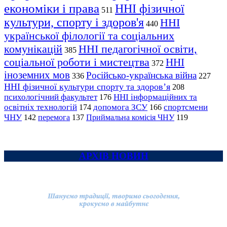
економіки і права
ННІ фізичної
511
культури, спорту і здоров'я
ННІ
440
української філології та соціальних
комунікацій
ННІ педагогічної освіти,
385
соціальної роботи і мистецтва
ННІ
372
іноземних мов
Російсько-українська війна
336
227
ННІ фізичної культури спорту та здоров’я
208
психологічний факультет
ННІ інформаційних та
176
освітніх технологій
допомога ЗСУ
спортсмени
174
166
ЧНУ
перемога
142
137
Приймальна комісія ЧНУ
119
АРХІВ НОВИН