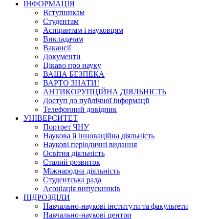
ІНФОРМАЦІЯ
Вступникам
Студентам
Аспірантам і науковцям
Викладачам
Вакансії
Документи
Цікаво про науку
ВАША БЕЗПЕКА
ВАРТО ЗНАТИ!
АНТИКОРУПЦІЙНА ДІЯЛЬНІСТЬ
Доступ до публічної інформації
Телефонний довідник
УНІВЕРСИТЕТ
Портрет ЧНУ
Наукова й інноваційна діяльність
Наукові періодичні видання
Освітня діяльність
Сталий розвиток
Міжнародна діяльність
Студентська рада
Асоціація випускників
ПІДРОЗДІЛИ
Навчально-наукові інститути та факультети
Навчально-наукові центри