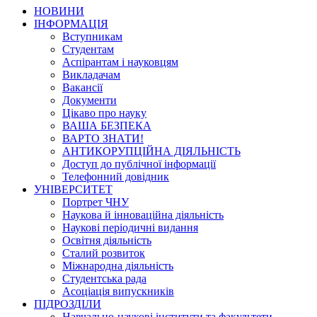
НОВИНИ
ІНФОРМАЦІЯ
Вступникам
Студентам
Аспірантам і науковцям
Викладачам
Вакансії
Документи
Цікаво про науку
ВАША БЕЗПЕКА
ВАРТО ЗНАТИ!
АНТИКОРУПЦІЙНА ДІЯЛЬНІСТЬ
Доступ до публічної інформації
Телефонний довідник
УНІВЕРСИТЕТ
Портрет ЧНУ
Наукова й інноваційна діяльність
Наукові періодичні видання
Освітня діяльність
Сталий розвиток
Міжнародна діяльність
Студентська рада
Асоціація випускників
ПІДРОЗДІЛИ
Навчально-наукові інститути та факультети