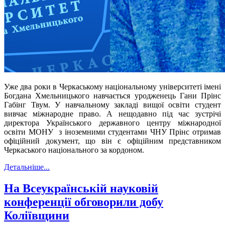
Уже два роки в Черкаському національному університеті імені
Богдана Хмельницького навчається уродженець Гани Прінс
Габінг Твум. У навчальному закладі вищої освіти студент
вивчає міжнародне право. А нещодавно під час зустрічі
директора Українського державного центру міжнародної
освіти МОНУ з іноземними студентами ЧНУ Прінс отримав
офіційний документ, що він є офіційним представником
Черкаського національного за кордоном.
Детальніше...
На Всеукраїнській науковій
конференції обговорили добу
Коліївщини