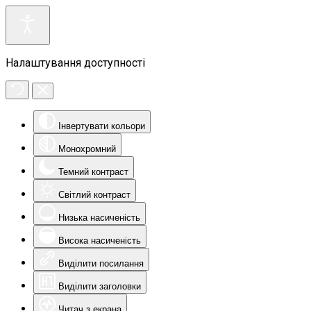
Налаштування доступності
Інвертувати кольори
Монохромний
Темний контраст
Світлий контраст
Низька насиченість
Висока насиченість
Виділити посилання
Виділити заголовки
Читач з екрана