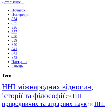
Детальніше...
Початок
Попередня
834
835
836
837
838
839
840
841
842
843
Наступна
Кінець
Теги
ННІ міжнародних відносин,
історії та філософії
ННІ
796
природничих та аграрних наук
ННІ
570