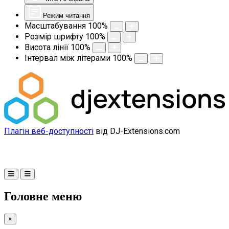
Режим читання
Масштабування
100
%
Розмір шрифту
100
%
Висота лінії
100
%
Інтервал між літерами
100
%
Плагін веб-доступності
від DJ-Extensions.com
Головне меню
×