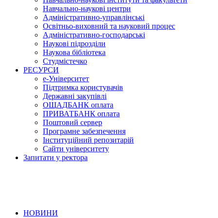
Навчально-наукові центри
Адміністративно-управлінські
Освітньо-виховний та науковий процес
Адміністративно-господарські
Наукові підрозділи
Наукова бібліотека
Студмістечко
РЕСУРСИ
е-Університет
Підтримка користувачів
Державні закупівлі
ОЩАДБАНК оплата
ПРИВАТБАНК оплата
Поштовий сервер
Програмне забезпечення
Інституційний репозитарій
Сайти університету
Запитати у ректора
НОВИНИ