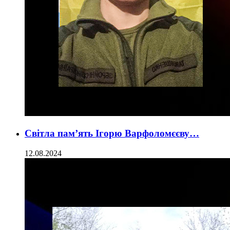
Світла пам’ять Ігорю Варфоломєєву…
12.08.2024