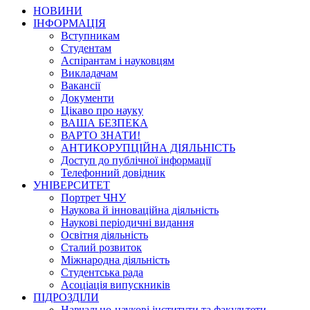
НОВИНИ
ІНФОРМАЦІЯ
Вступникам
Студентам
Аспірантам і науковцям
Викладачам
Вакансії
Документи
Цікаво про науку
ВАША БЕЗПЕКА
ВАРТО ЗНАТИ!
АНТИКОРУПЦІЙНА ДІЯЛЬНІСТЬ
Доступ до публічної інформації
Телефонний довідник
УНІВЕРСИТЕТ
Портрет ЧНУ
Наукова й інноваційна діяльність
Наукові періодичні видання
Освітня діяльність
Сталий розвиток
Міжнародна діяльність
Студентська рада
Асоціація випускників
ПІДРОЗДІЛИ
Навчально-наукові інститути та факультети