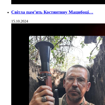
Світла пам’ять Костянтину Мацибоці…
15.10.2024