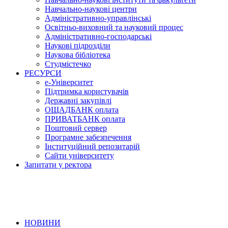
Навчально-наукові центри
Адміністративно-управлінські
Освітньо-виховний та науковий процес
Адміністративно-господарські
Наукові підрозділи
Наукова бібліотека
Студмістечко
РЕСУРСИ
е-Університет
Підтримка користувачів
Державні закупівлі
ОЩАДБАНК оплата
ПРИВАТБАНК оплата
Поштовий сервер
Програмне забезпечення
Інституційний репозитарій
Сайти університету
Запитати у ректора
НОВИНИ