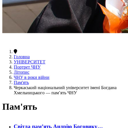
Головна
УНІВЕРСИТЕТ
Портрет ЧНУ
Літопис
ЧНУ в роки війни
Пам'ять
Черкаський національний університет імені Богдана
Хмельницького — пам’ять ЧНУ
Пам'ять
Світла пам’ять Андрію Боговику…