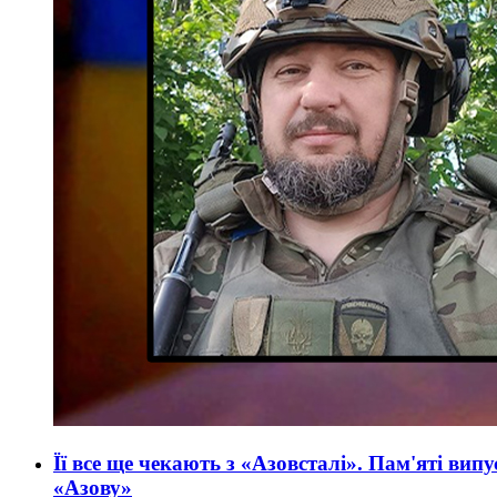
Її все ще чекають з «Азовсталі». Пам'яті вип
«Азову»