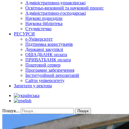
Адміністративно-управлінські
Освітньо-виховний та науковий процес
Адміністративно-господарські
Наукові підрозділи
Наукова бібліотека
Студмістечко
РЕСУРСИ
е-Університет
Підтримка користувачів
Державні закупівлі
ОЩАДБАНК оплата
ПРИВАТБАНК оплата
Поштовий сервер
Програмне забезпечення
Інституційний репозитарій
Сайти університету
Запитати у ректора
Пошук...
Пошук