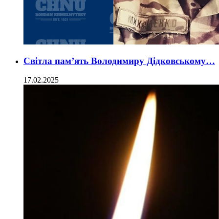
Світла пам’ять Володимиру Дідковському…
17.02.2025