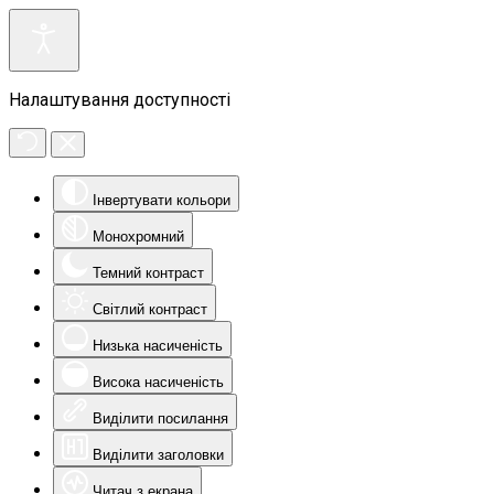
Налаштування доступності
Інвертувати кольори
Монохромний
Темний контраст
Світлий контраст
Низька насиченість
Висока насиченість
Виділити посилання
Виділити заголовки
Читач з екрана