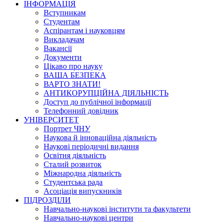
ІНФОРМАЦІЯ
Вступникам
Студентам
Аспірантам і науковцям
Викладачам
Вакансії
Документи
Цікаво про науку
ВАША БЕЗПЕКА
ВАРТО ЗНАТИ!
АНТИКОРУПЦІЙНА ДІЯЛЬНІСТЬ
Доступ до публічної інформації
Телефонний довідник
УНІВЕРСИТЕТ
Портрет ЧНУ
Наукова й інноваційна діяльність
Наукові періодичні видання
Освітня діяльність
Сталий розвиток
Міжнародна діяльність
Студентська рада
Асоціація випускників
ПІДРОЗДІЛИ
Навчально-наукові інститути та факультети
Навчально-наукові центри