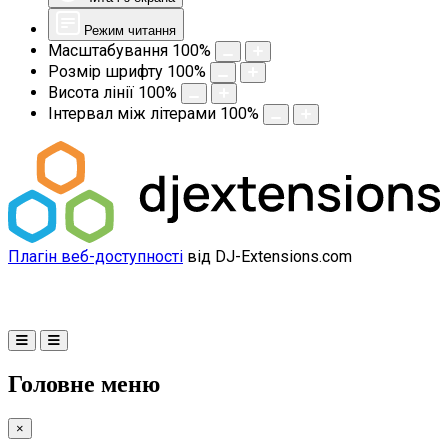
Режим читання
Масштабування
100
%
Розмір шрифту
100
%
Висота лінії
100
%
Інтервал між літерами
100
%
Плагін веб-доступності
від DJ-Extensions.com
Головне меню
×