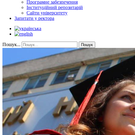
Програмне забезпечення
Інституційний репозитарій
Сайти університету
Запитати у ректора
Пошук...
Пошук