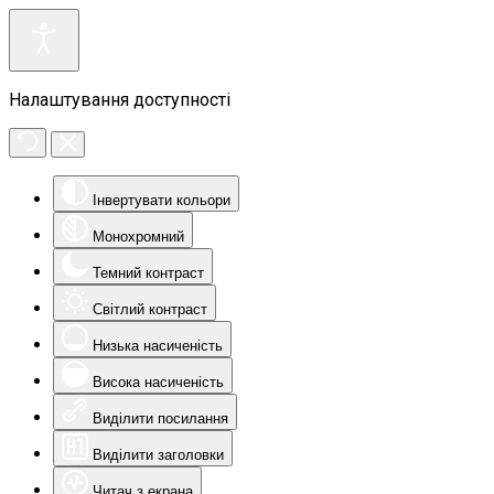
Налаштування доступності
Інвертувати кольори
Монохромний
Темний контраст
Світлий контраст
Низька насиченість
Висока насиченість
Виділити посилання
Виділити заголовки
Читач з екрана