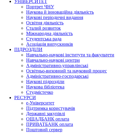
УНІВЕРСИТЕТ
Портрет ЧНУ
Наукова й інноваційна діяльність
Наукові періодичні видання
Освітня діяльність
Сталий розвиток
Міжнародна діяльність
Студентська рада
Асоціація випускників
ПІДРОЗДІЛИ
Навчально-наукові інститути та факультети
Навчально-наукові центри
Адміністративно-управлінські
Освітньо-виховний та науковий процес
Адміністративно-господарські
Наукові підрозділи
Наукова бібліотека
Студмістечко
РЕСУРСИ
е-Університет
Підтримка користувачів
Державні закупівлі
ОЩАДБАНК оплата
ПРИВАТБАНК оплата
Поштовий сервер