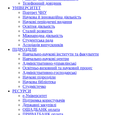
Телефонний довідник
УНІВЕРСИТЕТ
Портрет ЧНУ
Наукова й інноваційна діяльність
Наукові періодичні видання
Освітня діяльність
Сталий розвиток
Міжнародна діяльність
Студентська рада
Асоціація випускників
ПІДРОЗДІЛИ
Навчально-наукові інститути та факультети
Навчально-наукові центри
Адміністративно-управлінські
Освітньо-виховний та науковий процес
Адміністративно-господарські
Наукові підрозділи
Наукова бібліотека
Студмістечко
РЕСУРСИ
е-Університет
Підтримка користувачів
Державні закупівлі
ОЩАДБАНК оплата
ПРИВАТБАНК оплата