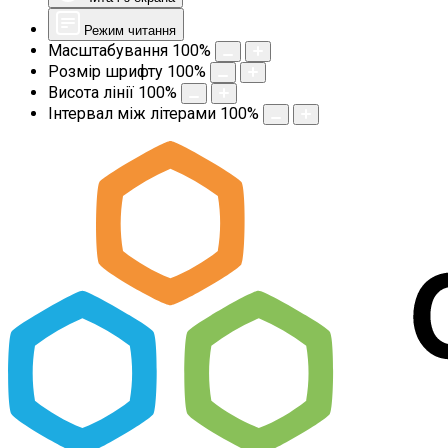
Режим читання
Масштабування
100
%
Розмір шрифту
100
%
Висота лінії
100
%
Інтервал між літерами
100
%