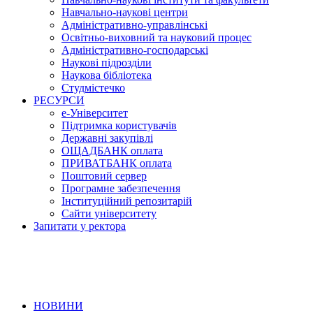
Навчально-наукові центри
Адміністративно-управлінські
Освітньо-виховний та науковий процес
Адміністративно-господарські
Наукові підрозділи
Наукова бібліотека
Студмістечко
РЕСУРСИ
е-Університет
Підтримка користувачів
Державні закупівлі
ОЩАДБАНК оплата
ПРИВАТБАНК оплата
Поштовий сервер
Програмне забезпечення
Інституційний репозитарій
Сайти університету
Запитати у ректора
НОВИНИ