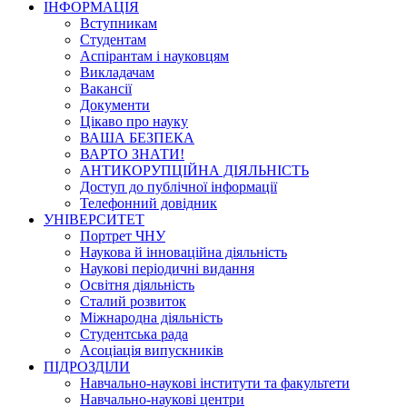
ІНФОРМАЦІЯ
Вступникам
Студентам
Аспірантам і науковцям
Викладачам
Вакансії
Документи
Цікаво про науку
ВАША БЕЗПЕКА
ВАРТО ЗНАТИ!
АНТИКОРУПЦІЙНА ДІЯЛЬНІСТЬ
Доступ до публічної інформації
Телефонний довідник
УНІВЕРСИТЕТ
Портрет ЧНУ
Наукова й інноваційна діяльність
Наукові періодичні видання
Освітня діяльність
Сталий розвиток
Міжнародна діяльність
Студентська рада
Асоціація випускників
ПІДРОЗДІЛИ
Навчально-наукові інститути та факультети
Навчально-наукові центри