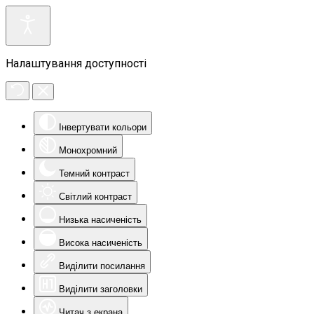
Налаштування доступності
Інвертувати кольори
Монохромний
Темний контраст
Світлий контраст
Низька насиченість
Висока насиченість
Виділити посилання
Виділити заголовки
Читач з екрана