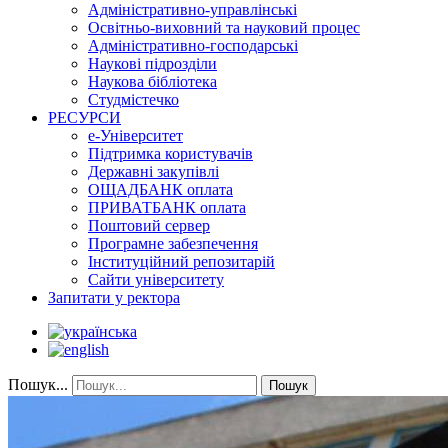
Адміністративно-управлінські
Освітньо-виховний та науковий процес
Адміністративно-господарські
Наукові підрозділи
Наукова бібліотека
Студмістечко
РЕСУРСИ
е-Університет
Підтримка користувачів
Державні закупівлі
ОЩАДБАНК оплата
ПРИВАТБАНК оплата
Поштовий сервер
Програмне забезпечення
Інституційний репозитарій
Сайти університету
Запитати у ректора
Пошук...
Пошук