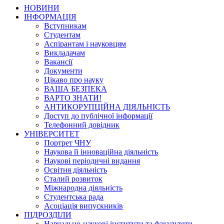
НОВИНИ
ІНФОРМАЦІЯ
Вступникам
Студентам
Аспірантам і науковцям
Викладачам
Вакансії
Документи
Цікаво про науку
ВАША БЕЗПЕКА
ВАРТО ЗНАТИ!
АНТИКОРУПЦІЙНА ДІЯЛЬНІСТЬ
Доступ до публічної інформації
Телефонний довідник
УНІВЕРСИТЕТ
Портрет ЧНУ
Наукова й інноваційна діяльність
Наукові періодичні видання
Освітня діяльність
Сталий розвиток
Міжнародна діяльність
Студентська рада
Асоціація випускників
ПІДРОЗДІЛИ
Навчально-наукові інститути та факультети