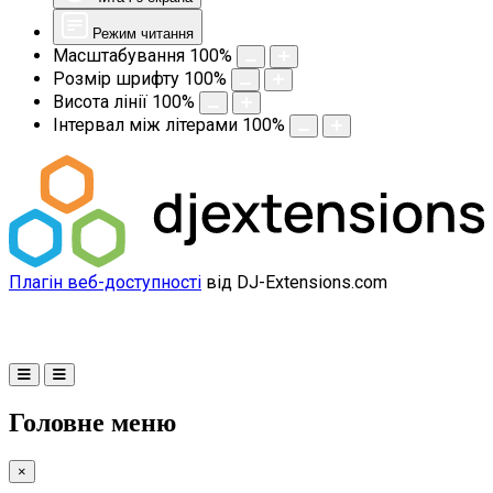
Режим читання
Масштабування
100
%
Розмір шрифту
100
%
Висота лінії
100
%
Інтервал між літерами
100
%
Плагін веб-доступності
від DJ-Extensions.com
Головне меню
×