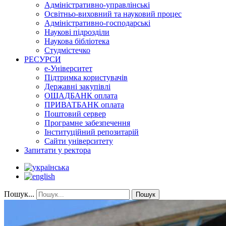
Адміністративно-управлінські
Освітньо-виховний та науковий процес
Адміністративно-господарські
Наукові підрозділи
Наукова бібліотека
Студмістечко
РЕСУРСИ
е-Університет
Підтримка користувачів
Державні закупівлі
ОЩАДБАНК оплата
ПРИВАТБАНК оплата
Поштовий сервер
Програмне забезпечення
Інституційний репозитарій
Сайти університету
Запитати у ректора
Пошук...
Пошук