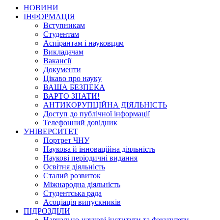
НОВИНИ
ІНФОРМАЦІЯ
Вступникам
Студентам
Аспірантам і науковцям
Викладачам
Вакансії
Документи
Цікаво про науку
ВАША БЕЗПЕКА
ВАРТО ЗНАТИ!
АНТИКОРУПЦІЙНА ДІЯЛЬНІСТЬ
Доступ до публічної інформації
Телефонний довідник
УНІВЕРСИТЕТ
Портрет ЧНУ
Наукова й інноваційна діяльність
Наукові періодичні видання
Освітня діяльність
Сталий розвиток
Міжнародна діяльність
Студентська рада
Асоціація випускників
ПІДРОЗДІЛИ
Навчально-наукові інститути та факультети