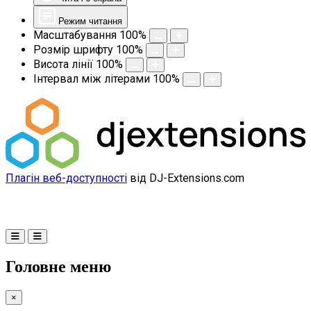
Режим читання
Масштабування
100
%
Розмір шрифту
100
%
Висота лінії
100
%
Інтервал між літерами
100
%
Плагін веб-доступності
від DJ-Extensions.com
Головне меню
×