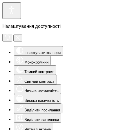
Налаштування доступності
Інвертувати кольори
Монохромний
Темний контраст
Світлий контраст
Низька насиченість
Висока насиченість
Виділити посилання
Виділити заголовки
Читач з екрана