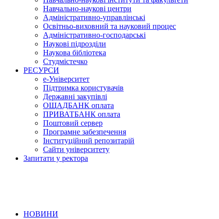
Навчально-наукові центри
Адміністративно-управлінські
Освітньо-виховний та науковий процес
Адміністративно-господарські
Наукові підрозділи
Наукова бібліотека
Студмістечко
РЕСУРСИ
е-Університет
Підтримка користувачів
Державні закупівлі
ОЩАДБАНК оплата
ПРИВАТБАНК оплата
Поштовий сервер
Програмне забезпечення
Інституційний репозитарій
Сайти університету
Запитати у ректора
НОВИНИ