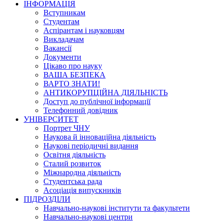
ІНФОРМАЦІЯ
Вступникам
Студентам
Аспірантам і науковцям
Викладачам
Вакансії
Документи
Цікаво про науку
ВАША БЕЗПЕКА
ВАРТО ЗНАТИ!
АНТИКОРУПЦІЙНА ДІЯЛЬНІСТЬ
Доступ до публічної інформації
Телефонний довідник
УНІВЕРСИТЕТ
Портрет ЧНУ
Наукова й інноваційна діяльність
Наукові періодичні видання
Освітня діяльність
Сталий розвиток
Міжнародна діяльність
Студентська рада
Асоціація випускників
ПІДРОЗДІЛИ
Навчально-наукові інститути та факультети
Навчально-наукові центри