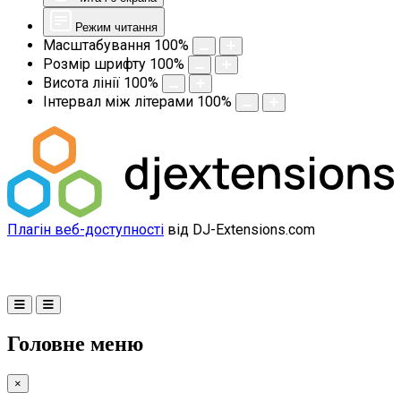
Режим читання
Масштабування
100
%
Розмір шрифту
100
%
Висота лінії
100
%
Інтервал між літерами
100
%
Плагін веб-доступності
від DJ-Extensions.com
Головне меню
×