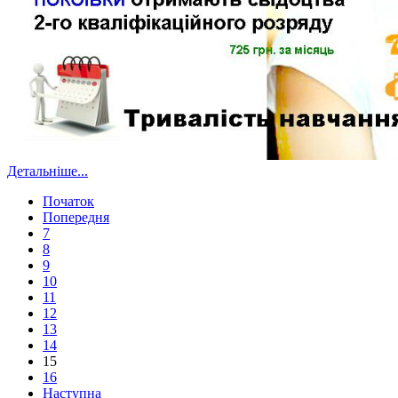
Детальніше...
Початок
Попередня
7
8
9
10
11
12
13
14
15
16
Наступна