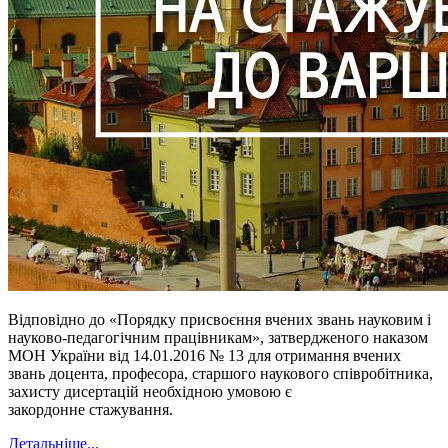
Відповідно до «Порядку присвоєння вчених звань науковим і
науково-педагогічним працівникам», затвердженого наказом
МОН України від 14.01.2016 № 13 для отримання вчених
звань доцента, професора, старшого наукового співробітника,
захисту дисертацій необхідною умовою є
закордонне стажування.
Детальніше...