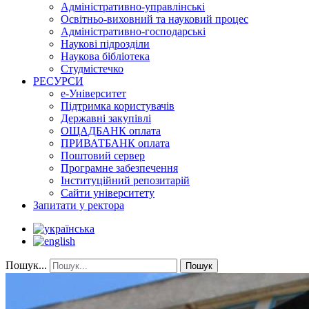
Адміністративно-управлінські
Освітньо-виховний та науковий процес
Адміністративно-господарські
Наукові підрозділи
Наукова бібліотека
Студмістечко
РЕСУРСИ
е-Університет
Підтримка користувачів
Державні закупівлі
ОЩАДБАНК оплата
ПРИВАТБАНК оплата
Поштовий сервер
Програмне забезпечення
Інституційний репозитарій
Сайти університету
Запитати у ректора
Пошук...
Пошук