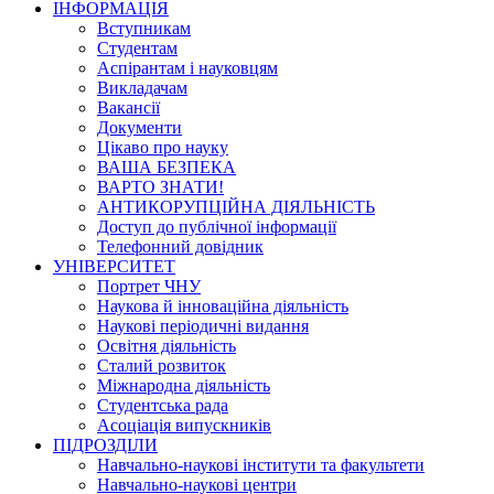
ІНФОРМАЦІЯ
Вступникам
Студентам
Аспірантам і науковцям
Викладачам
Вакансії
Документи
Цікаво про науку
ВАША БЕЗПЕКА
ВАРТО ЗНАТИ!
АНТИКОРУПЦІЙНА ДІЯЛЬНІСТЬ
Доступ до публічної інформації
Телефонний довідник
УНІВЕРСИТЕТ
Портрет ЧНУ
Наукова й інноваційна діяльність
Наукові періодичні видання
Освітня діяльність
Сталий розвиток
Міжнародна діяльність
Студентська рада
Асоціація випускників
ПІДРОЗДІЛИ
Навчально-наукові інститути та факультети
Навчально-наукові центри