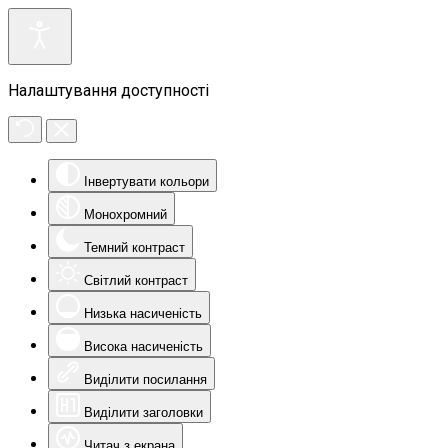
Налаштування доступності
Інвертувати кольори
Монохромний
Темний контраст
Світлий контраст
Низька насиченість
Висока насиченість
Виділити посилання
Виділити заголовки
Читач з екрана