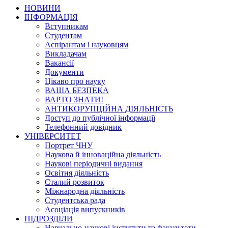
НОВИНИ
ІНФОРМАЦІЯ
Вступникам
Студентам
Аспірантам і науковцям
Викладачам
Вакансії
Документи
Цікаво про науку
ВАША БЕЗПЕКА
ВАРТО ЗНАТИ!
АНТИКОРУПЦІЙНА ДІЯЛЬНІСТЬ
Доступ до публічної інформації
Телефонний довідник
УНІВЕРСИТЕТ
Портрет ЧНУ
Наукова й інноваційна діяльність
Наукові періодичні видання
Освітня діяльність
Сталий розвиток
Міжнародна діяльність
Студентська рада
Асоціація випускників
ПІДРОЗДІЛИ
Навчально-наукові інститути та факультети