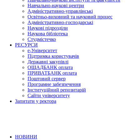
Навчально-наукові центри
Адміністративно-управлінські
Освітньо-виховний та науковий процес
Адміністративно-господарські
Наукові підрозділи
Наукова бібліотека
Студмістечко
РЕСУРСИ
е-Університет
Підтримка користувачів
Державні закупівлі
ОЩАДБАНК оплата
ПРИВАТБАНК оплата
Поштовий сервер
Програмне забезпечення
Інституційний репозитарій
Сайти університету
Запитати у ректора
НОВИНИ