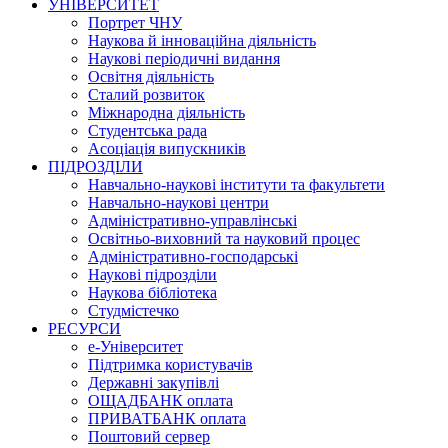
УНІВЕРСИТЕТ
Портрет ЧНУ
Наукова й інноваційна діяльність
Наукові періодичні видання
Освітня діяльність
Сталий розвиток
Міжнародна діяльність
Студентська рада
Асоціація випускників
ПІДРОЗДІЛИ
Навчально-наукові інститути та факультети
Навчально-наукові центри
Адміністративно-управлінські
Освітньо-виховний та науковий процес
Адміністративно-господарські
Наукові підрозділи
Наукова бібліотека
Студмістечко
РЕСУРСИ
е-Університет
Підтримка користувачів
Державні закупівлі
ОЩАДБАНК оплата
ПРИВАТБАНК оплата
Поштовий сервер