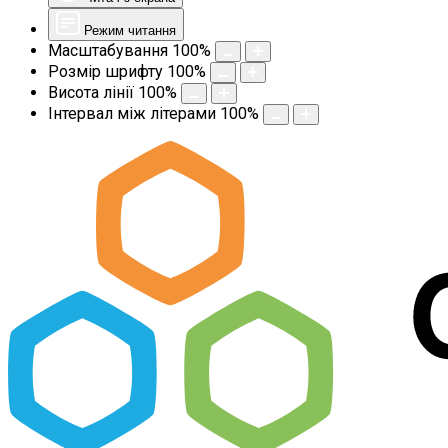
Режим читання
Масштабування
100
%
Розмір шрифту
100
%
Висота лінії
100
%
Інтервал між літерами
100
%