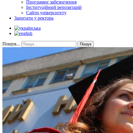
Програмне забезпечення
Інституційний репозитарій
Сайти університету
Запитати у ректора
Пошук...
Пошук