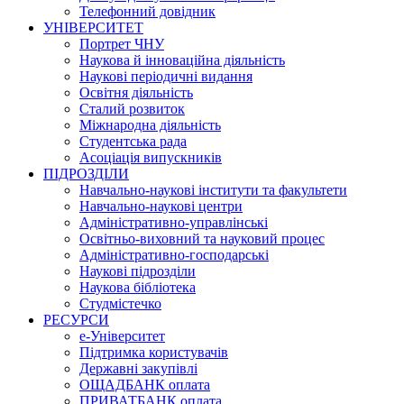
Телефонний довідник
УНІВЕРСИТЕТ
Портрет ЧНУ
Наукова й інноваційна діяльність
Наукові періодичні видання
Освітня діяльність
Сталий розвиток
Міжнародна діяльність
Студентська рада
Асоціація випускників
ПІДРОЗДІЛИ
Навчально-наукові інститути та факультети
Навчально-наукові центри
Адміністративно-управлінські
Освітньо-виховний та науковий процес
Адміністративно-господарські
Наукові підрозділи
Наукова бібліотека
Студмістечко
РЕСУРСИ
е-Університет
Підтримка користувачів
Державні закупівлі
ОЩАДБАНК оплата
ПРИВАТБАНК оплата