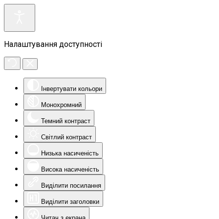
Налаштування доступності
Інвертувати кольори
Монохромний
Темний контраст
Світлий контраст
Низька насиченість
Висока насиченість
Виділити посилання
Виділити заголовки
Читач з екрана