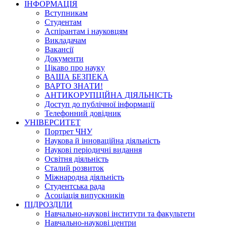
ІНФОРМАЦІЯ
Вступникам
Студентам
Аспірантам і науковцям
Викладачам
Вакансії
Документи
Цікаво про науку
ВАША БЕЗПЕКА
ВАРТО ЗНАТИ!
АНТИКОРУПЦІЙНА ДІЯЛЬНІСТЬ
Доступ до публічної інформації
Телефонний довідник
УНІВЕРСИТЕТ
Портрет ЧНУ
Наукова й інноваційна діяльність
Наукові періодичні видання
Освітня діяльність
Сталий розвиток
Міжнародна діяльність
Студентська рада
Асоціація випускників
ПІДРОЗДІЛИ
Навчально-наукові інститути та факультети
Навчально-наукові центри