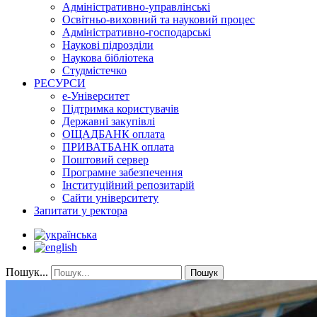
Адміністративно-управлінські
Освітньо-виховний та науковий процес
Адміністративно-господарські
Наукові підрозділи
Наукова бібліотека
Студмістечко
РЕСУРСИ
е-Університет
Підтримка користувачів
Державні закупівлі
ОЩАДБАНК оплата
ПРИВАТБАНК оплата
Поштовий сервер
Програмне забезпечення
Інституційний репозитарій
Сайти університету
Запитати у ректора
Пошук...
Пошук