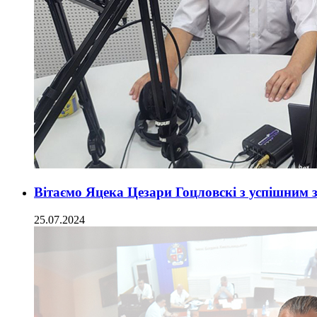
Вітаємо Яцека Цезари Гоцловскі з успішним з
25.07.2024