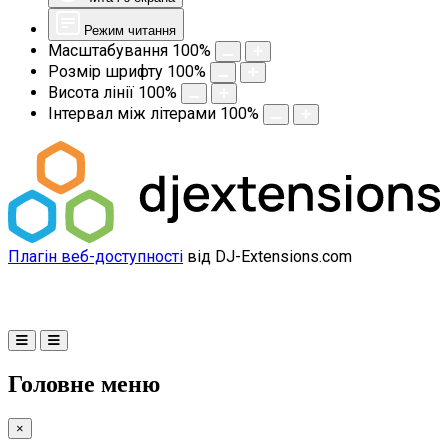
Режим читання
Масштабування
100
%
Розмір шрифту
100
%
Висота лінії
100
%
Інтервал між літерами
100
%
Плагін веб-доступності
від DJ-Extensions.com
Головне меню
×