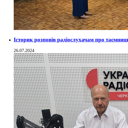
Історик розповів радіослухачам про таємни
26.07.2024