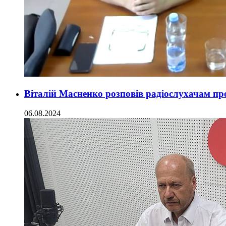
Віталій Масненко розповів радіослухачам про
06.08.2024