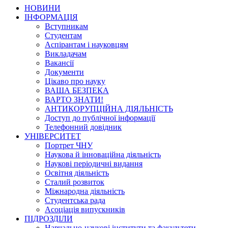
НОВИНИ
ІНФОРМАЦІЯ
Вступникам
Студентам
Аспірантам і науковцям
Викладачам
Вакансії
Документи
Цікаво про науку
ВАША БЕЗПЕКА
ВАРТО ЗНАТИ!
АНТИКОРУПЦІЙНА ДІЯЛЬНІСТЬ
Доступ до публічної інформації
Телефонний довідник
УНІВЕРСИТЕТ
Портрет ЧНУ
Наукова й інноваційна діяльність
Наукові періодичні видання
Освітня діяльність
Сталий розвиток
Міжнародна діяльність
Студентська рада
Асоціація випускників
ПІДРОЗДІЛИ
Навчально-наукові інститути та факультети