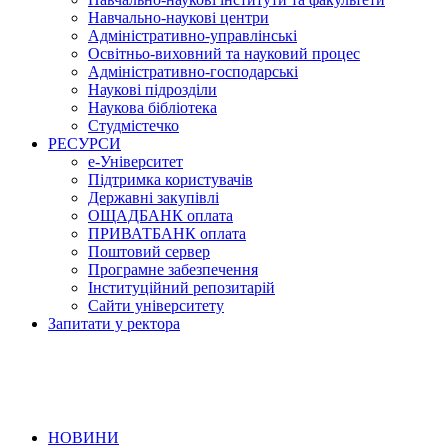
Навчально-наукові центри
Адміністративно-управлінські
Освітньо-виховний та науковий процес
Адміністративно-господарські
Наукові підрозділи
Наукова бібліотека
Студмістечко
РЕСУРСИ
е-Університет
Підтримка користувачів
Державні закупівлі
ОЩАДБАНК оплата
ПРИВАТБАНК оплата
Поштовий сервер
Програмне забезпечення
Інституційний репозитарій
Сайти університету
Запитати у ректора
НОВИНИ