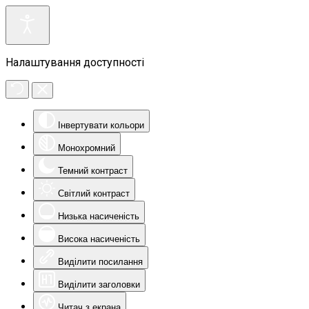
Налаштування доступності
Інвертувати кольори
Монохромний
Темний контраст
Світлий контраст
Низька насиченість
Висока насиченість
Виділити посилання
Виділити заголовки
Читач з екрана