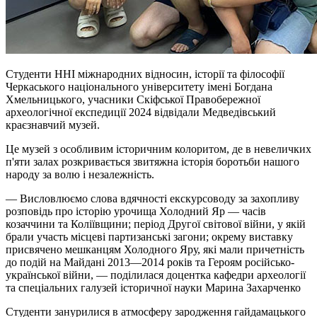
Студенти ННІ міжнародних відносин, історії та філософії
Черкаського національного університету імені Богдана
Хмельницького, учасники Скіфської Правобережної
археологічної експедиції 2024 відвідали Медведівський
краєзнавчий музей.
Це музей з особливим історичним колоритом, де в невеличких
п'яти залах розкривається звитяжна історія боротьби нашого
народу за волю і незалежність.
— Висловлюємо слова вдячності екскурсоводу за захопливу
розповідь про історію урочища Холодний Яр — часів
козаччини та Коліївщини; період Другої світової війни, у якій
брали участь місцеві партизанські загони; окрему виставку
присвячено мешканцям Холодного Яру, які мали причетність
до подій на Майдані 2013—2014 років та Героям російсько-
української війни, — поділилася доцентка кафедри археології
та спеціальних галузей історичної науки Марина Захарченко
Студенти занурилися в атмосферу зародження гайдамацького