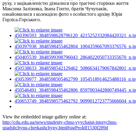
руху, з зацікавленістю дізналися про трагічні сторінки життя
Максима Залізняка, Івана Гонти, братів Чучупаків,
ознайомилися з колекцією фото з особистого архіву Юрія
Горліса-Горського.
View the embedded image gallery online at:
http://cdu.edu.ua/news/studenty-chnu-vyvchaiut-istorychnu-
spadshchynu-cherkashchyny.html#sigProIdf1530f289d