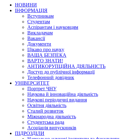
НОВИНИ
ІНФОРМАЦІЯ
Вступникам
Студентам
Аспірантам і науковцям
Викладачам
Вакансії
Документи
Цікаво про науку
ВАША БЕЗПЕКА
ВАРТО ЗНАТИ!
АНТИКОРУПЦІЙНА ДІЯЛЬНІСТЬ
Доступ до публічної інформації
Телефонний довідник
УНІВЕРСИТЕТ
Портрет ЧНУ
Наукова й інноваційна діяльність
Наукові періодичні видання
Освітня діяльність
Сталий розвиток
Міжнародна діяльність
Студентська рада
Асоціація випускників
ПІДРОЗДІЛИ
Навчально-наукові інститути та факультети