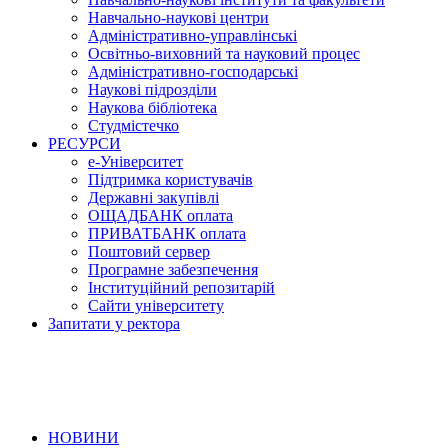
Навчально-наукові центри
Адміністративно-управлінські
Освітньо-виховний та науковий процес
Адміністративно-господарські
Наукові підрозділи
Наукова бібліотека
Студмістечко
РЕСУРСИ
е-Університет
Підтримка користувачів
Державні закупівлі
ОЩАДБАНК оплата
ПРИВАТБАНК оплата
Поштовий сервер
Програмне забезпечення
Інституційний репозитарій
Сайти університету
Запитати у ректора
НОВИНИ