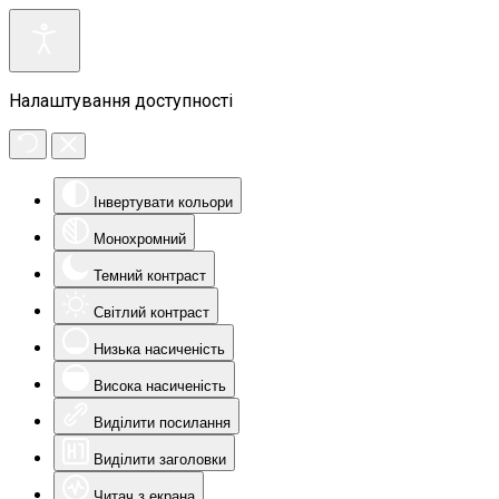
Налаштування доступності
Інвертувати кольори
Монохромний
Темний контраст
Світлий контраст
Низька насиченість
Висока насиченість
Виділити посилання
Виділити заголовки
Читач з екрана