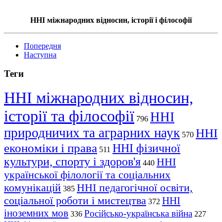
ННІ міжнародних відносин, історії і філософії
Попередня
Наступна
Теги
ННІ міжнародних відносин,
історії та філософії
ННІ
796
природничих та аграрних наук
ННІ
570
економіки і права
ННІ фізичної
511
культури, спорту і здоров'я
ННІ
440
української філології та соціальних
комунікацій
ННІ педагогічної освіти,
385
соціальної роботи і мистецтва
ННІ
372
іноземних мов
Російсько-українська війна
336
227