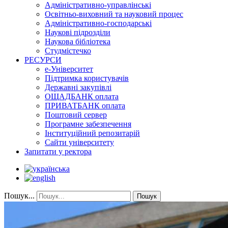
Адміністративно-управлінські
Освітньо-виховний та науковий процес
Адміністративно-господарські
Наукові підрозділи
Наукова бібліотека
Студмістечко
РЕСУРСИ
е-Університет
Підтримка користувачів
Державні закупівлі
ОЩАДБАНК оплата
ПРИВАТБАНК оплата
Поштовий сервер
Програмне забезпечення
Інституційний репозитарій
Сайти університету
Запитати у ректора
Пошук...
Пошук