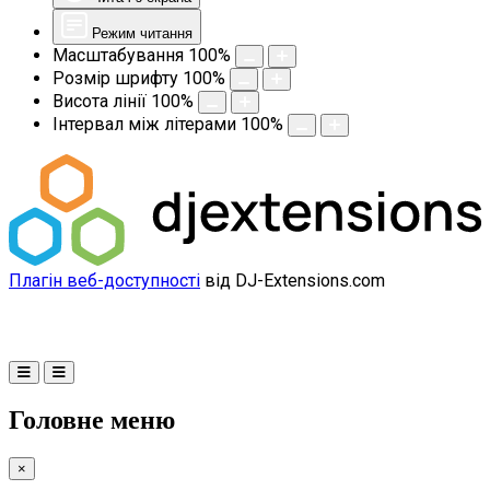
Режим читання
Масштабування
100
%
Розмір шрифту
100
%
Висота лінії
100
%
Інтервал між літерами
100
%
Плагін веб-доступності
від DJ-Extensions.com
Головне меню
×