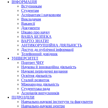
ІНФОРМАЦІЯ
Вступникам
Студентам
Аспірантам і науковцям
Викладачам
Вакансії
Документи
Цікаво про науку
ВАША БЕЗПЕКА
ВАРТО ЗНАТИ!
АНТИКОРУПЦІЙНА ДІЯЛЬНІСТЬ
Доступ до публічної інформації
Телефонний довідник
УНІВЕРСИТЕТ
Портрет ЧНУ
Наукова й інноваційна діяльність
Наукові періодичні видання
Освітня діяльність
Сталий розвиток
Міжнародна діяльність
Студентська рада
Асоціація випускників
ПІДРОЗДІЛИ
Навчально-наукові інститути та факультети
Навчально-наукові центри