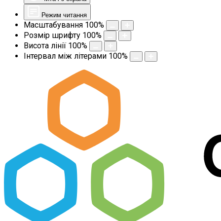
Режим читання
Масштабування
100
%
Розмір шрифту
100
%
Висота лінії
100
%
Інтервал між літерами
100
%