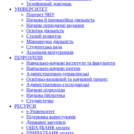
Телефонний довідник
УНІВЕРСИТЕТ
Портрет ЧНУ
Наукова й інноваційна діяльність
Наукові періодичні видання
Освітня діяльність
Сталий розвиток
Міжнародна діяльність
Студентська рада
Асоціація випускників
ПІДРОЗДІЛИ
Навчально-наукові інститути та факультети
Навчально-наукові центри
Адміністративно-управлінські
Освітньо-виховний та науковий процес
Адміністративно-господарські
Наукові підрозділи
Наукова бібліотека
Студмістечко
РЕСУРСИ
е-Університет
Підтримка користувачів
Державні закупівлі
ОЩАДБАНК оплата
ПРИВАТБАНК оплата