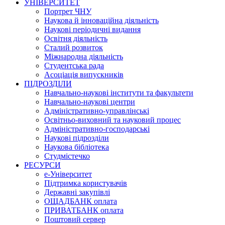
УНІВЕРСИТЕТ
Портрет ЧНУ
Наукова й інноваційна діяльність
Наукові періодичні видання
Освітня діяльність
Сталий розвиток
Міжнародна діяльність
Студентська рада
Асоціація випускників
ПІДРОЗДІЛИ
Навчально-наукові інститути та факультети
Навчально-наукові центри
Адміністративно-управлінські
Освітньо-виховний та науковий процес
Адміністративно-господарські
Наукові підрозділи
Наукова бібліотека
Студмістечко
РЕСУРСИ
е-Університет
Підтримка користувачів
Державні закупівлі
ОЩАДБАНК оплата
ПРИВАТБАНК оплата
Поштовий сервер