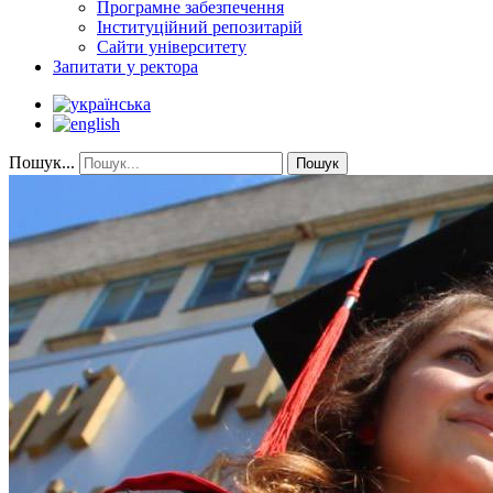
Програмне забезпечення
Інституційний репозитарій
Сайти університету
Запитати у ректора
Пошук...
Пошук