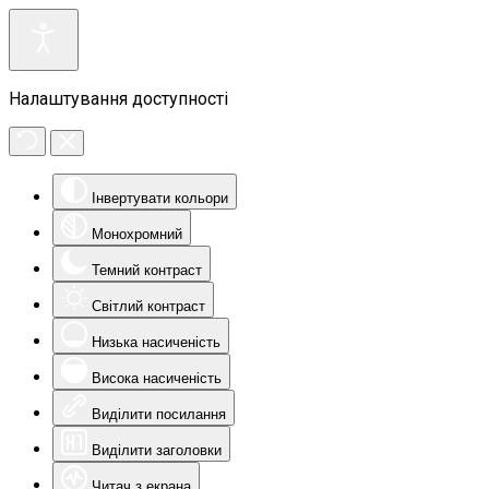
Налаштування доступності
Інвертувати кольори
Монохромний
Темний контраст
Світлий контраст
Низька насиченість
Висока насиченість
Виділити посилання
Виділити заголовки
Читач з екрана