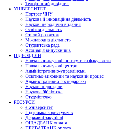
Телефонний довідник
УНІВЕРСИТЕТ
Портрет ЧНУ
Наукова й інноваційна діяльність
Наукові періодичні видання
Освітня діяльність
Сталий розвиток
Міжнародна діяльність
Студентська рада
Асоціація випускників
ПІДРОЗДІЛИ
Навчально-наукові інститути та факультети
Навчально-наукові центри
Адміністративно-управлінські
Освітньо-виховний та науковий процес
Адміністративно-господарські
Наукові підрозділи
Наукова бібліотека
Студмістечко
РЕСУРСИ
е-Університет
Підтримка користувачів
Державні закупівлі
ОЩАДБАНК оплата
ПРИВАТБАНК оплата