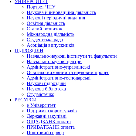
УНІВЕРСИТЕТ
Портрет ЧНУ
Наукова й інноваційна діяльність
Наукові періодичні видання
Освітня діяльність
Сталий розвиток
Міжнародна діяльність
Студентська рада
Асоціація випускників
ПІДРОЗДІЛИ
Навчально-наукові інститути та факультети
Навчально-наукові центри
Адміністративно-управлінські
Освітньо-виховний та науковий процес
Адміністративно-господарські
Наукові підрозділи
Наукова бібліотека
Студмістечко
РЕСУРСИ
е-Університет
Підтримка користувачів
Державні закупівлі
ОЩАДБАНК оплата
ПРИВАТБАНК оплата
Поштовий сервер