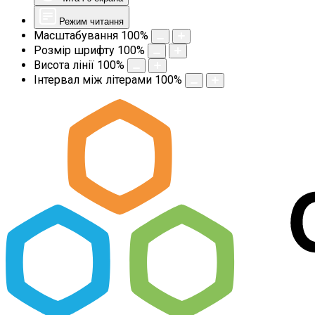
Режим читання
Масштабування
100
%
Розмір шрифту
100
%
Висота лінії
100
%
Інтервал між літерами
100
%