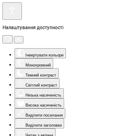
Налаштування доступності
Інвертувати кольори
Монохромний
Темний контраст
Світлий контраст
Низька насиченість
Висока насиченість
Виділити посилання
Виділити заголовки
Читач з екрана