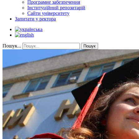
Програмне забезпечення
Інституційний репозитарій
Сайти університету
Запитати у ректора
Пошук...
Пошук