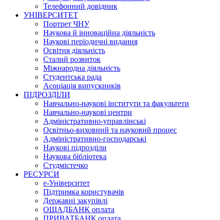
Телефонний довідник
УНІВЕРСИТЕТ
Портрет ЧНУ
Наукова й інноваційна діяльність
Наукові періодичні видання
Освітня діяльність
Сталий розвиток
Міжнародна діяльність
Студентська рада
Асоціація випускників
ПІДРОЗДІЛИ
Навчально-наукові інститути та факультети
Навчально-наукові центри
Адміністративно-управлінські
Освітньо-виховний та науковий процес
Адміністративно-господарські
Наукові підрозділи
Наукова бібліотека
Студмістечко
РЕСУРСИ
е-Університет
Підтримка користувачів
Державні закупівлі
ОЩАДБАНК оплата
ПРИВАТБАНК оплата