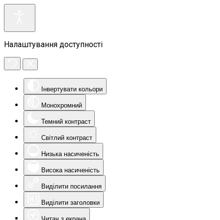
Налаштування доступності
Інвертувати кольори
Монохромний
Темний контраст
Світлий контраст
Низька насиченість
Висока насиченість
Виділити посилання
Виділити заголовки
Читач з екрана