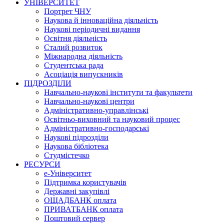
УНІВЕРСИТЕТ
Портрет ЧНУ
Наукова й інноваційна діяльність
Наукові періодичні видання
Освітня діяльність
Сталий розвиток
Міжнародна діяльність
Студентська рада
Асоціація випускників
ПІДРОЗДІЛИ
Навчально-наукові інститути та факультети
Навчально-наукові центри
Адміністративно-управлінські
Освітньо-виховний та науковий процес
Адміністративно-господарські
Наукові підрозділи
Наукова бібліотека
Студмістечко
РЕСУРСИ
е-Університет
Підтримка користувачів
Державні закупівлі
ОЩАДБАНК оплата
ПРИВАТБАНК оплата
Поштовий сервер