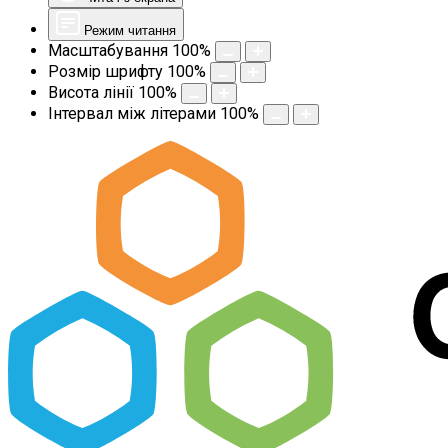
Режим читання
Масштабування
100
%
Розмір шрифту
100
%
Висота лінії
100
%
Інтервал між літерами
100
%