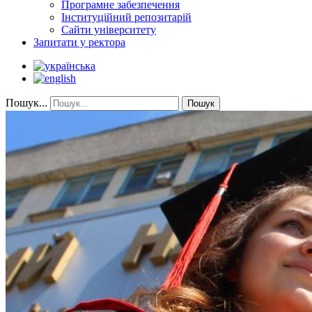
Програмне забезпечення
Інституційний репозитарій
Сайти університету
Запитати у ректора
Пошук...
Пошук