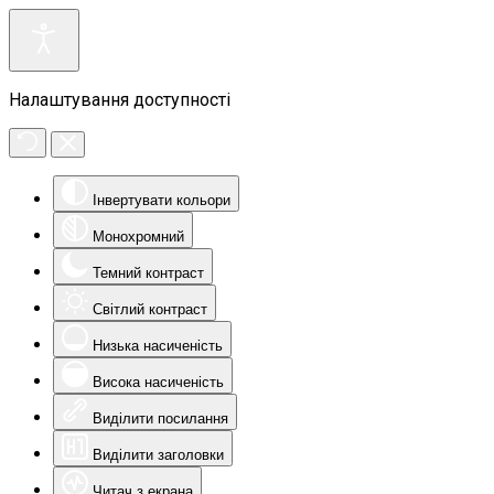
Налаштування доступності
Інвертувати кольори
Монохромний
Темний контраст
Світлий контраст
Низька насиченість
Висока насиченість
Виділити посилання
Виділити заголовки
Читач з екрана