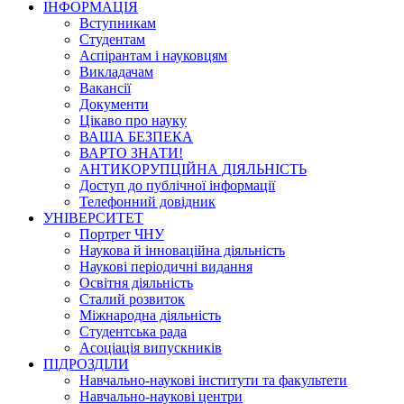
ІНФОРМАЦІЯ
Вступникам
Студентам
Аспірантам і науковцям
Викладачам
Вакансії
Документи
Цікаво про науку
ВАША БЕЗПЕКА
ВАРТО ЗНАТИ!
АНТИКОРУПЦІЙНА ДІЯЛЬНІСТЬ
Доступ до публічної інформації
Телефонний довідник
УНІВЕРСИТЕТ
Портрет ЧНУ
Наукова й інноваційна діяльність
Наукові періодичні видання
Освітня діяльність
Сталий розвиток
Міжнародна діяльність
Студентська рада
Асоціація випускників
ПІДРОЗДІЛИ
Навчально-наукові інститути та факультети
Навчально-наукові центри