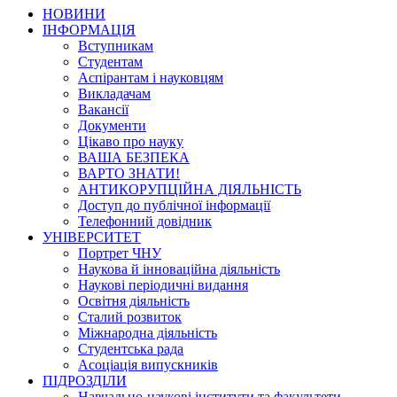
НОВИНИ
ІНФОРМАЦІЯ
Вступникам
Студентам
Аспірантам і науковцям
Викладачам
Вакансії
Документи
Цікаво про науку
ВАША БЕЗПЕКА
ВАРТО ЗНАТИ!
АНТИКОРУПЦІЙНА ДІЯЛЬНІСТЬ
Доступ до публічної інформації
Телефонний довідник
УНІВЕРСИТЕТ
Портрет ЧНУ
Наукова й інноваційна діяльність
Наукові періодичні видання
Освітня діяльність
Сталий розвиток
Міжнародна діяльність
Студентська рада
Асоціація випускників
ПІДРОЗДІЛИ
Навчально-наукові інститути та факультети