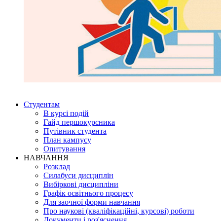
Студентам
В курсі подій
Гайд першокурсника
Путівник студента
План кампусу
Опитування
НАВЧАННЯ
Розклад
Силабуси дисциплін
Вибіркові дисципліни
Графік освітнього процесу
Для заочної форми навчання
Про наукові (кваліфікаційні, курсові) роботи
Документи і роз'яснення