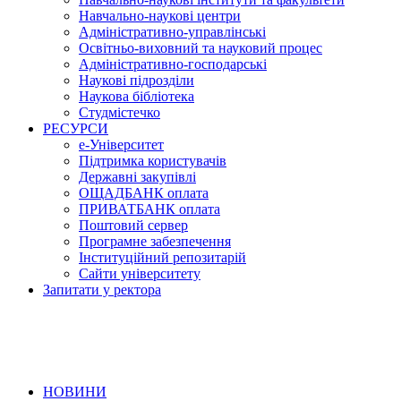
Навчально-наукові центри
Адміністративно-управлінські
Освітньо-виховний та науковий процес
Адміністративно-господарські
Наукові підрозділи
Наукова бібліотека
Студмістечко
РЕСУРСИ
е-Університет
Підтримка користувачів
Державні закупівлі
ОЩАДБАНК оплата
ПРИВАТБАНК оплата
Поштовий сервер
Програмне забезпечення
Інституційний репозитарій
Сайти університету
Запитати у ректора
НОВИНИ