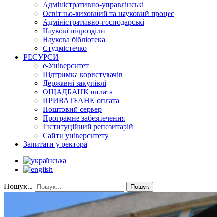
Адміністративно-управлінські
Освітньо-виховний та науковий процес
Адміністративно-господарські
Наукові підрозділи
Наукова бібліотека
Студмістечко
РЕСУРСИ
е-Університет
Підтримка користувачів
Державні закупівлі
ОЩАДБАНК оплата
ПРИВАТБАНК оплата
Поштовий сервер
Програмне забезпечення
Інституційний репозитарій
Сайти університету
Запитати у ректора
Пошук...
Пошук