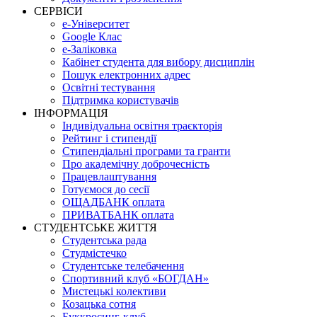
СЕРВІСИ
е-Університет
Google Клас
е-Заліковка
Кабінет студента для вибору дисциплін
Пошук електронних адрес
Освітні тестування
Підтримка користувачів
ІНФОРМАЦІЯ
Індивідуальна освітня траєкторія
Рейтинг і стипендії
Стипендіальні програми та гранти
Про академічну доброчесність
Працевлаштування
Готуємося до сесії
ОЩАДБАНК оплата
ПРИВАТБАНК оплата
СТУДЕНТСЬКЕ ЖИТТЯ
Студентська рада
Студмістечко
Студентське телебачення
Спортивний клуб «БОГДАН»
Мистецькі колективи
Козацька сотня
Буккросинг-клуб