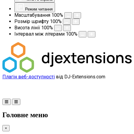
Режим читання
Масштабування
100
%
Розмір шрифту
100
%
Висота лінії
100
%
Інтервал між літерами
100
%
Плагін веб-доступності
від DJ-Extensions.com
Головне меню
×