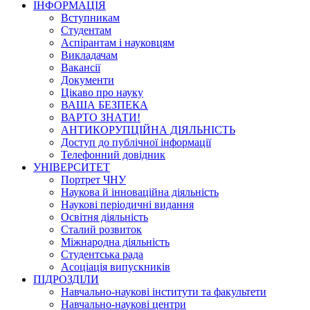
ІНФОРМАЦІЯ
Вступникам
Студентам
Аспірантам і науковцям
Викладачам
Вакансії
Документи
Цікаво про науку
ВАША БЕЗПЕКА
ВАРТО ЗНАТИ!
АНТИКОРУПЦІЙНА ДІЯЛЬНІСТЬ
Доступ до публічної інформації
Телефонний довідник
УНІВЕРСИТЕТ
Портрет ЧНУ
Наукова й інноваційна діяльність
Наукові періодичні видання
Освітня діяльність
Сталий розвиток
Міжнародна діяльність
Студентська рада
Асоціація випускників
ПІДРОЗДІЛИ
Навчально-наукові інститути та факультети
Навчально-наукові центри