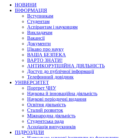
НОВИНИ
ІНФОРМАЦІЯ
Вступникам
Студентам
Аспірантам і науковцям
Викладачам
Вакансії
Документи
Цікаво про науку
ВАША БЕЗПЕКА
ВАРТО ЗНАТИ!
АНТИКОРУПЦІЙНА ДІЯЛЬНІСТЬ
Доступ до публічної інформації
Телефонний довідник
УНІВЕРСИТЕТ
Портрет ЧНУ
Наукова й інноваційна діяльність
Наукові періодичні видання
Освітня діяльність
Сталий розвиток
Міжнародна діяльність
Студентська рада
Асоціація випускників
ПІДРОЗДІЛИ
Навчально-наукові інститути та факультети