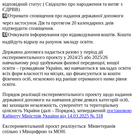
відповідний статус ( Свідоцтво про народження та витяг з
ЄДРВВ)
2️⃣
Отримати сповіщення про надання державної допомоги
через застосунок Дія та протягом 20 календарних днів
підтвердити сповіщення.
3️⃣
Очікувати інформування про відшкодування коштів. Кошти
надійдуть відразу на рахунок закладу освіти.
Державна допомога надається разово у період дії
експериментального проекту у 2024/25 або 2025/26
навчальному році здобувачам фахової передвищої, вищої
освіти – громадянам України, які навчаються в закладах освіти
всіх форм власності на місцях, що фінансуються за кошти
фізичних осіб, незалежно від раніше отриманого ними рівня
освіти.
Порядок реалізації експериментального проекту щодо надання
державної допомоги на навчання дітям деяких категорій осіб,
які захищали незалежність, суверенітет та територіальну
цілісність України (далі – Порядок), затверджений
постановою
Кабінету Міністрів України від 14.03.2025 № 318
Експериментальний проєкт реалізується Мінветеранів
спільно з Мінцифрою та МОН.