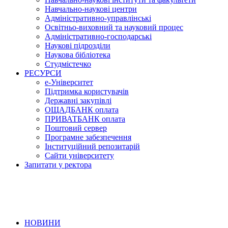
Навчально-наукові центри
Адміністративно-управлінські
Освітньо-виховний та науковий процес
Адміністративно-господарські
Наукові підрозділи
Наукова бібліотека
Студмістечко
РЕСУРСИ
е-Університет
Підтримка користувачів
Державні закупівлі
ОЩАДБАНК оплата
ПРИВАТБАНК оплата
Поштовий сервер
Програмне забезпечення
Інституційний репозитарій
Сайти університету
Запитати у ректора
НОВИНИ