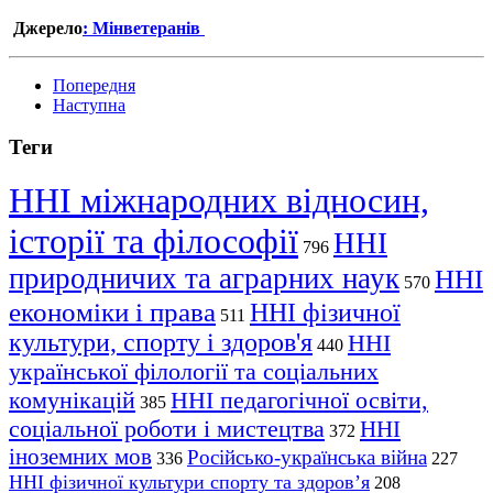
Джерело
: Мінветеранів
Попередня
Наступна
Теги
ННІ міжнародних відносин,
історії та філософії
ННІ
796
природничих та аграрних наук
ННІ
570
економіки і права
ННІ фізичної
511
культури, спорту і здоров'я
ННІ
440
української філології та соціальних
комунікацій
ННІ педагогічної освіти,
385
соціальної роботи і мистецтва
ННІ
372
іноземних мов
Російсько-українська війна
336
227
ННІ фізичної культури спорту та здоров’я
208