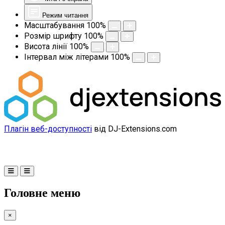
Режим читання
Масштабування
100
%
Розмір шрифту
100
%
Висота лінії
100
%
Інтервал між літерами
100
%
Плагін веб-доступності
від DJ-Extensions.com
Головне меню
×