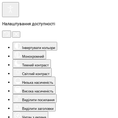
Налаштування доступності
Інвертувати кольори
Монохромний
Темний контраст
Світлий контраст
Низька насиченість
Висока насиченість
Виділити посилання
Виділити заголовки
Читач з екрана