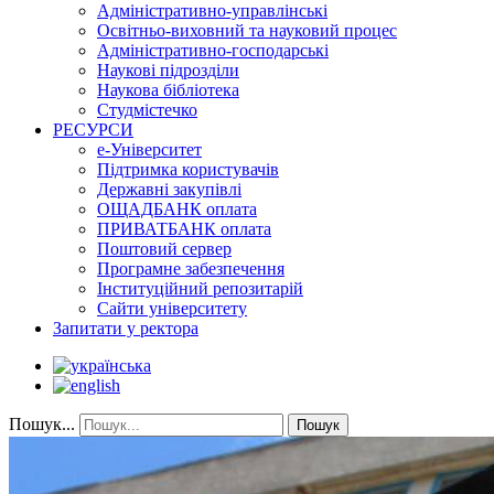
Адміністративно-управлінські
Освітньо-виховний та науковий процес
Адміністративно-господарські
Наукові підрозділи
Наукова бібліотека
Студмістечко
РЕСУРСИ
е-Університет
Підтримка користувачів
Державні закупівлі
ОЩАДБАНК оплата
ПРИВАТБАНК оплата
Поштовий сервер
Програмне забезпечення
Інституційний репозитарій
Сайти університету
Запитати у ректора
Пошук...
Пошук