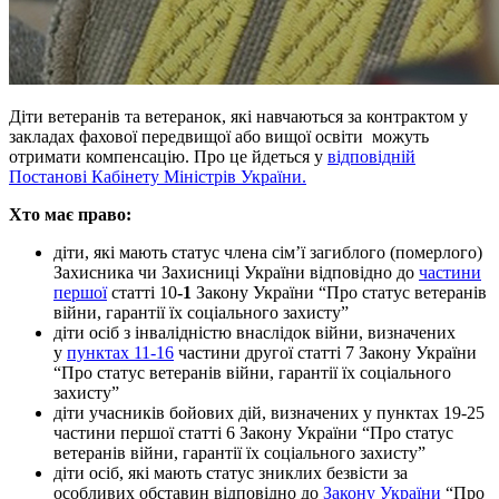
Діти ветеранів та ветеранок, які навчаються за контрактом у
закладах фахової передвищої або вищої освіти можуть
отримати компенсацію. Про це йдеться у
відповідній
Постанові Кабінету Міністрів України.
Хто має право:
діти, які мають статус члена сім’ї загиблого (померлого)
Захисника чи Захисниці України відповідно до
частини
першої
статті 10
-1
Закону України “Про статус ветеранів
війни, гарантії їх соціального захисту”
діти осіб з інвалідністю внаслідок війни, визначених
у
пунктах 11-16
частини другої статті 7 Закону України
“Про статус ветеранів війни, гарантії їх соціального
захисту”
діти учасників бойових дій, визначених у пунктах 19-25
частини першої статті 6 Закону України “Про статус
ветеранів війни, гарантії їх соціального захисту”
діти осіб, які мають статус зниклих безвісти за
особливих обставин відповідно до
Закону України
“Про