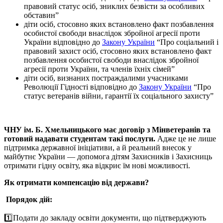
правовий статус осіб, зниклих безвісти за особливих
обставин”
діти осіб, стосовно яких встановлено факт позбавлення
особистої свободи внаслідок збройної агресії проти
України відповідно до
Закону України
“Про соціальний і
правовий захист осіб, стосовно яких встановлено факт
позбавлення особистої свободи внаслідок збройної
агресії проти України, та членів їхніх сімей”
діти осіб, визнаних постраждалими учасниками
Революції Гідності відповідно до
Закону України
“Про
статус ветеранів війни, гарантії їх соціального захисту”
ЧНУ ім. Б. Хмельницького має договір з Мінветеранів та
готовий надавати студентам такі послуги.
Адже це не лише
підтримка державної ініціативи, а й реальний внесок у
майбутнє України — допомога дітям Захисників і Захисниць
отримати гідну освіту, яка відкриє їм нові можливості.
Як отримати компенсацію від держави?
Порядок дій:
1️⃣
Подати до закладу освіти документи, що підтверджують