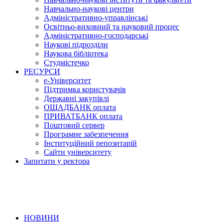
Навчально-наукові центри
Адміністративно-управлінські
Освітньо-виховний та науковий процес
Адміністративно-господарські
Наукові підрозділи
Наукова бібліотека
Студмістечко
РЕСУРСИ
е-Університет
Підтримка користувачів
Державні закупівлі
ОЩАДБАНК оплата
ПРИВАТБАНК оплата
Поштовий сервер
Програмне забезпечення
Інституційний репозитарій
Сайти університету
Запитати у ректора
НОВИНИ