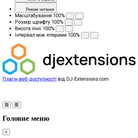
Режим читання
Масштабування
100
%
Розмір шрифту
100
%
Висота лінії
100
%
Інтервал між літерами
100
%
Плагін веб-доступності
від DJ-Extensions.com
Головне меню
×