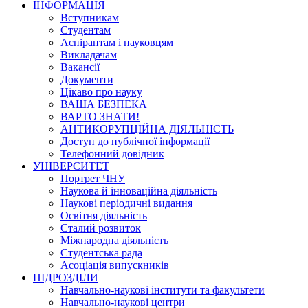
ІНФОРМАЦІЯ
Вступникам
Студентам
Аспірантам і науковцям
Викладачам
Вакансії
Документи
Цікаво про науку
ВАША БЕЗПЕКА
ВАРТО ЗНАТИ!
АНТИКОРУПЦІЙНА ДІЯЛЬНІСТЬ
Доступ до публічної інформації
Телефонний довідник
УНІВЕРСИТЕТ
Портрет ЧНУ
Наукова й інноваційна діяльність
Наукові періодичні видання
Освітня діяльність
Сталий розвиток
Міжнародна діяльність
Студентська рада
Асоціація випускників
ПІДРОЗДІЛИ
Навчально-наукові інститути та факультети
Навчально-наукові центри