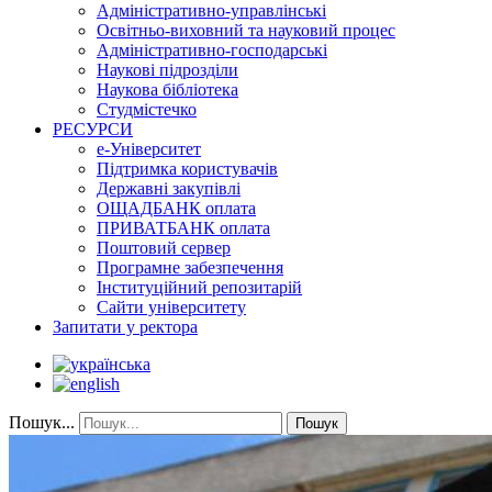
Адміністративно-управлінські
Освітньо-виховний та науковий процес
Адміністративно-господарські
Наукові підрозділи
Наукова бібліотека
Студмістечко
РЕСУРСИ
е-Університет
Підтримка користувачів
Державні закупівлі
ОЩАДБАНК оплата
ПРИВАТБАНК оплата
Поштовий сервер
Програмне забезпечення
Інституційний репозитарій
Сайти університету
Запитати у ректора
Пошук...
Пошук