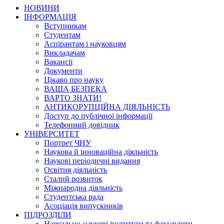
НОВИНИ
ІНФОРМАЦІЯ
Вступникам
Студентам
Аспірантам і науковцям
Викладачам
Вакансії
Документи
Цікаво про науку
ВАША БЕЗПЕКА
ВАРТО ЗНАТИ!
АНТИКОРУПЦІЙНА ДІЯЛЬНІСТЬ
Доступ до публічної інформації
Телефонний довідник
УНІВЕРСИТЕТ
Портрет ЧНУ
Наукова й інноваційна діяльність
Наукові періодичні видання
Освітня діяльність
Сталий розвиток
Міжнародна діяльність
Студентська рада
Асоціація випускників
ПІДРОЗДІЛИ
Навчально-наукові інститути та факультети