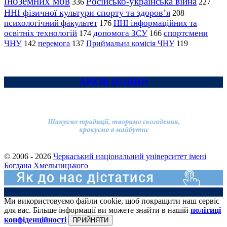
іноземних мов
Російсько-українська війна
336
227
ННІ фізичної культури спорту та здоров’я
208
психологічний факультет
ННІ інформаційних та
176
освітніх технологій
допомога ЗСУ
спортсмени
174
166
ЧНУ
перемога
142
137
Приймальна комісія ЧНУ
119
АРХІВ НОВИН
© 2006 - 2026
Черкаський національний університет імені
Богдана Хмельницького
Ми використовуємо файли cookie, щоб покращити наш сервіс
для вас. Більше інформації ви можете знайти в нашій
політиці
конфіденційності
ПРИЙНЯТИ