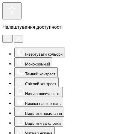
Налаштування доступності
Інвертувати кольори
Монохромний
Темний контраст
Світлий контраст
Низька насиченість
Висока насиченість
Виділити посилання
Виділити заголовки
Читач з екрана