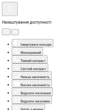
Налаштування доступності
Інвертувати кольори
Монохромний
Темний контраст
Світлий контраст
Низька насиченість
Висока насиченість
Виділити посилання
Виділити заголовки
Читач з екрана