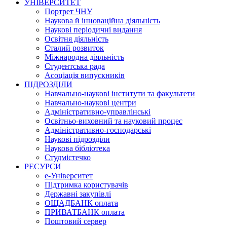
УНІВЕРСИТЕТ
Портрет ЧНУ
Наукова й інноваційна діяльність
Наукові періодичні видання
Освітня діяльність
Сталий розвиток
Міжнародна діяльність
Студентська рада
Асоціація випускників
ПІДРОЗДІЛИ
Навчально-наукові інститути та факультети
Навчально-наукові центри
Адміністративно-управлінські
Освітньо-виховний та науковий процес
Адміністративно-господарські
Наукові підрозділи
Наукова бібліотека
Студмістечко
РЕСУРСИ
е-Університет
Підтримка користувачів
Державні закупівлі
ОЩАДБАНК оплата
ПРИВАТБАНК оплата
Поштовий сервер