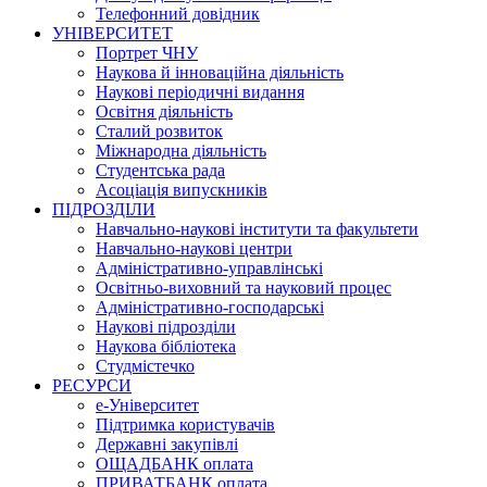
Телефонний довідник
УНІВЕРСИТЕТ
Портрет ЧНУ
Наукова й інноваційна діяльність
Наукові періодичні видання
Освітня діяльність
Сталий розвиток
Міжнародна діяльність
Студентська рада
Асоціація випускників
ПІДРОЗДІЛИ
Навчально-наукові інститути та факультети
Навчально-наукові центри
Адміністративно-управлінські
Освітньо-виховний та науковий процес
Адміністративно-господарські
Наукові підрозділи
Наукова бібліотека
Студмістечко
РЕСУРСИ
е-Університет
Підтримка користувачів
Державні закупівлі
ОЩАДБАНК оплата
ПРИВАТБАНК оплата