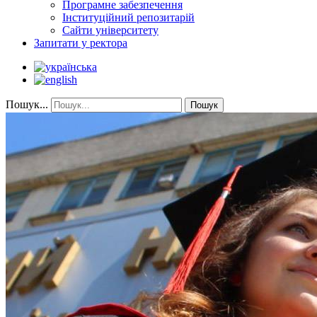
Програмне забезпечення
Інституційний репозитарій
Сайти університету
Запитати у ректора
Пошук...
Пошук