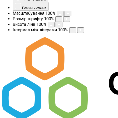
Режим читання
Масштабування
100
%
Розмір шрифту
100
%
Висота лінії
100
%
Інтервал між літерами
100
%